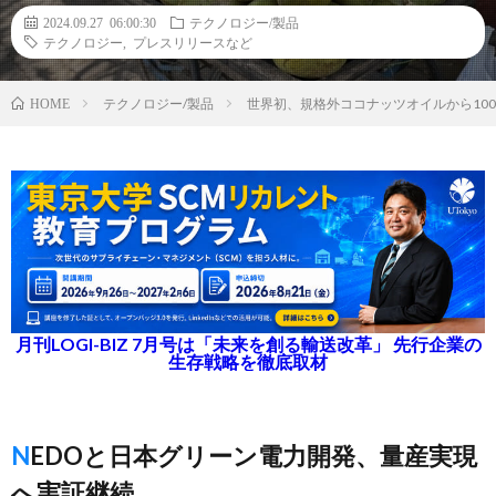
2024.09.27 06:00:30
テクノロジー/製品
テクノロジー
,
プレスリリースなど
テクノロジー/製品
世界初、規格外ココナッツオイルから100
HOME
月刊LOGI-BIZ 7月号は「未来を創る輸送改革」 先行企業の
生存戦略を徹底取材
NEDOと日本グリーン電力開発、量産実現
へ実証継続