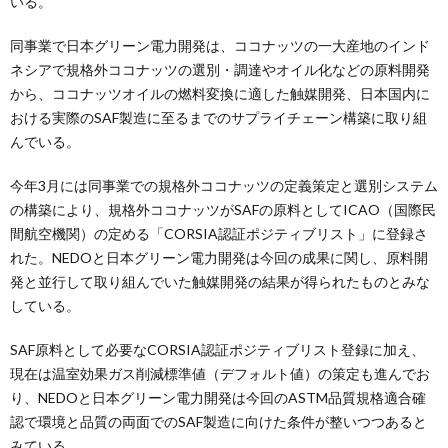
いる。
同事業で日本グリーン電力開発は、ココナッツの一大産地のインド
ネシアで規格外ココナッツの選別・調達やオイル化などの原料開発
から、ココナッツオイルの燃料変換に適した触媒開発、日本国内に
おける実際のSAF製造に至るまでのサプライチェーン構築に取り組
んでいる。
今年3月には同事業での規格外ココナッツの定義策定と選別システム
の構築により、規格外ココナッツがSAFの原料としてICAO（国際民
間航空機関）の定める「CORSIA認証ポジティブリスト」に登録さ
れた。NEDOと日本グリーン電力開発は今回の成果に関し、原料開
発と並行して取り組んでいた触媒開発の結果が得られたものとみな
している。
SAF原料として必要なCORSIA認証ポジティブリスト登録に加え、
現在は温室効果ガス削減標準値（デフォルト値）の策定も進んでお
り、NEDOと日本グリーン電力開発は今回のASTM品質規格適合確
認で環境と品質の両面でのSAF製造に向けた条件が整いつつあると
みている。