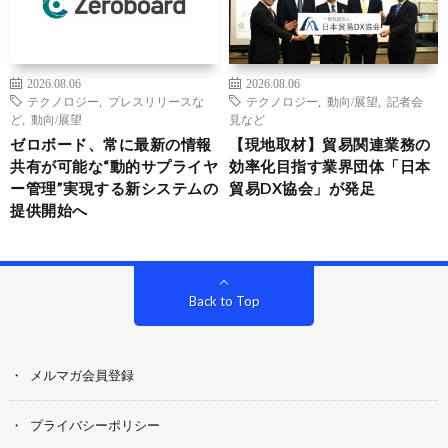
2026.08.06
2026.08.06
テクノロジー
,
プレスリリースな
テクノロジー
,
動向/展望
,
記者会
ど
,
動向/展望
見など
ゼロボード、常に最新の情報
【現地取材】貿易関連業務の
共有が可能な“動的サプライヤ
効率化目指す業界団体「日本
ー管理”実現する新システムの
貿易DX協会」が発足
提供開始へ
Back to Top
メルマガ会員登録
プライバシーポリシー