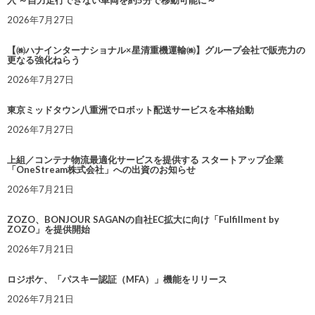
入 ～自力走行できない車両を約5分で移動可能に～
2026年7月27日
【㈱ハナインターナショナル×星清重機運輸㈱】グループ会社で販売力の
更なる強化ねらう
2026年7月27日
東京ミッドタウン八重洲でロボット配送サービスを本格始動
2026年7月27日
上組／コンテナ物流最適化サービスを提供する スタートアップ企業
「OneStream株式会社」への出資のお知らせ
2026年7月21日
ZOZO、BONJOUR SAGANの自社EC拡大に向け「Fulfillment by
ZOZO」を提供開始
2026年7月21日
ロジポケ、「パスキー認証（MFA）」機能をリリース
2026年7月21日