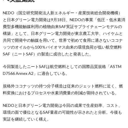
NEDO（国立研究開発法人新エネルギー・産業技術総合開発機構）
と日本グリーン電力開発は9月18日、NEDOの事業「低圧・低水素消
費型多機能触媒利用の植物由来SAF実証サプライチェーンモデルの
構築」として、日本グリーン電力開発が東京農工大学、ハイケムと
共同で開発中の触媒を用いて、世界で初めて食用に適さないココナ
ッツのオイルから100％バイオマス由来の環境負荷が低い航空燃料
SAF（ニートSAF）の製造に成功したと発表した。
今回製造したニートSAFは航空燃料としての国際品質規格「ASTM
D7566 Annex A2」に適合している。
規格外ココナッツの持つ分子構造は従来のジェット燃料に近く、燃
料変換におけるプロセスや水素消費量の削減が期待されている。
NEDOと日本グリーン電力開発は今回の成果で生産効率、コスト、
環境の面で優位となるSAF量産の可能性が示されたと分析。今後も
実証を継続していく構え。