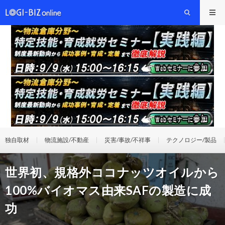
独自取材
物流施設/不動産
災害/事故/不祥事
テクノロジー/製品
世界初、規格外ココナッツオイルから
100%バイオマス由来SAFの製造に成
功