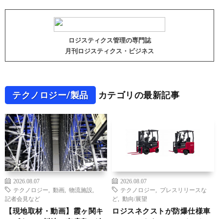
ロジスティクス管理の専門誌
月刊ロジスティクス・ビジネス
テクノロジー/製品
カテゴリの最新記事
2026.08.07
2026.08.07
テクノロジー
,
動画
,
物流施設
,
テクノロジー
,
プレスリリースな
記者会見など
ど
,
動向/展望
【現地取材・動画】霞ヶ関キ
ロジスネクストが防爆仕様車