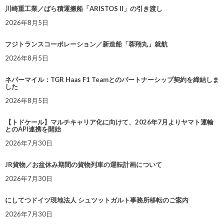
川崎重工業／ばら積運搬船「ARISTOS II」の引き渡し
2026年8月5日
フジトランスコーポレーション／新造船「蓉翔丸」就航
2026年8月5日
ネバーマイル：TGR Haas F1 Teamとのパートナーシップ契約を締結しま
した
2026年8月5日
【トドケール】マルチキャリア化に向けて、2026年7月よりヤマト運輸
とのAPI連携を開始
2026年7月30日
JR貨物／お盆休み期間の貨物列車の運転計画について
2026年7月30日
にしてつドイツ現地法人 シュツットガルト事務所移転のご案内
2026年7月30日