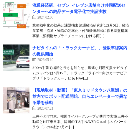
流通経済研、セブンｰイレブン店舗向け共同配送セ
ンターへの納品データ電子化で実証実験
2024.02.06
業務効率化の効果と課題抽出 流通経済研究所は2月5日、経済
産業省「流通・物流の効率化・付加価値創出に係る基盤構築
事業（消費財サプライチェーンにおける商[…]
ナビタイムの「トラックカーナビ」、登坂車線案内
の提供開始
2026.05.19
500m手前で場所と長さを知らせ、迅速な判断支援 ナビタイ
ムジャパンは5月19日、トラックドライバー向けカーナビア
プリ「トラックカーナビ by NAV[…]
【現地取材・動画】「東京ミッドタウン八重洲」の
館内でロボット配送開始、自らエレベーターで異な
る階を移動
2026.07.21
三井不とNTT東、韓国ネイバーグループが共同で実施 三井不
動産とNTT東日本、韓国のIT大手NAVER Cloud（ネイバーク
ラウド）の3社は7月21[…]