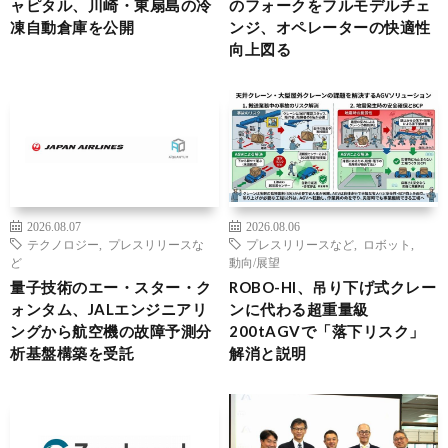
ャピタル、川崎・東扇島の冷
のフォークをフルモデルチェ
凍自動倉庫を公開
ンジ、オペレーターの快適性
向上図る
2026.08.07
2026.08.06
テクノロジー
,
プレスリリースな
プレスリリースなど
,
ロボット
,
ど
動向/展望
量子技術のエー・スター・ク
ROBO-HI、吊り下げ式クレー
ォンタム、JALエンジニアリ
ンに代わる超重量級
ングから航空機の故障予測分
200tAGVで「落下リスク」
析基盤構築を受託
解消と説明