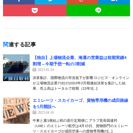
関連する記事
【独自】上場物流企業、海運の営業益は前期実績4
割増→今期予想一転の3割減
2023.05.24
決算集計、国際物流の市況低下が影響 ロジビズ・オンライン
が上場物流企業71社の2023年3月期連結決算を集計した結
果、売上高はトータルで前期（22年3[…]
エミレーツ・スカイカーゴ、貨物専用機の成田路線
を5月開設へ
2025.04.16
中東と週1便結ぶ初の直行定期便に アラブ首長国連邦
（UAE）のエミレーツ航空は4月15日、貨物部門のエミレー
ツ・スカイカーゴが成田空港への貨物専用機の[…]