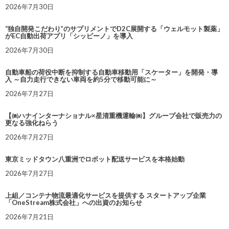
2026年7月30日
“独自開発こだわり”のサプリメントでD2C展開する「ウェルモット製薬」
がEC自動出荷アプリ「シッピーノ」を導入
2026年7月30日
自動車船の荷役中断を抑制する自動車移動用「スケーター」を開発・導
入 ～自力走行できない車両を約5分で移動可能に～
2026年7月27日
【㈱ハナインターナショナル×星清重機運輸㈱】グループ会社で販売力の
更なる強化ねらう
2026年7月27日
東京ミッドタウン八重洲でロボット配送サービスを本格始動
2026年7月27日
上組／コンテナ物流最適化サービスを提供する スタートアップ企業
「OneStream株式会社」への出資のお知らせ
2026年7月21日