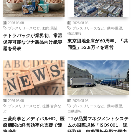
2026.08.08
2026.08.08
プレスリリースなど
,
動向/展望
プレスリリースなど
,
動向/展望
,
物流施設
テトラパックが業界初、常温
東京団地倉庫が60周年、「共
保存可能なツナ製品向け紙容
同型」53.8万㎡を運営
器を発表
2026.08.08
2026.08.08
プレスリリースなど
,
提携/合弁な
プレスリリースなど
,
動向/展望
,
ど
自動運転
三菱商事とメディパルHD、医
T2が品質マネジメントシステ
療機関の経営効率化支援で連
ムの国際規格「ISO9001」認
携強化
証取得、自動運転分野で国内