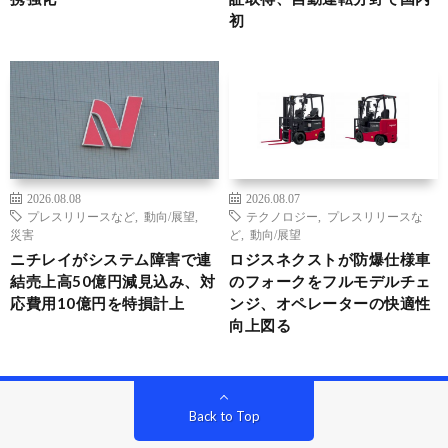
初
2026.08.08
2026.08.07
プレスリリースなど
,
動向/展望
,
テクノロジー
,
プレスリリースな
災害
ど
,
動向/展望
ニチレイがシステム障害で連
ロジスネクストが防爆仕様車
結売上高50億円減見込み、対
のフォークをフルモデルチェ
応費用10億円を特損計上
ンジ、オペレーターの快適性
向上図る
Back to Top