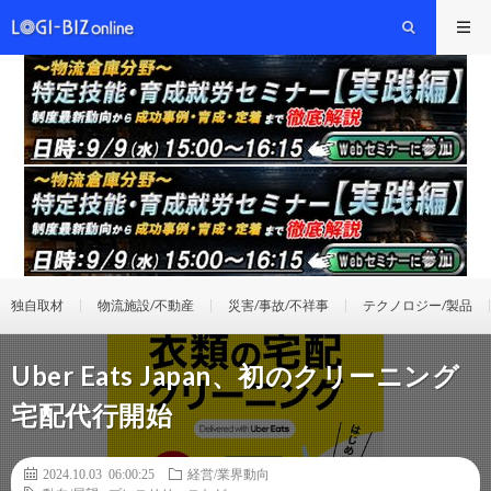
独自取材
物流施設/不動産
災害/事故/不祥事
テクノロジー/製品
Uber Eats Japan、初のクリーニング
宅配代行開始
2024.10.03 06:00:25
経営/業界動向