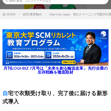
動向/展望
,
プレスリリースなど
経営/業界動向
Uber Eats Japan、初のクリーニング宅配代行
HOME
月刊LOGI-BIZ 7月号は「未来を創る輸送改革」 先行企業の
生存戦略を徹底取材
自宅で衣類受け取り、完了後に届ける新形
式導入