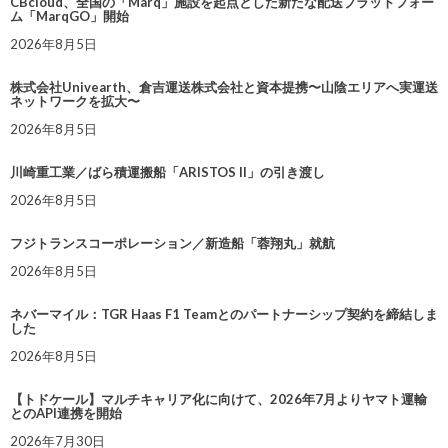
CBcloud、全国の「Marq」施設を起点とした新たな配送プラットフォー
ム「MarqGO」開始
2026年8月5日
株式会社Univearth、倉吉運送株式会社と資本提携〜山陰エリアへ実運送
ネットワークを拡大〜
2026年8月5日
川崎重工業／ばら積運搬船「ARISTOS II」の引き渡し
2026年8月5日
フジトランスコーポレーション／新造船「蓉翔丸」就航
2026年8月5日
ネバーマイル：TGR Haas F1 Teamとのパートナーシップ契約を締結しま
した
2026年8月5日
【トドケール】マルチキャリア化に向けて、2026年7月よりヤマト運輸
とのAPI連携を開始
2026年7月30日