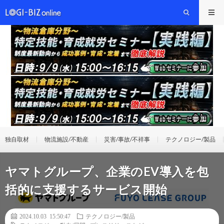
独自取材
物流施設/不動産
災害/事故/不祥事
テクノロジー/製品
ヤマトグループ、企業のEV導入を包
括的に支援するサービス開始
2024.10.03 15:50:47
テクノロジー/製品