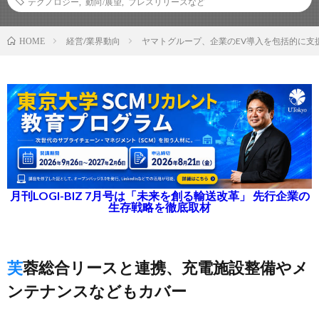
テクノロジー
,
動向/展望
,
プレスリリースなど
経営/業界動向
ヤマトグループ、企業のEV導入を包括的に支
HOME
月刊LOGI-BIZ 7月号は「未来を創る輸送改革」 先行企業の
生存戦略を徹底取材
芙蓉総合リースと連携、充電施設整備やメ
ンテナンスなどもカバー