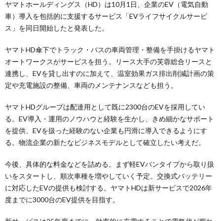
ヤマトホールディングス（HD）は10月1日、企業のEV（電気自動
車）導入を包括的に支援するサービス「EVライフサイクルサービ
ス」を同日開始したと発表した。
ヤマトHD傘下でトラック・バスの車両管理・整備を手掛けるヤマト
オートワークスがサービスを担う。リース大手の芙蓉総合リースと
連携し、EVを貸し出すのに加えて、温室効果ガス排出削減計画の策
定や充電施設の整備、車両のメンテナンスなども担う。
ヤマトHDグループは配達用として既に2300台のEVを採用してい
る。EV導入・運用のノウハウと経験を生かし、きめ細かなサポート
を提供、EVを扱った経験のない企業も円滑に導入できるようにす
る。物流企業の新たなビジネスモデルとして確立したい考えだ。
今後、具体的な料金などを詰める。まず軽EVバンタイプから取り扱
いをスタートし、順次車種を増やしていく予定。交換式バッテリー
に対応したEVの提供も検討する。ヤマトHDは新サービスで2026年
度までに3000台のEV提供を目指す。