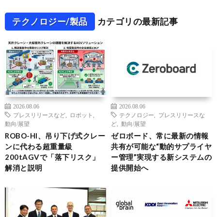
テクノロジー/製品
カテゴリの最新記事
2026.08.06
2026.08.06
プレスリリースなど
,
ロボット
,
テクノロジー
,
プレスリリースな
動向/展望
ど
,
動向/展望
ROBO-HI、吊り下げ式クレー
ゼロボード、常に最新の情報
ンに代わる超重量級
共有が可能な“動的サプライヤ
200tAGVで「落下リスク」
ー管理”実現する新システムの
解消と説明
提供開始へ