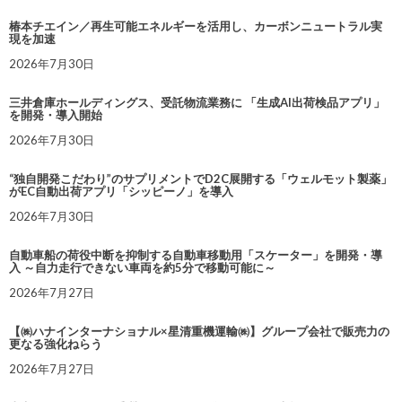
椿本チエイン／再生可能エネルギーを活用し、カーボンニュートラル実
現を加速
2026年7月30日
三井倉庫ホールディングス、受託物流業務に 「生成AI出荷検品アプリ」
を開発・導入開始
2026年7月30日
“独自開発こだわり”のサプリメントでD2C展開する「ウェルモット製薬」
がEC自動出荷アプリ「シッピーノ」を導入
2026年7月30日
自動車船の荷役中断を抑制する自動車移動用「スケーター」を開発・導
入 ～自力走行できない車両を約5分で移動可能に～
2026年7月27日
【㈱ハナインターナショナル×星清重機運輸㈱】グループ会社で販売力の
更なる強化ねらう
2026年7月27日