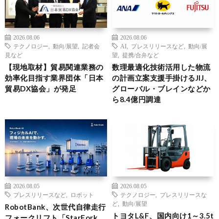
2026.08.06
2026.08.06
テクノロジー
,
動向/展望
,
記者会
AI
,
プレスリリースなど
,
動向/展
見など
望
,
提携/合弁など
【現地取材】貿易関連業務の
数理最適化技術活用した物流
効率化目指す業界団体「日本
の計画立案支援手掛けるJIJ、
貿易DX協会」が発足
グローバル・ブレインなどか
ら8.4億円調達
2026.08.05
2026.08.05
プレスリリースなど
,
ロボット
テクノロジー
,
プレスリリースな
ど
,
動向/展望
RobotBank、次世代自律走行
トヨタL&F、国内向け1～3.5t
フォークリフト「StarFork