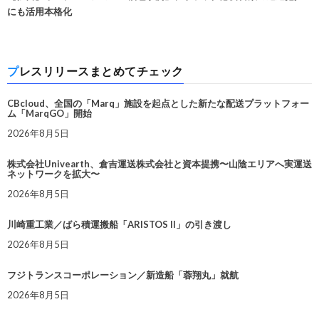
にも活用本格化
プレスリリースまとめてチェック
CBcloud、全国の「Marq」施設を起点とした新たな配送プラットフォー
ム「MarqGO」開始
2026年8月5日
株式会社Univearth、倉吉運送株式会社と資本提携〜山陰エリアへ実運送
ネットワークを拡大〜
2026年8月5日
川崎重工業／ばら積運搬船「ARISTOS II」の引き渡し
2026年8月5日
フジトランスコーポレーション／新造船「蓉翔丸」就航
2026年8月5日