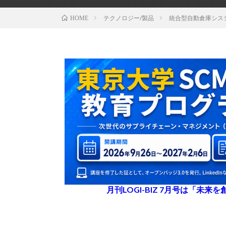
テクノロジー/製品
統合型自動倉庫システ
HOME
月刊LOGI-BIZ 7月号は「未