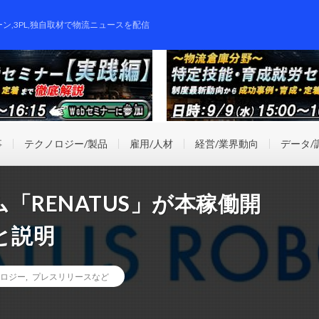
ーン,3PL,独自取材で物流ニュースを配信
事
テクノロジー/製品
雇用/人材
経営/業界動向
データ/
「RENATUS」が本稼働開
と説明
ロジー
,
プレスリリースなど