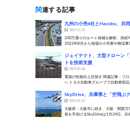
関連する記事
九州の小売6社とHacobu、
2025.11.20
200万通りのルート候補を解析、持続
2022年8月から地場の小売業や物流事業
ジェイテクト、大型ドローン「
トを技術支援
2023.05.26
電源の性能向上目指す 関連記事：プ
へ トヨタ自動車グループで自動車部品大
SkyDrive、兵庫県と「空飛
2023.01.25
大阪府・大阪市に続き、大阪・関西万
発を手掛けるSkyDriveは1月24日、兵