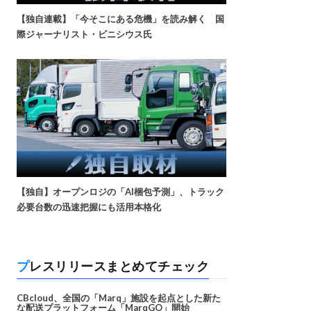
【独自連載】「今そこにある危機」を読み解く 国
際ジャーナリスト・ビニシウス氏
【独自】オープンロジの「AI梱包予測」、トラック
必要台数の迅速把握にも活用本格化
プレスリリースまとめてチェック
CBcloud、全国の「Marq」施設を起点とした新た
な配送プラットフォーム「MarqGO」開始