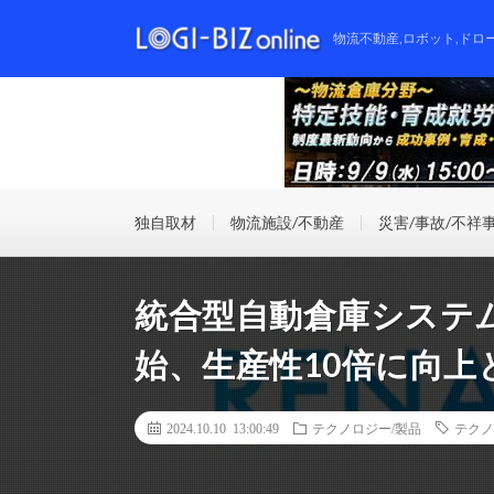
物流不動産,ロボット,ドロ
独自取材
物流施設/不動産
災害/事故/不祥
統合型自動倉庫システム
始、生産性10倍に向上
2024.10.10 13:00:49
テクノロジー/製品
テクノ