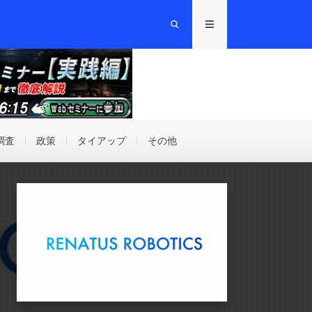
調査
政策
タイアップ
その他