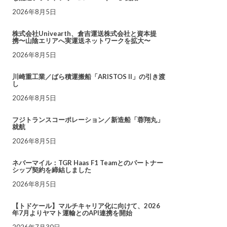
2026年8月5日
株式会社Univearth、倉吉運送株式会社と資本提
携〜山陰エリアへ実運送ネットワークを拡大〜
2026年8月5日
川崎重工業／ばら積運搬船「ARISTOS II」の引き渡
し
2026年8月5日
フジトランスコーポレーション／新造船「蓉翔丸」
就航
2026年8月5日
ネバーマイル：TGR Haas F1 Teamとのパートナー
シップ契約を締結しました
2026年8月5日
【トドケール】マルチキャリア化に向けて、2026
年7月よりヤマト運輸とのAPI連携を開始
2026年7月30日