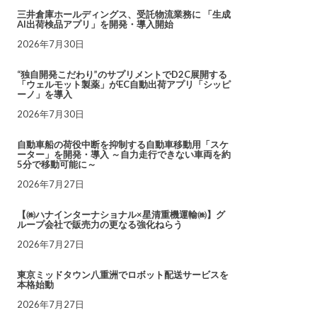
三井倉庫ホールディングス、受託物流業務に 「生成
AI出荷検品アプリ」を開発・導入開始
2026年7月30日
“独自開発こだわり”のサプリメントでD2C展開する
「ウェルモット製薬」がEC自動出荷アプリ「シッピ
ーノ」を導入
2026年7月30日
自動車船の荷役中断を抑制する自動車移動用「スケ
ーター」を開発・導入 ～自力走行できない車両を約
5分で移動可能に～
2026年7月27日
【㈱ハナインターナショナル×星清重機運輸㈱】グ
ループ会社で販売力の更なる強化ねらう
2026年7月27日
東京ミッドタウン八重洲でロボット配送サービスを
本格始動
2026年7月27日