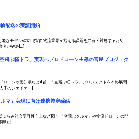
共同輸配送の実証開始
可能なモデル確立目指す 物流業界が抱える課題を共有・対処するため、
者が解決[…]
空飛ぶ軽トラ」実現へプロドローン主導の官民プロジェク
ロドローンや愛知県など4者、「空飛ぶ軽トラ」プロジェクトを本格展開
手のジェイテ[…]
ぶクルマ」実現に向け連携協定締結
博にらみ社会受容性向上など図る 「空飛ぶクルマ」や物流ドローンの開
庫県と[…]