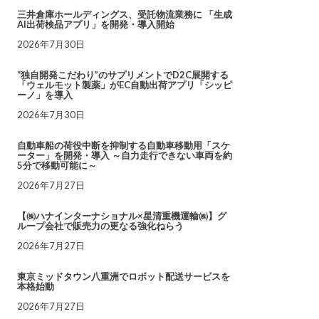
三井倉庫ホールディングス、受託物流業務に 「生成
AI出荷検品アプリ」を開発・導入開始
2026年7月30日
“独自開発こだわり”のサプリメントでD2C展開する
「ウェルモット製薬」がEC自動出荷アプリ「シッピ
ーノ」を導入
2026年7月30日
自動車船の荷役中断を抑制する自動車移動用「スケ
ーター」を開発・導入 ～自力走行できない車両を約
5分で移動可能に～
2026年7月27日
【㈱ハナインターナショナル×星清重機運輸㈱】グ
ループ会社で販売力の更なる強化ねらう
2026年7月27日
東京ミッドタウン八重洲でロボット配送サービスを
本格始動
2026年7月27日