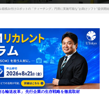
ル箱積み付けロボットの「ティーチング」円滑に実施可能な“お助けソフト”提供開
来を創る輸送改革」 先行企業の生存戦略を徹底取材