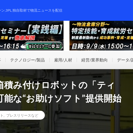
ーン,3PL,独自取材で物流ニュースを配信
事
テクノロジー/製品
雇用/人材
経営/業界動向
データ/
箱積み付けロボットの「ティ
能な“お助けソフト”提供開始
ト
,
プレスリリースなど