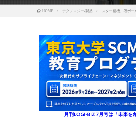
テクノロジー/製品
スター精機、段ボー
HOME
月刊LOGI-BIZ 7月号は「未