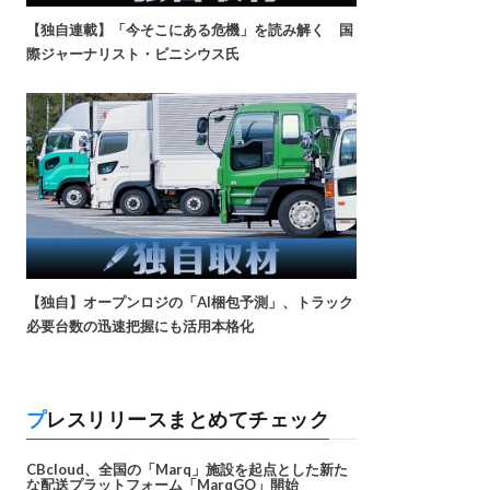
【独自連載】「今そこにある危機」を読み解く 国
際ジャーナリスト・ビニシウス氏
【独自】オープンロジの「AI梱包予測」、トラック
必要台数の迅速把握にも活用本格化
プレスリリースまとめてチェック
CBcloud、全国の「Marq」施設を起点とした新た
な配送プラットフォーム「MarqGO」開始