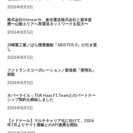
2026年8月5日
株式会社Univearth、倉吉運送株式会社と資本提
携〜山陰エリアへ実運送ネットワークを拡大〜
2026年8月5日
川崎重工業／ばら積運搬船「ARISTOS II」の引き渡
し
2026年8月5日
フジトランスコーポレーション／新造船「蓉翔丸」
就航
2026年8月5日
ネバーマイル：TGR Haas F1 Teamとのパートナー
シップ契約を締結しました
2026年8月5日
【トドケール】マルチキャリア化に向けて、2026
年7月よりヤマト運輸とのAPI連携を開始
2026年7月30日