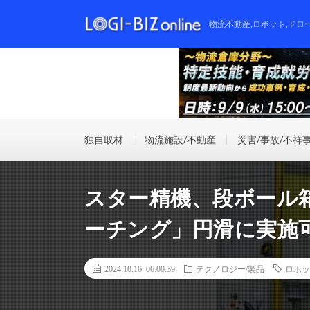
物流不動産,ロボット,ドロ
独自取材
物流施設/不動産
災害/事故/不祥
スター精機、段ボール
ーチング」円滑に実施可
2024.10.16 06:00:39
テクノロジー/製品
ロボッ