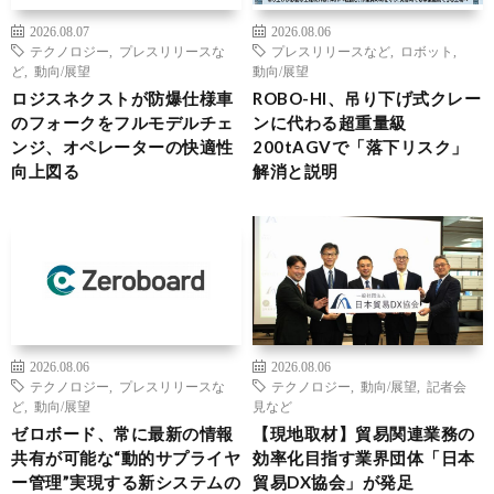
2026.08.07
2026.08.06
テクノロジー
,
プレスリリースな
プレスリリースなど
,
ロボット
,
ど
,
動向/展望
動向/展望
ロジスネクストが防爆仕様車
ROBO-HI、吊り下げ式クレー
のフォークをフルモデルチェ
ンに代わる超重量級
ンジ、オペレーターの快適性
200tAGVで「落下リスク」
向上図る
解消と説明
2026.08.06
2026.08.06
テクノロジー
,
プレスリリースな
テクノロジー
,
動向/展望
,
記者会
ど
,
動向/展望
見など
ゼロボード、常に最新の情報
【現地取材】貿易関連業務の
共有が可能な“動的サプライヤ
効率化目指す業界団体「日本
ー管理”実現する新システムの
貿易DX協会」が発足