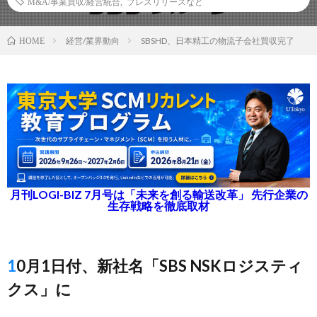
M&A/事業買収/経営統合
,
プレスリリースなど
経営/業界動向
SBSHD、日本精工の物流子会社買収完了
HOME
月刊LOGI-BIZ 7月号は「未来を創る輸送改革」 先行企業の
生存戦略を徹底取材
10月1日付、新社名「SBS NSKロジスティ
クス」に