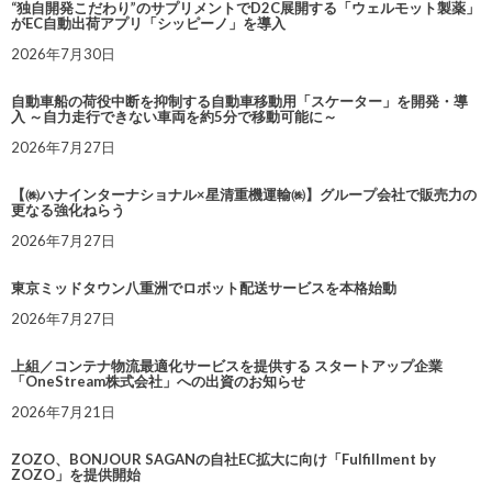
“独自開発こだわり”のサプリメントでD2C展開する「ウェルモット製薬」
がEC自動出荷アプリ「シッピーノ」を導入
2026年7月30日
自動車船の荷役中断を抑制する自動車移動用「スケーター」を開発・導
入 ～自力走行できない車両を約5分で移動可能に～
2026年7月27日
【㈱ハナインターナショナル×星清重機運輸㈱】グループ会社で販売力の
更なる強化ねらう
2026年7月27日
東京ミッドタウン八重洲でロボット配送サービスを本格始動
2026年7月27日
上組／コンテナ物流最適化サービスを提供する スタートアップ企業
「OneStream株式会社」への出資のお知らせ
2026年7月21日
ZOZO、BONJOUR SAGANの自社EC拡大に向け「Fulfillment by
ZOZO」を提供開始