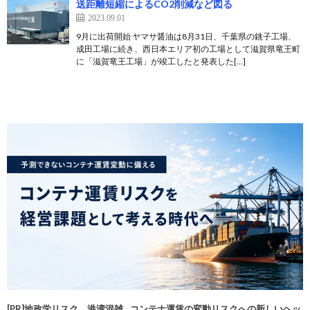
送距離短縮によるCO2削減など図る
2023.09.01
9月に出荷開始 ヤマサ醤油は8月31日、千葉県の銚子工場、
成田工場に続き、西日本エリア初の工場として滋賀県竜王町
に「滋賀竜王工場」が竣工したと発表した[…]
[PR]地政学リスク、港湾混雑…コンテナ運賃の変動リスクへの新しいヘッ