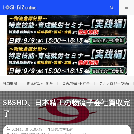
独自取材
物流施設/不動産
災害/事故/不祥事
テクノロジー/製品
SBSHD、日本精工の物流子会社買収完
了
2024.10.18 06:00:48
経営/業界動向