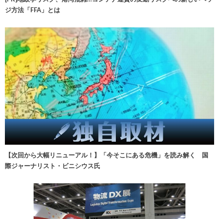
ジ方法「FFA」とは
【次回から大幅リニューアル！】「今そこにある危機」を読み解く 国
際ジャーナリスト・ビニシウス氏