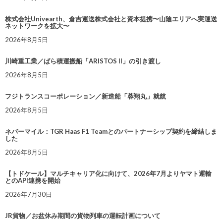
株式会社Univearth、倉吉運送株式会社と資本提携〜山陰エリアへ実運送
ネットワークを拡大〜
2026年8月5日
川崎重工業／ばら積運搬船「ARISTOS II」の引き渡し
2026年8月5日
フジトランスコーポレーション／新造船「蓉翔丸」就航
2026年8月5日
ネバーマイル：TGR Haas F1 Teamとのパートナーシップ契約を締結しま
した
2026年8月5日
【トドケール】マルチキャリア化に向けて、2026年7月よりヤマト運輸
とのAPI連携を開始
2026年7月30日
JR貨物／お盆休み期間の貨物列車の運転計画について