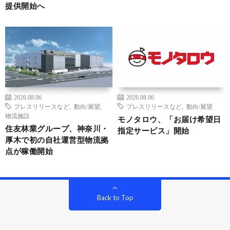
提供開始へ
2026.08.06
2026.08.06
プレスリリースなど
,
動向/展望
,
プレスリリースなど
,
動向/展望
物流施設
モノタロウ、「お届け希望日
住友林業グループ、神奈川・
指定サービス」開始
厚木で初の自社運営型物流拠
点が稼働開始
Back to Top