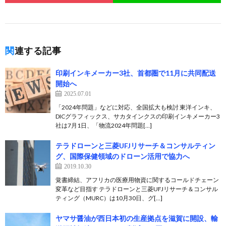
関連する記事
印刷インキメーカー3社、首都圏で11月に共同配送
開始へ
2025.07.01
「2024年問題」などに対応、全国拡大も検討 東洋インキ、
DICグラフィックス、サカタインクスの印刷インキメーカー3
社は7月1日、「物流2024年問題[…]
テラドローンと三菱UFJリサーチ＆コンサルティン
グ、国際保健領域のドローン活用で協力へ
2019.10.30
覚書締結、アフリカの医療用物資に関するコールドチェーン
変革など目指す テラドローンと三菱UFJリサーチ＆コンサル
ティング（MURC）は10月30日、グ[…]
ヤマサ醤油が西日本初の生産拠点を滋賀に開設、輸