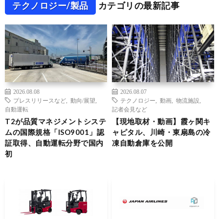
テクノロジー/製品
カテゴリの最新記事
2026.08.08
2026.08.07
プレスリリースなど
,
動向/展望
,
テクノロジー
,
動画
,
物流施設
,
自動運転
記者会見など
T2が品質マネジメントシステ
【現地取材・動画】霞ヶ関キ
ムの国際規格「ISO9001」認
ャピタル、川崎・東扇島の冷
証取得、自動運転分野で国内
凍自動倉庫を公開
初