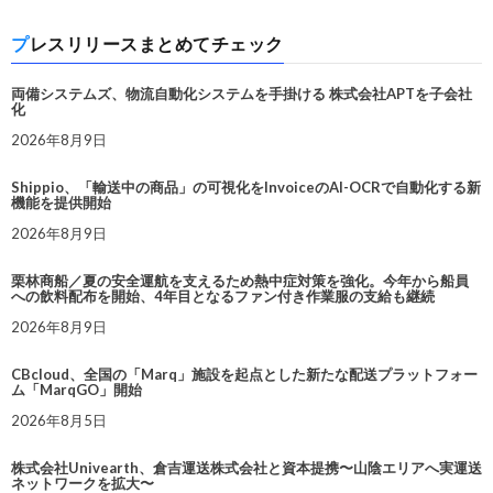
プレスリリースまとめてチェック
両備システムズ、物流自動化システムを手掛ける 株式会社APTを子会社
化
2026年8月9日
Shippio、「輸送中の商品」の可視化をInvoiceのAI-OCRで自動化する新
機能を提供開始
2026年8月9日
栗林商船／夏の安全運航を支えるため熱中症対策を強化。今年から船員
への飲料配布を開始、4年目となるファン付き作業服の支給も継続
2026年8月9日
CBcloud、全国の「Marq」施設を起点とした新たな配送プラットフォー
ム「MarqGO」開始
2026年8月5日
株式会社Univearth、倉吉運送株式会社と資本提携〜山陰エリアへ実運送
ネットワークを拡大〜