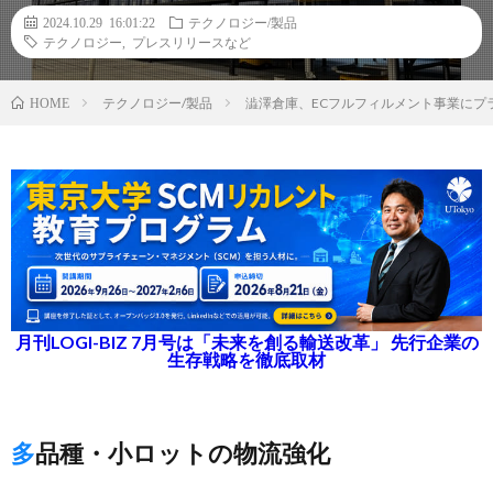
2024.10.29 16:01:22
テクノロジー/製品
テクノロジー
,
プレスリリースなど
テクノロジー/製品
澁澤倉庫、ECフルフィルメント事業にプ
HOME
月刊LOGI-BIZ 7月号は「未来を創る輸送改革」 先行企業の
生存戦略を徹底取材
多品種・小ロットの物流強化