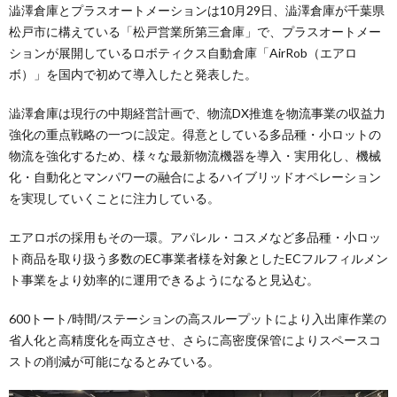
澁澤倉庫とプラスオートメーションは10月29日、澁澤倉庫が千葉県
松戸市に構えている「松戸営業所第三倉庫」で、プラスオートメー
ションが展開しているロボティクス自動倉庫「AirRob（エアロ
ボ）」を国内で初めて導入したと発表した。
澁澤倉庫は現行の中期経営計画で、物流DX推進を物流事業の収益力
強化の重点戦略の一つに設定。得意としている多品種・小ロットの
物流を強化するため、様々な最新物流機器を導入・実用化し、機械
化・自動化とマンパワーの融合によるハイブリッドオペレーション
を実現していくことに注力している。
エアロボの採用もその一環。アパレル・コスメなど多品種・小ロッ
ト商品を取り扱う多数のEC事業者様を対象としたECフルフィルメン
ト事業をより効率的に運用できるようになると見込む。
600トート/時間/ステーションの高スループットにより入出庫作業の
省人化と高精度化を両立させ、さらに高密度保管によりスペースコ
ストの削減が可能になるとみている。