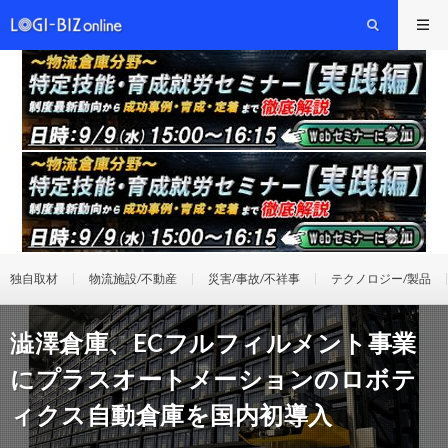
独自取材
物流施設/不動産
災害/事故/不祥事
テクノロジー/製品
澁澤倉庫、ECフルフィルメント事業
にプラスオートメーションのロボテ
ィクス自動倉庫を国内初導入