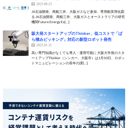
2023.08.23
JX石油開発、商船三井、大阪ガスなど参加、専用船実用化図
る JX石油開発、商船三井、大阪ガスとオーストラリアの研究
機関Future Energy Ex[…]
阪大発スタートアップのThinker、低コストで「ば
ら積みピッキング」対応の新型ロボット発売
2025.01.31
高い専門知識がなくても導入・運用可能に 大阪大学発のスタ
ートアップThinker（シンカー、大阪市）は1月30日、ロボッ
トマニュピレーションの長年の課[…]