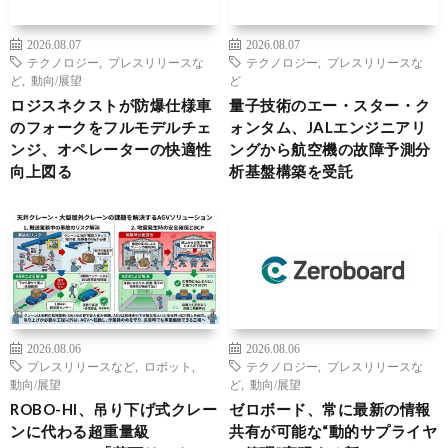
2026.08.07
2026.08.07
テクノロジー
,
プレスリリースな
テクノロジー
,
プレスリリースな
ど
,
動向/展望
ど
ロジスネクストが防爆仕様車
量子技術のエー・スター・ク
のフォークをフルモデルチェ
ォンタム、JALエンジニアリ
ンジ、オペレーターの快適性
ングから航空機の故障予測分
向上図る
析基盤構築を受託
2026.08.06
2026.08.06
プレスリリースなど
,
ロボット
,
テクノロジー
,
プレスリリースな
動向/展望
ど
,
動向/展望
ROBO-HI、吊り下げ式クレー
ゼロボード、常に最新の情報
ンに代わる超重量級
共有が可能な“動的サプライヤ