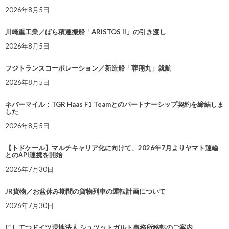
2026年8月5日
川崎重工業／ばら積運搬船「ARISTOS II」の引き渡し
2026年8月5日
フジトランスコーポレーション／新造船「蓉翔丸」就航
2026年8月5日
ネバーマイル：TGR Haas F1 Teamとのパートナーシップ契約を締結しま
した
2026年8月5日
【トドケール】マルチキャリア化に向けて、2026年7月よりヤマト運輸
とのAPI連携を開始
2026年7月30日
JR貨物／お盆休み期間の貨物列車の運転計画について
2026年7月30日
にしてつドイツ現地法人 シュツットガルト事務所移転のご案内