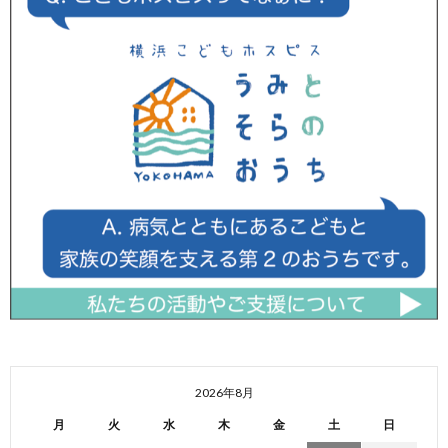
2026年8月
月
火
水
木
金
土
日