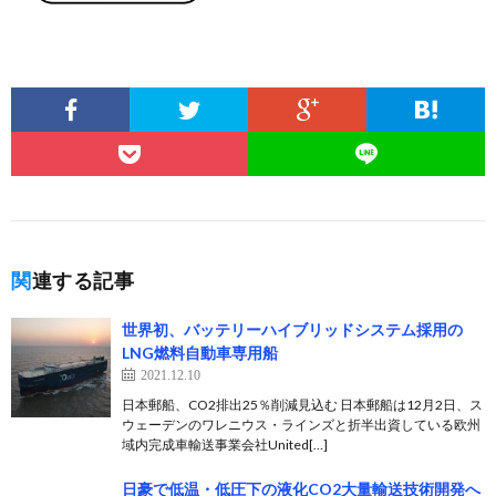
関連する記事
世界初、バッテリーハイブリッドシステム採用の
LNG燃料自動車専用船
2021.12.10
日本郵船、CO2排出25％削減見込む 日本郵船は12月2日、ス
ウェーデンのワレニウス・ラインズと折半出資している欧州
域内完成車輸送事業会社United[…]
日豪で低温・低圧下の液化CO2大量輸送技術開発へ