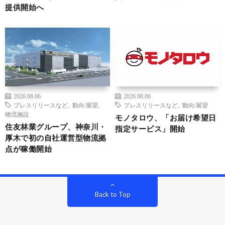
提供開始へ
2026.08.06
2026.08.06
プレスリリースなど
,
動向/展望
,
プレスリリースなど
,
動向/展望
物流施設
モノタロウ、「お届け希望日
住友林業グループ、神奈川・
指定サービス」開始
厚木で初の自社運営型物流拠
点が稼働開始
Back to Top