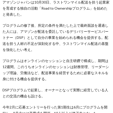
アマゾンジャパンは10月30日、ラストワンマイル配送を担う起業家
を育成する独自の活動「Road to Ownershipプログラム」を始めた
と発表した。
プログラムの修了後、所定の条件を満たした上で最終面談を通過し
た人には、アマゾンが配送を委託しているデリバリーサービスパー
トナー（DSP）として自分の事業を始められる機会を提供する。配
送を担う人材の不足が深刻化する中、ラストワンマイル配送の基盤
を強化したい考え。
プログラムはオンラインのセッションと自主研鑽で構成し、期間は
12週間。このうちオンラインのセッションは財務管理、リーダーシ
ップ理論、労働法など、配送事業を経営するために必要なスキルを
身に付ける機会を提供する。
DSPプログラムで起業し、オーナーとなって実際に経営している人
との交流の機会も設ける。
今年2月に応募エントリーを行った第1期生は6月にプログラムを開