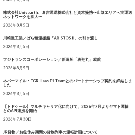
株式会社Univearth、倉吉運送株式会社と資本提携〜山陰エリアへ実運送
ネットワークを拡大〜
2026年8月5日
川崎重工業／ばら積運搬船「ARISTOS II」の引き渡し
2026年8月5日
フジトランスコーポレーション／新造船「蓉翔丸」就航
2026年8月5日
ネバーマイル：TGR Haas F1 Teamとのパートナーシップ契約を締結しま
した
2026年8月5日
【トドケール】マルチキャリア化に向けて、2026年7月よりヤマト運輸
とのAPI連携を開始
2026年7月30日
JR貨物／お盆休み期間の貨物列車の運転計画について