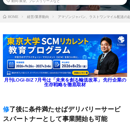
動向/展望
,
プレスリリースなど
経営/業界動向
アマゾンジャパン、ラストワンマイル配送の
HOME
月刊LOGI-BIZ 7月号は「未来を創る輸送改革」 先行企業の
生存戦略を徹底取材
修了後に条件満たせばデリバリーサービ
スパートナーとして事業開始も可能