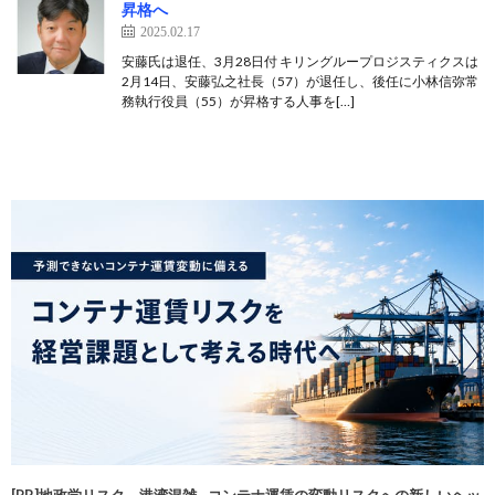
昇格へ
2025.02.17
安藤氏は退任、3月28日付 キリングループロジスティクスは
2月14日、安藤弘之社長（57）が退任し、後任に小林信弥常
務執行役員（55）が昇格する人事を[…]