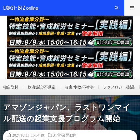
独自取材
物流施設/不動産
災害/事故/不祥事
テクノロジー/製品
アマゾンジャパン、ラストワンマイ
ル配送の起業支援プログラム開始
2024.10.31 15:54:19
経営/業界動向