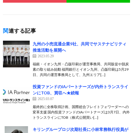
関連する記事
九州の小売流通企業9社、共同でサステナビリティ
推進活動を展開へ
2023.05.29
福銀・イオン九州・凸版印刷が運営事務局、共同販促や脱炭
素の取り組み始動 福岡銀行とイオン九州、凸版印刷は5月29
日、共同の運営事務局として、九州エリア[…]
投資ファンドのIAパートナーズが内外トランスライ
ンにTOB、買収へ★続報
2025.03.07
最終的に全株取得計画、国際総合フレイトフォワーダーへの
変革支援 国内投資ファンドのIAパートナーズは3月7日、内外
トランスラインにTOB（株式公開買い[…]
キリングループロジ次期社長に小林常務執行役員が