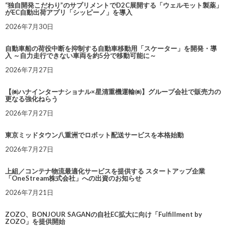
“独自開発こだわり”のサプリメントでD2C展開する「ウェルモット製薬」
がEC自動出荷アプリ「シッピーノ」を導入
2026年7月30日
自動車船の荷役中断を抑制する自動車移動用「スケーター」を開発・導
入 ～自力走行できない車両を約5分で移動可能に～
2026年7月27日
【㈱ハナインターナショナル×星清重機運輸㈱】グループ会社で販売力の
更なる強化ねらう
2026年7月27日
東京ミッドタウン八重洲でロボット配送サービスを本格始動
2026年7月27日
上組／コンテナ物流最適化サービスを提供する スタートアップ企業
「OneStream株式会社」への出資のお知らせ
2026年7月21日
ZOZO、BONJOUR SAGANの自社EC拡大に向け「Fulfillment by
ZOZO」を提供開始