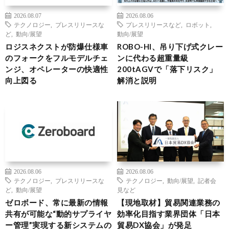
2026.08.07
2026.08.06
テクノロジー
,
プレスリリースな
プレスリリースなど
,
ロボット
,
ど
,
動向/展望
動向/展望
ロジスネクストが防爆仕様車
ROBO-HI、吊り下げ式クレー
のフォークをフルモデルチェ
ンに代わる超重量級
ンジ、オペレーターの快適性
200tAGVで「落下リスク」
向上図る
解消と説明
2026.08.06
2026.08.06
テクノロジー
,
プレスリリースな
テクノロジー
,
動向/展望
,
記者会
ど
,
動向/展望
見など
ゼロボード、常に最新の情報
【現地取材】貿易関連業務の
共有が可能な“動的サプライヤ
効率化目指す業界団体「日本
ー管理”実現する新システムの
貿易DX協会」が発足