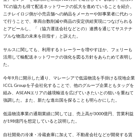
TCの協力も得て配送ネットワークの拡大を進めていることを紹介。
ニチレイロジ側が小売店舗への納品をメーカーや卸事業者に代わっ
て行うことで、車両台数削減や商品の安定供給実現につなげられる
とアピールし、「（協力運送会社などとの）連携を通じてサステナ
ブルな物流の未来を目指す」と訴えた。
サルスに関しても、利用するトレーラーを増やすほか、フェリーも
活用して輸配送ネットワークの強化を図る方針をあらためて表明し
た。
今年9月に開示した通り、マレーシアで低温物流を手掛ける現地企業
ICCL Groupを子会社化することで、他のグループ企業ともタッグを
組み、ASEANエリアの越境輸送を広げていきたいとの狙いを重ねて
強調した。また、新たな進出国を探ることも明らかにした。
低温物流事業の通期業績に関しては、売上高が3000億円、営業利益
が198億円を想定していると説明した。
自社開発の冷凍・冷蔵倉庫に加えて、不動産会社などが開発する賃