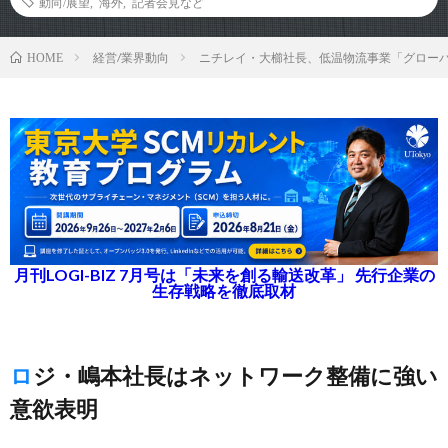
動向/展望
,
海外
,
記者会見など
経営/業界動向
ニチレイ・大櫛社長、低温物流事業「グロー
HOME
月刊LOGI-BIZ 7月号は「未来を創る輸送改革」 先行企業の
生存戦略を徹底取材
ロジ・嶋本社長はネットワーク整備に強い
意欲表明