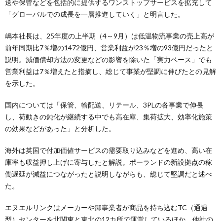
送や保管などを包括的に提供するワンストップサービスを拡充して
「グローバルでの成長を一層推進していく」と明言した。
嶋本社長は、25年度の上半期（4～9月）は低温物流事業の売上高が
前年同期比7％増の1472億円、営業利益が23％増の93億円だったと
説明。減価償却方法の変更などの影響を除いた「実力ベース」でも
営業利益は7％増えたと指摘し、総じて事業が堅調に伸びたとの見解
を示した。
国内については「保管、輸配送、リテール、3PLの各事業で伸長
し、荷動きの鈍化が継続する中でも高在庫、集荷拡大、効率化施策
の効果などがあった」と分析した。
海外は英国で付加価値サービスの需要取り込みなどを進め、高い在
庫率も収益押し上げに寄与したと解説。ポーランドの新設拠点の稼
働遅延が減益につながったと説明しながらも、総じて堅調だと述べ
た。
エヌエルリンクはメーカーや卸事業者が商品を持ち込むTC（通過
型）センターを北関東と東北の12カ所で運営しているほか、他社の