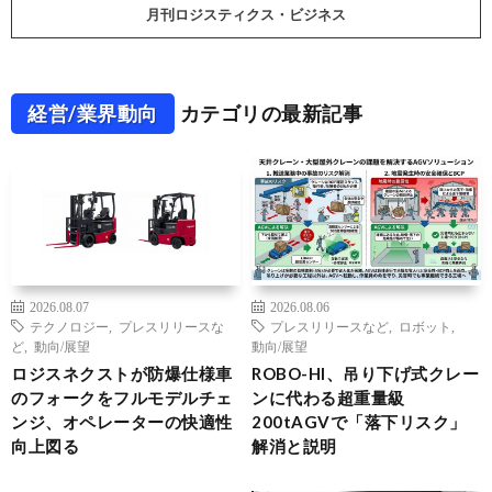
月刊ロジスティクス・ビジネス
経営/業界動向
カテゴリの最新記事
2026.08.07
2026.08.06
テクノロジー
,
プレスリリースな
プレスリリースなど
,
ロボット
,
ど
,
動向/展望
動向/展望
ロジスネクストが防爆仕様車
ROBO-HI、吊り下げ式クレー
のフォークをフルモデルチェ
ンに代わる超重量級
ンジ、オペレーターの快適性
200tAGVで「落下リスク」
向上図る
解消と説明