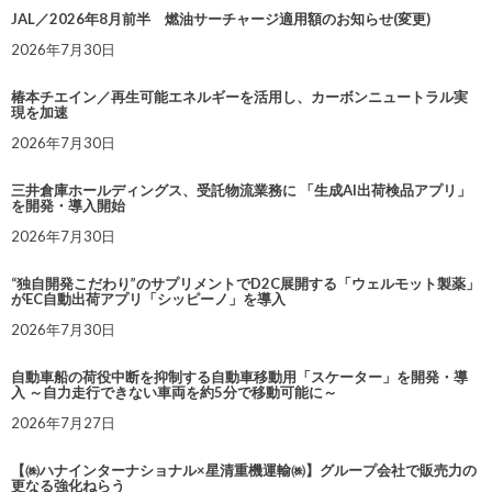
JAL／2026年8月前半 燃油サーチャージ適用額のお知らせ(変更)
2026年7月30日
椿本チエイン／再生可能エネルギーを活用し、カーボンニュートラル実
現を加速
2026年7月30日
三井倉庫ホールディングス、受託物流業務に 「生成AI出荷検品アプリ」
を開発・導入開始
2026年7月30日
“独自開発こだわり”のサプリメントでD2C展開する「ウェルモット製薬」
がEC自動出荷アプリ「シッピーノ」を導入
2026年7月30日
自動車船の荷役中断を抑制する自動車移動用「スケーター」を開発・導
入 ～自力走行できない車両を約5分で移動可能に～
2026年7月27日
【㈱ハナインターナショナル×星清重機運輸㈱】グループ会社で販売力の
更なる強化ねらう