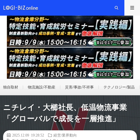
独自取材
物流施設/不動産
災害/事故/不祥事
テクノロジー/製品
ニチレイ・大櫛社長、低温物流事業
「グローバルで成長を一層推進」
2025.12.09 19:28:52
経営/業界動向