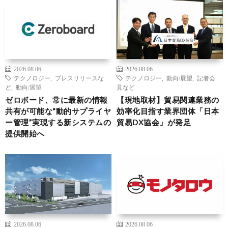
2026.08.06
2026.08.06
テクノロジー
,
プレスリリースな
テクノロジー
,
動向/展望
,
記者会
ど
,
動向/展望
見など
ゼロボード、常に最新の情報
【現地取材】貿易関連業務の
共有が可能な“動的サプライヤ
効率化目指す業界団体「日本
ー管理”実現する新システムの
貿易DX協会」が発足
提供開始へ
2026.08.06
2026.08.06