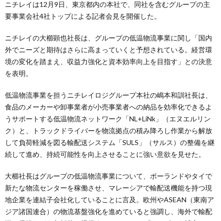
ニチレイは12月9日、東京都内の本社で、同社を含むグループの主
要事業会社4社トップによる記者会見を開催した。
ニチレイの大櫛顕也社長は、グループの低温物流事業に関し「国内
外でニーズと期待はさらに高まっていくと予想されている。経営環
境の変化を踏まえ、収益力強化と資本効率向上を目指す」との決意
を表明。
低温物流事業を担うニチレイロジグループ本社の嶋本和訓社長は、
食品のメーカーや卸事業者が小売事業者への納品を効率化できるよ
うサポートする低温物流ネットワーク「NL+LiNk」（エヌエルリン
ク）と、トラックドライバーを物流拠点の積み降ろし作業から解放
して負荷軽減を図る輸配送システム「SULS」（サルス）の整備を継
続して進め、持続可能性を向上させることに強い意欲を見せた。
大櫛社長はグループの低温物流事業について、ポーランドやタイで
新たな物流センターを稼働させ、マレーシアで輸配送機能を持つ現
地企業を連結子会社化していることに言及。欧州やASEAN（東南ア
ジア諸国連合）の物流基盤強化を進めていると強調し、海外で輸配