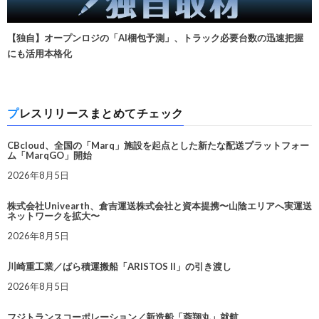
【独自】オープンロジの「AI梱包予測」、トラック必要台数の迅速把握
にも活用本格化
プレスリリースまとめてチェック
CBcloud、全国の「Marq」施設を起点とした新たな配送プラットフォー
ム「MarqGO」開始
2026年8月5日
株式会社Univearth、倉吉運送株式会社と資本提携〜山陰エリアへ実運送
ネットワークを拡大〜
2026年8月5日
川崎重工業／ばら積運搬船「ARISTOS II」の引き渡し
2026年8月5日
フジトランスコーポレーション／新造船「蓉翔丸」就航