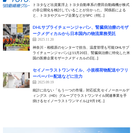
トヨタなど出資案浮上 トヨタ自動車系の豊田自動織機が株式
の非公開化を検討していることが分かった。 関係筋による
と、トヨタやグループ企業などがSPC（特[…]
DHLサプライチェーンジャパン、腎臓病治療のモザ
ークメディカルから日本国内の物流業務受託
2025.11.20
神奈川・相模原のセンターで担当、温度管理も可能 DHLサプ
ライチェーンジャパンは11月20日、腎臓病治療に特化した米
国の医療企業モザークメディカルの日[…]
セイノーラストワンマイル、小規模荷物配送やフリ
ーペーパー配送などに注力
2025.09.19
統計に出ない「もう一つの市場」対応拡充 セイノーホールデ
ィングス（HD）グループでラストワンマイル関連事業を手
掛けるセイノーラストワンマイルは9月19[…]