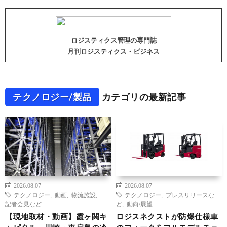
ロジスティクス管理の専門誌
月刊ロジスティクス・ビジネス
テクノロジー/製品
カテゴリの最新記事
2026.08.07
2026.08.07
テクノロジー
,
動画
,
物流施設
,
テクノロジー
,
プレスリリースな
記者会見など
ど
,
動向/展望
【現地取材・動画】霞ヶ関キ
ロジスネクストが防爆仕様車