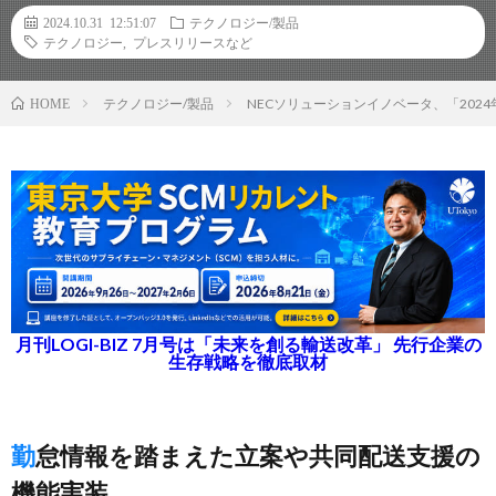
2024.10.31 12:51:07
テクノロジー/製品
テクノロジー
,
プレスリリースなど
テクノロジー/製品
NECソリューションイノベータ、「202
HOME
月刊LOGI-BIZ 7月号は「未来を創る輸送改革」 先行企業の
生存戦略を徹底取材
勤怠情報を踏まえた立案や共同配送支援の
機能実装