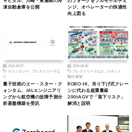
ャピタル、川崎・東扇島の冷
のフォークをフルモデルチェ
凍自動倉庫を公開
ンジ、オペレーターの快適性
向上図る
2026.08.07
2026.08.06
テクノロジー
,
プレスリリースな
プレスリリースなど
,
ロボット
,
ど
動向/展望
量子技術のエー・スター・ク
ROBO-HI、吊り下げ式クレー
ォンタム、JALエンジニアリ
ンに代わる超重量級
ングから航空機の故障予測分
200tAGVで「落下リスク」
析基盤構築を受託
解消と説明