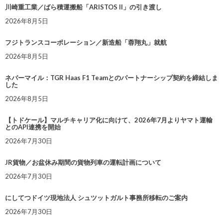
川崎重工業／ばら積運搬船「ARISTOS II」の引き渡し
2026年8月5日
フジトランスコーポレーション／新造船「蓉翔丸」就航
2026年8月5日
ネバーマイル：TGR Haas F1 Teamとのパートナーシップ契約を締結しま
した
2026年8月5日
【トドケール】マルチキャリア化に向けて、2026年7月よりヤマト運輸
とのAPI連携を開始
2026年7月30日
JR貨物／お盆休み期間の貨物列車の運転計画について
2026年7月30日
にしてつドイツ現地法人 シュツットガルト事務所移転のご案内
2026年7月30日