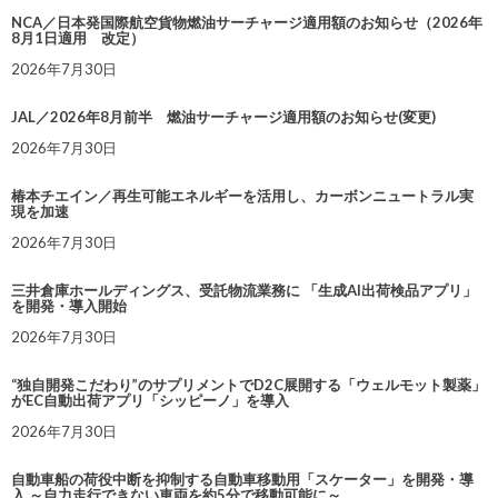
NCA／日本発国際航空貨物燃油サーチャージ適用額のお知らせ（2026年
8月1日適用 改定）
2026年7月30日
JAL／2026年8月前半 燃油サーチャージ適用額のお知らせ(変更)
2026年7月30日
椿本チエイン／再生可能エネルギーを活用し、カーボンニュートラル実
現を加速
2026年7月30日
三井倉庫ホールディングス、受託物流業務に 「生成AI出荷検品アプリ」
を開発・導入開始
2026年7月30日
“独自開発こだわり”のサプリメントでD2C展開する「ウェルモット製薬」
がEC自動出荷アプリ「シッピーノ」を導入
2026年7月30日
自動車船の荷役中断を抑制する自動車移動用「スケーター」を開発・導
入 ～自力走行できない車両を約5分で移動可能に～