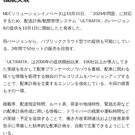
NECソリューションイノベータは10月31日、「2024年問題」に対応
するため、配送計画/動態管理システム「ULTRAFIX」のバージョン
8の提供を10月1日に開始したと発表した。
同バージョンから、パブリッククラウド型での提供も可能にしてい
る。3年間で50セットの販売を目指す。
「ULTRAFIX」は2000年の提供開始以来、100社以上が導入してき
た実績を生かして配車プランナーのノウハウを蓄積。配車に関わる
様々な情報を処理する独自のアルゴリズムをバージョンアップする
ことで、配車計画を立案するエンジンを強化している。今回の措置
もその一環。
積載率、配達指定時間、ルート表、荷姿や地域特性、緊急出荷など
の配車計画作成に用いる情報に、ドライバーの残業や運転時間など
の実績・予定を追加することで、働き方改革関連法および改善基準
告示に準拠した効率的な配車計画を、自動で立案できるようにして
いる。