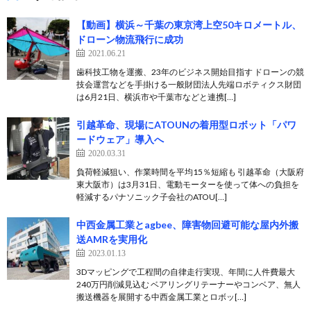
【動画】横浜～千葉の東京湾上空50キロメートル、
ドローン物流飛行に成功
2021.06.21
歯科技工物を運搬、23年のビジネス開始目指す ドローンの競
技会運営などを手掛ける一般財団法人先端ロボティクス財団
は6月21日、横浜市や千葉市などと連携[…]
引越革命、現場にATOUNの着用型ロボット「パワ
ードウェア」導入へ
2020.03.31
負荷軽減狙い、作業時間を平均15％短縮も 引越革命（大阪府
東大阪市）は3月31日、電動モーターを使って体への負担を
軽減するパナソニック子会社のATOU[…]
中西金属工業とagbee、障害物回避可能な屋内外搬
送AMRを実用化
2023.01.13
3Dマッピングで工程間の自律走行実現、年間に人件費最大
240万円削減見込む ベアリングリテーナーやコンベア、無人
搬送機器を展開する中⻄金属工業とロボッ[…]