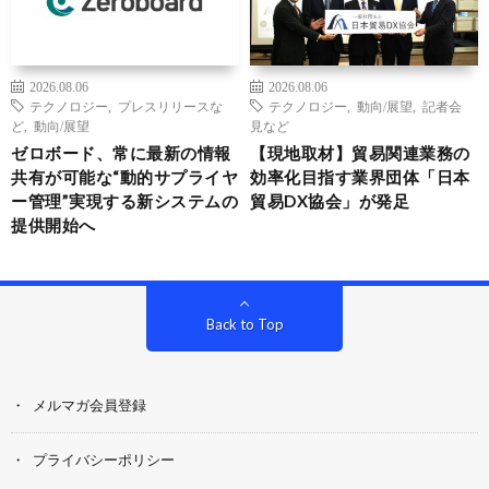
2026.08.06
2026.08.06
テクノロジー
,
プレスリリースな
テクノロジー
,
動向/展望
,
記者会
ど
,
動向/展望
見など
ゼロボード、常に最新の情報
【現地取材】貿易関連業務の
共有が可能な“動的サプライヤ
効率化目指す業界団体「日本
ー管理”実現する新システムの
貿易DX協会」が発足
提供開始へ
Back to Top
メルマガ会員登録
プライバシーポリシー