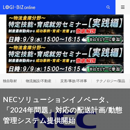
独自取材
物流施設/不動産
災害/事故/不祥事
テクノロジー/製品
NECソリューションイノベータ、
「2024年問題」対応の配送計画/動態
管理システム提供開始