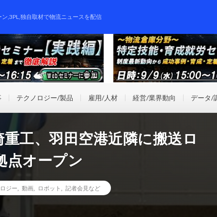
ーン,3PL,独自取材で物流ニュースを配信
事
テクノロジー/製品
雇用/人材
経営/業界動向
データ/
崎重工、羽田空港近隣に搬送ロ
拠点オープン
ロジー
,
動画
,
ロボット
,
記者会見など