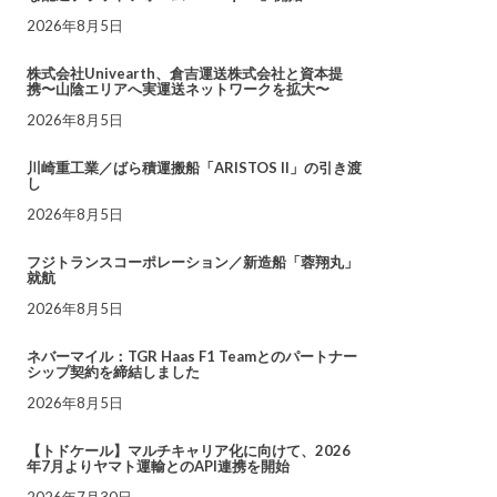
2026年8月5日
株式会社Univearth、倉吉運送株式会社と資本提
携〜山陰エリアへ実運送ネットワークを拡大〜
2026年8月5日
川崎重工業／ばら積運搬船「ARISTOS II」の引き渡
し
2026年8月5日
フジトランスコーポレーション／新造船「蓉翔丸」
就航
2026年8月5日
ネバーマイル：TGR Haas F1 Teamとのパートナー
シップ契約を締結しました
2026年8月5日
【トドケール】マルチキャリア化に向けて、2026
年7月よりヤマト運輸とのAPI連携を開始
2026年7月30日