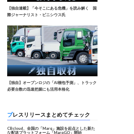
【独自連載】「今そこにある危機」を読み解く 国
際ジャーナリスト・ビニシウス氏
【独自】オープンロジの「AI梱包予測」、トラック
必要台数の迅速把握にも活用本格化
プレスリリースまとめてチェック
CBcloud、全国の「Marq」施設を起点とした新た
な配送プラットフォーム「MarqGO」開始