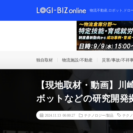
物流不動産,ロボット,ドロ
独自取材
物流施設/不動産
災害/事故/不祥
【現地取材・動画】川
ボットなどの研究開発
2024.11.13 06:00:27
テクノロジー/製品
テクノ