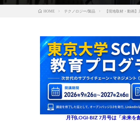
テクノロジー/製品
【現地取材・動画】
HOME
月刊LOGI-BIZ 7月号は「未