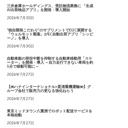
三井倉庫ホールディングス、受託物流業務に 「生成
AI出荷検品アプリ」を開発・導入開始
2026年7月30日
“独自開発こだわり”のサプリメントでD2C展開する
「ウェルモット製薬」がEC自動出荷アプリ「シッピ
ーノ」を導入
2026年7月30日
自動車船の荷役中断を抑制する自動車移動用「スケ
ーター」を開発・導入 ～自力走行できない車両を約
5分で移動可能に～
2026年7月27日
【㈱ハナインターナショナル×星清重機運輸㈱】グ
ループ会社で販売力の更なる強化ねらう
2026年7月27日
東京ミッドタウン八重洲でロボット配送サービスを
本格始動
2026年7月27日