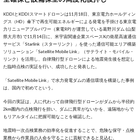
KDDIとKDDIスマートドローンは11月18日、東京電力ホールディン
グス（HD）傘下で再生可能エネルギーによる発電を手掛ける東京電
力リニューアブルパワー（東電RP) が運営している葛野川ダム (山梨
県大月市) で11月14日に、米宇宙関連企業スペースXの衛星高速通信
サービス「Starlink（スターリンク）」を使った通信可能エリア構築
ソリューション「Satellite Mobile Link」（サテライト・モバイル・
リンク）を活用し、自律飛行型ドローンによる地震発生後を想定し
た臨時点検の実証を行い、成功したと発表した。
「Satellite Mobile Link」で水力発電ダムの通信環境を構築した事例
は、国内で初めてという。
今回の実証は、人に代わって自律飛行型ドローンがダムから半径約
2km圏内の点検飛行を担い、ダムに異常がないかを、遠隔地からで
もリアルタイムに把握可能なことを確認した。
地震時一次点検業務の効率化を促進することで、危険な保守・点検
業務から作業員の人命を守ることに貢献できると見込む。