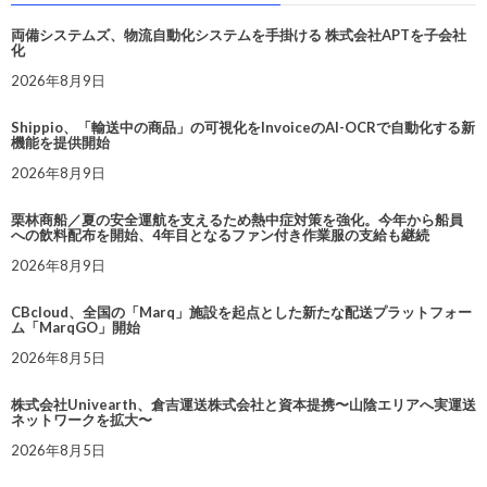
両備システムズ、物流自動化システムを手掛ける 株式会社APTを子会社
化
2026年8月9日
Shippio、「輸送中の商品」の可視化をInvoiceのAI-OCRで自動化する新
機能を提供開始
2026年8月9日
栗林商船／夏の安全運航を支えるため熱中症対策を強化。今年から船員
への飲料配布を開始、4年目となるファン付き作業服の支給も継続
2026年8月9日
CBcloud、全国の「Marq」施設を起点とした新たな配送プラットフォー
ム「MarqGO」開始
2026年8月5日
株式会社Univearth、倉吉運送株式会社と資本提携〜山陰エリアへ実運送
ネットワークを拡大〜
2026年8月5日