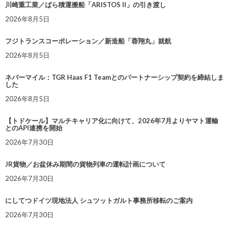
川崎重工業／ばら積運搬船「ARISTOS II」の引き渡し
2026年8月5日
フジトランスコーポレーション／新造船「蓉翔丸」就航
2026年8月5日
ネバーマイル：TGR Haas F1 Teamとのパートナーシップ契約を締結しま
した
2026年8月5日
【トドケール】マルチキャリア化に向けて、2026年7月よりヤマト運輸
とのAPI連携を開始
2026年7月30日
JR貨物／お盆休み期間の貨物列車の運転計画について
2026年7月30日
にしてつドイツ現地法人 シュツットガルト事務所移転のご案内
2026年7月30日