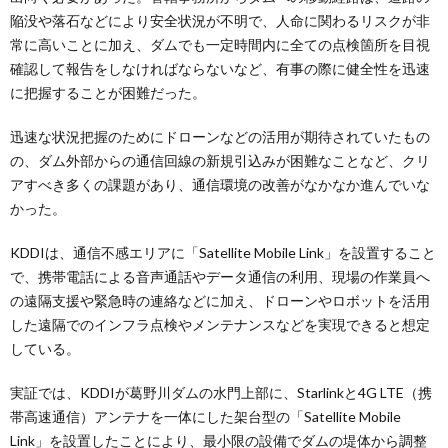
陥没や落石などにより安全状況が不明で、人命に関わるリスクが非
常に高いことに加え、ダムでも一定時間内に全ての点検箇所を目視
確認して報告をしなければならないなど、有事の際に健全性を迅速
に把握することが困難だった。
迅速な状況把握のためにドローンなどの活用が期待されていたもの
の、ダム外部からの通信回線の新規引込みが困難なことなど、クリ
アすべき多くの課題があり、通信環境の改善がなかなか進んでいな
かった。
KDDIは、通信不感エリアに「Satellite Mobile Link」を設置すること
で、携帯電話による音声通話やデータ通信の利用、現場の作業員へ
の遠隔支援や緊急時の連絡などに加え、ドローンやロボットを活用
した遠隔でのインフラ点検やメンテナンスなどを実現できると想定
している。
実証では、KDDIが葛野川ダムの水門上部に、Starlinkと4G LTE（携
帯高速通信）アンテナを一体にした架台型の「Satellite Mobile
Link」を設置したことにより、最小限の設備でダムの堤体から調整