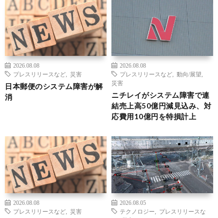
2026.08.08
2026.08.08
プレスリリースなど
,
災害
プレスリリースなど
,
動向/展望
,
災害
日本郵便のシステム障害が解
ニチレイがシステム障害で連
消
結売上高50億円減見込み、対
応費用10億円を特損計上
2026.08.08
2026.08.05
プレスリリースなど
,
災害
テクノロジー
,
プレスリリースな