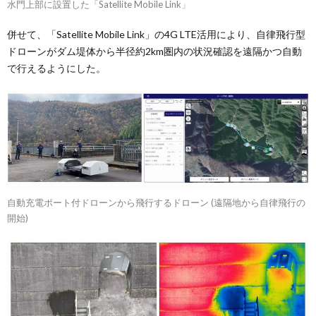
水門上部に設置した「Satellite Mobile Link」
併せて、「Satellite Mobile Link」の4G LTE活用により、自律飛行型
ドローンがダム堤体から半径約2km圏内の状況確認を遠隔かつ自動
で行えるようにした。
自動充電ポート付ドローンから飛行するドローン (遠隔地から自律飛行の
開始)