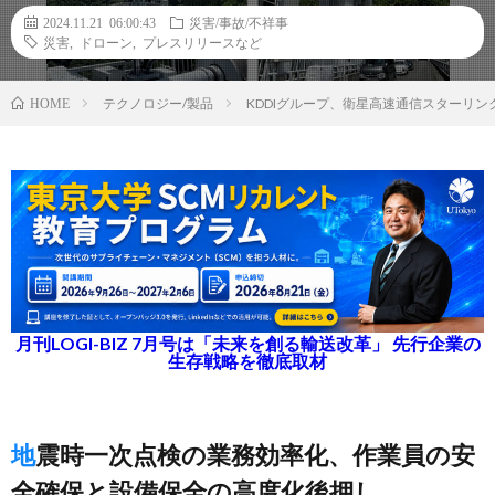
2024.11.21 06:00:43
災害/事故/不祥事
災害
,
ドローン
,
プレスリリースなど
テクノロジー/製品
KDDIグループ、衛星高速通信スターリ
HOME
月刊LOGI-BIZ 7月号は「未来を創る輸送改革」 先行企業の
生存戦略を徹底取材
地震時一次点検の業務効率化、作業員の安
全確保と設備保全の高度化後押し