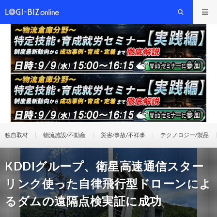
独自取材
物流施設/不動産
災害/事故/不祥事
テクノロジー/製品
KDDIグループ、衛星高速通信スター
リンク使った自律飛行型ドローンによ
るダムの遠隔点検実証に成功