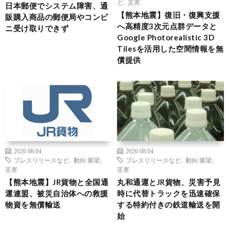
ど
,
災害
日本郵便でシステム障害、通
【熊本地震】復旧・復興支援
販購入商品の郵便局やコンビ
へ高精度3次元点群データと
ニ受け取りできず
Google Photorealistic 3D
Tilesを活用した空間情報を無
償提供
2026.08.04
2026.08.04
プレスリリースなど
,
動向/展望
,
プレスリリースなど
,
動向/展望
,
災害
災害
【熊本地震】JR貨物と全国通
丸和通運とJR貨物、災害予見
運連盟、被災自治体への救援
時に代替トラックを迅速確保
物資を無償輸送
する特約付きの鉄道輸送を開
始