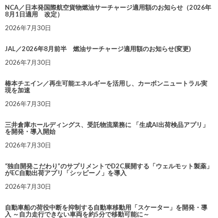
NCA／日本発国際航空貨物燃油サーチャージ適用額のお知らせ（2026年
8月1日適用 改定）
2026年7月30日
JAL／2026年8月前半 燃油サーチャージ適用額のお知らせ(変更)
2026年7月30日
椿本チエイン／再生可能エネルギーを活用し、カーボンニュートラル実
現を加速
2026年7月30日
三井倉庫ホールディングス、受託物流業務に 「生成AI出荷検品アプリ」
を開発・導入開始
2026年7月30日
“独自開発こだわり”のサプリメントでD2C展開する「ウェルモット製薬」
がEC自動出荷アプリ「シッピーノ」を導入
2026年7月30日
自動車船の荷役中断を抑制する自動車移動用「スケーター」を開発・導
入 ～自力走行できない車両を約5分で移動可能に～