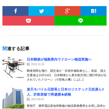
関連する記事
日本郵便が福島県内でドローン物流実施へ
2018.10.26
郵便局間を飛行、国交省が「目視外補助者なし」承認 国土
交通省は10月26日、日本郵便から東京航空局に飛行申請が出
されていたドローン（小型無人機）によ[…]
楽天モバイル元部長と日本ロジステック元役員ら3
人、詐欺容疑で再逮捕★続報
2023.04.05
警視庁、携帯電話基地局整備の物流業務費用を水増し請求か