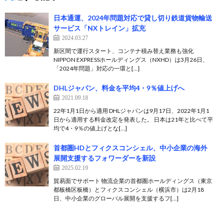
日本通運、2024年問題対応で貸し切り鉄道貨物輸送
サービス「NXトレイン」拡充
2024.03.27
新区間で運行スタート、コンテナ積み替え業務も強化
NIPPON EXPRESSホールディングス（NXHD）は3月26日、
「2024年問題」対応の一環と[…]
DHLジャパン、料金を平均4・9％値上げへ
2021.09.18
22年1月1日から適用 DHLジャパンは9月17日、2022年1月1
日から適用する料金改定を発表した。 日本は21年と比べて平
均で4・9％の値上げとな[…]
首都圏HDとフィクスコンシェル、中小企業の海外
展開支援するフォワーダーを新設
2025.02.19
貿易面でサポート 物流企業の首都圏ホールディングス（東京
都板橋区板橋）とフィクスコンシェル（横浜市）は2月18
日、中小企業のグローバル展開を支援するフ[…]