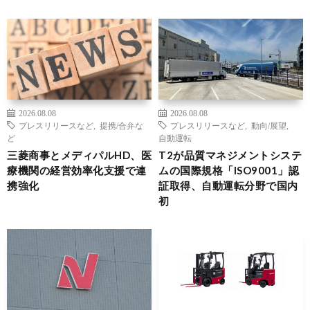
2026.08.08
2026.08.08
プレスリリースなど
,
提携/合弁な
プレスリリースなど
,
動向/展望
,
ど
自動運転
三菱商事とメディパルHD、医
T2が品質マネジメントシステ
療機関の経営効率化支援で連
ムの国際規格「ISO9001」認
携強化
証取得、自動運転分野で国内
初