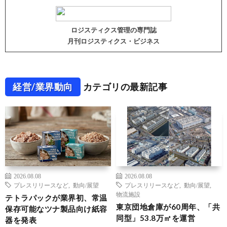
ロジスティクス管理の専門誌
月刊ロジスティクス・ビジネス
経営/業界動向
カテゴリの最新記事
2026.08.08
2026.08.08
プレスリリースなど
,
動向/展望
プレスリリースなど
,
動向/展望
,
物流施設
テトラパックが業界初、常温
東京団地倉庫が60周年、「共
保存可能なツナ製品向け紙容
同型」53.8万㎡を運営
器を発表