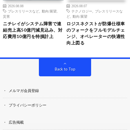
2026.08.08
2026.08.07
プレスリリースなど
,
動向/展望
,
テクノロジー
,
プレスリリースな
災害
ど
,
動向/展望
ニチレイがシステム障害で連
ロジスネクストが防爆仕様車
結売上高50億円減見込み、対
のフォークをフルモデルチェ
応費用10億円を特損計上
ンジ、オペレーターの快適性
向上図る
Back to Top
メルマガ会員登録
プライバシーポリシー
広告掲載