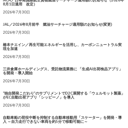
NCA／日本発国際航空貨物燃油サーチャージ適用額のお知らせ（2026年
8月1日適用 改定）
2026年7月30日
JAL／2026年8月前半 燃油サーチャージ適用額のお知らせ(変更)
2026年7月30日
椿本チエイン／再生可能エネルギーを活用し、カーボンニュートラル実
現を加速
2026年7月30日
三井倉庫ホールディングス、受託物流業務に 「生成AI出荷検品アプリ」
を開発・導入開始
2026年7月30日
“独自開発こだわり”のサプリメントでD2C展開する「ウェルモット製薬」
がEC自動出荷アプリ「シッピーノ」を導入
2026年7月30日
自動車船の荷役中断を抑制する自動車移動用「スケーター」を開発・導
入 ～自力走行できない車両を約5分で移動可能に～