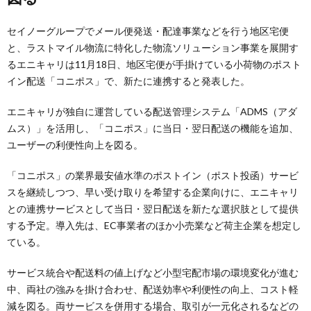
セイノーグループでメール便発送・配達事業などを行う地区宅便
と、ラストマイル物流に特化した物流ソリューション事業を展開す
るエニキャリは11月18日、地区宅便が手掛けている小荷物のポスト
イン配送「コニポス」で、新たに連携すると発表した。
エニキャリが独自に運営している配送管理システム「ADMS（アダ
ムス）」を活用し、「コニポス」に当日・翌日配送の機能を追加、
ユーザーの利便性向上を図る。
「コニポス」の業界最安値水準のポストイン（ポスト投函）サービ
スを継続しつつ、早い受け取りを希望する企業向けに、エニキャリ
との連携サービスとして当日・翌日配送を新たな選択肢として提供
する予定。導入先は、EC事業者のほか小売業など荷主企業を想定し
ている。
サービス統合や配送料の値上げなど小型宅配市場の環境変化が進む
中、両社の強みを掛け合わせ、配送効率や利便性の向上、コスト軽
減を図る。両サービスを併用する場合、取引が一元化されるなどの