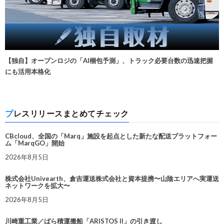
【独自】オープンロジの「AI梱包予測」、トラック必要台数の迅速把握
にも活用本格化
プレスリリースまとめてチェック
CBcloud、全国の「Marq」施設を起点とした新たな配送プラットフォー
ム「MarqGO」開始
2026年8月5日
株式会社Univearth、倉吉運送株式会社と資本提携〜山陰エリアへ実運送
ネットワークを拡大〜
2026年8月5日
川崎重工業／ばら積運搬船「ARISTOS II」の引き渡し