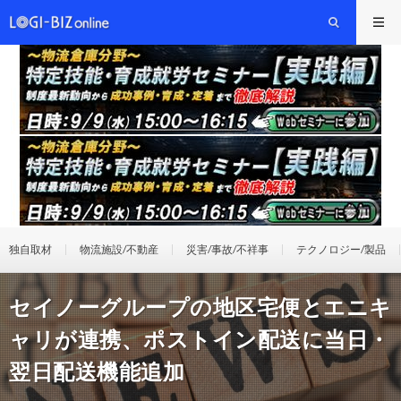
独自取材
物流施設/不動産
災害/事故/不祥事
テクノロジー/製品
セイノーグループの地区宅便とエニキ
ャリが連携、ポストイン配送に当日・
翌日配送機能追加