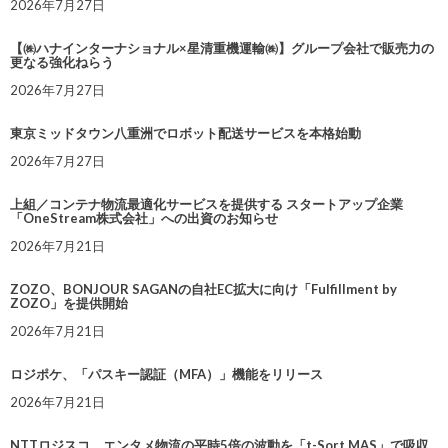
2026年7月27日
【㈱ハナインターナショナル×星清重機運輸㈱】グループ会社で販売力の
更なる強化ねらう
2026年7月27日
東京ミッドタウン八重洲でロボット配送サービスを本格始動
2026年7月27日
上組／コンテナ物流最適化サービスを提供する スタートアップ企業
「OneStream株式会社」への出資のお知らせ
2026年7月21日
ZOZO、BONJOUR SAGANの自社EC拡大に向け「Fulfillment by
ZOZO」を提供開始
2026年7月21日
ロジポケ、「パスキー認証（MFA）」機能をリリース
2026年7月21日
NTTロジスコ、エンタメ物流の平時5倍の波動を「t-Sort MAS」で吸収