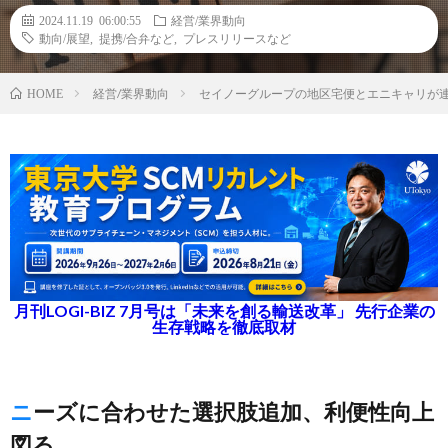
2024.11.19 06:00:55
経営/業界動向
動向/展望
,
提携/合弁など
,
プレスリリースなど
経営/業界動向
セイノーグループの地区宅便とエニキャリが
HOME
月刊LOGI-BIZ 7月号は「未来を創る輸送改革」 先行企業の
生存戦略を徹底取材
ニーズに合わせた選択肢追加、利便性向上
図る