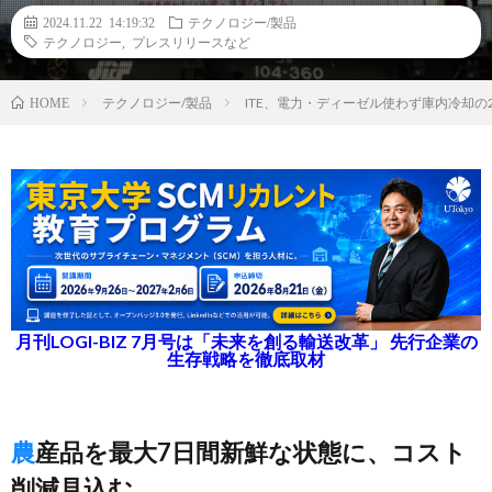
2024.11.22 14:19:32
テクノロジー/製品
テクノロジー
,
プレスリリースなど
テクノロジー/製品
ITE、電力・ディーゼル使わず庫内冷却の
HOME
月刊LOGI-BIZ 7月号は「未来を創る輸送改革」 先行企業の
生存戦略を徹底取材
農産品を最大7日間新鮮な状態に、コスト
削減見込む