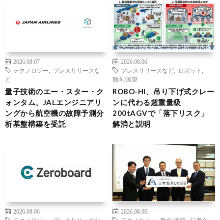
2026.08.07
2026.08.06
テクノロジー
,
プレスリリースな
プレスリリースなど
,
ロボット
,
ど
動向/展望
量子技術のエー・スター・ク
ROBO-HI、吊り下げ式クレー
ォンタム、JALエンジニアリ
ンに代わる超重量級
ングから航空機の故障予測分
200tAGVで「落下リスク」
析基盤構築を受託
解消と説明
2026.08.06
2026.08.06
テクノロジー
,
プレスリリースな
テクノロジー
,
動向/展望
,
記者会