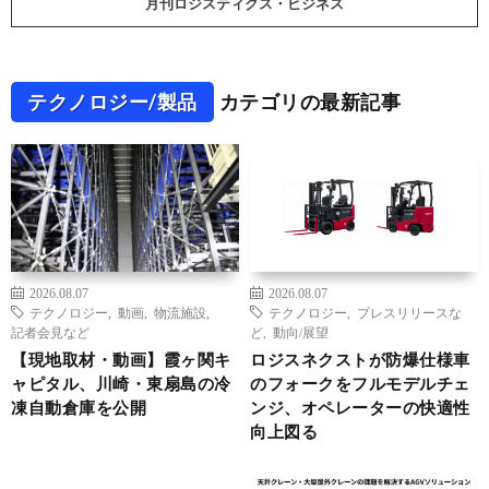
月刊ロジスティクス・ビジネス
テクノロジー/製品
カテゴリの最新記事
2026.08.07
2026.08.07
テクノロジー
,
動画
,
物流施設
,
テクノロジー
,
プレスリリースな
記者会見など
ど
,
動向/展望
【現地取材・動画】霞ヶ関キ
ロジスネクストが防爆仕様車
ャピタル、川崎・東扇島の冷
のフォークをフルモデルチェ
凍自動倉庫を公開
ンジ、オペレーターの快適性
向上図る