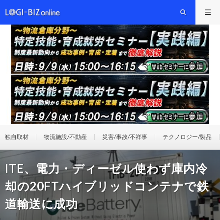
独自取材
物流施設/不動産
災害/事故/不祥事
テクノロジー/製品
ITE、電力・ディーゼル使わず庫内冷
却の20FTハイブリッドコンテナで鉄
道輸送に成功