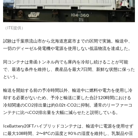
（ITE提供）
試験は千葉県流山市から北海道恵庭市までの区間で実施。輸送中、
一切のディーゼル発電機や電源を使用しない低温物流を達成した。
同コンテナは青函トンネル内でも庫内を冷却し続けることが可能
で、最適な条件を維持し、農産品を最大7日間、新鮮な状態に保った
という。
輸送を開始する前の予冷時間以外、輸送中に燃料や電力を使用し冷
却する必要がないため、予冷と輸送に要した合計120時間における
冷却関連のCO2排出量は約0.02t-CO2に抑制。通常のリーファーコ
ンテナに比べCO2排出量を大幅に減らせたと説明している。
IceBattery20FTハイブリッドコンテナは、輸送中に電源を使用せず
に最大108時間、2〜8°Cの温度と90％の湿度を維持し、乳製品や豆