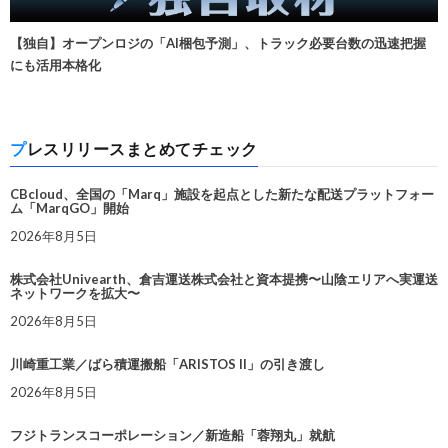
【独自】オープンロジの「AI梱包予測」、トラック必要台数の迅速把握
にも活用本格化
プレスリリースまとめてチェック
CBcloud、全国の「Marq」施設を起点とした新たな配送プラットフォー
ム「MarqGO」開始
2026年8月5日
株式会社Univearth、倉吉運送株式会社と資本提携〜山陰エリアへ実運送
ネットワークを拡大〜
2026年8月5日
川崎重工業／ばら積運搬船「ARISTOS II」の引き渡し
2026年8月5日
フジトランスコーポレーション／新造船「蓉翔丸」就航