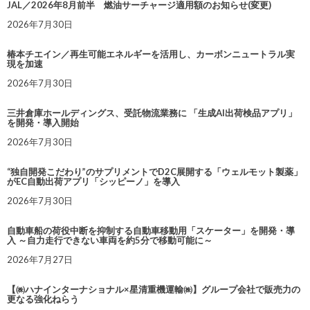
JAL／2026年8月前半 燃油サーチャージ適用額のお知らせ(変更)
2026年7月30日
椿本チエイン／再生可能エネルギーを活用し、カーボンニュートラル実
現を加速
2026年7月30日
三井倉庫ホールディングス、受託物流業務に 「生成AI出荷検品アプリ」
を開発・導入開始
2026年7月30日
“独自開発こだわり”のサプリメントでD2C展開する「ウェルモット製薬」
がEC自動出荷アプリ「シッピーノ」を導入
2026年7月30日
自動車船の荷役中断を抑制する自動車移動用「スケーター」を開発・導
入 ～自力走行できない車両を約5分で移動可能に～
2026年7月27日
【㈱ハナインターナショナル×星清重機運輸㈱】グループ会社で販売力の
更なる強化ねらう