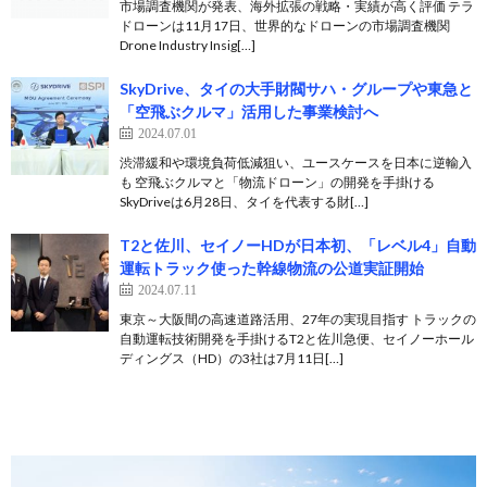
市場調査機関が発表、海外拡張の戦略・実績が高く評価 テラ
ドローンは11月17日、世界的なドローンの市場調査機関
Drone Industry Insig[…]
SkyDrive、タイの大手財閥サハ・グループや東急と
「空飛ぶクルマ」活用した事業検討へ
2024.07.01
渋滞緩和や環境負荷低減狙い、ユースケースを日本に逆輸入
も 空飛ぶクルマと「物流ドローン」の開発を手掛ける
SkyDriveは6月28日、タイを代表する財[…]
T2と佐川、セイノーHDが日本初、「レベル4」自動
運転トラック使った幹線物流の公道実証開始
2024.07.11
東京～大阪間の高速道路活用、27年の実現目指す トラックの
自動運転技術開発を手掛けるT2と佐川急便、セイノーホール
ディングス（HD）の3社は7月11日[…]