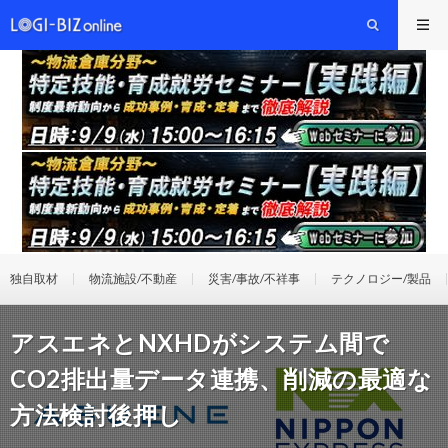
独自取材
物流施設/不動産
災害/事故/不祥事
テクノロジー/製品
アスエネとNXHDがシステム間で
CO2排出量データ連携、削減の最適な
方法検討後押し