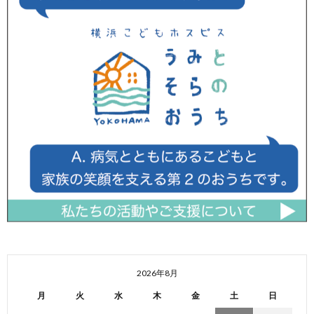
2026年8月
月
火
水
木
金
土
日