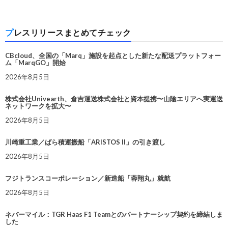
プレスリリースまとめてチェック
CBcloud、全国の「Marq」施設を起点とした新たな配送プラットフォー
ム「MarqGO」開始
2026年8月5日
株式会社Univearth、倉吉運送株式会社と資本提携〜山陰エリアへ実運送
ネットワークを拡大〜
2026年8月5日
川崎重工業／ばら積運搬船「ARISTOS II」の引き渡し
2026年8月5日
フジトランスコーポレーション／新造船「蓉翔丸」就航
2026年8月5日
ネバーマイル：TGR Haas F1 Teamとのパートナーシップ契約を締結しま
した