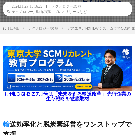
2024.11.25 16:56:22
テクノロジー/製品
テクノロジー
,
動向/展望
,
プレスリリースなど
テクノロジー/製品
アスエネとNXHDがシステム間でCO2
HOME
月刊LOGI-BIZ 7月号は「未来を創る輸送改革」 先行企業の
生存戦略を徹底取材
輸送効率化と脱炭素経営をワンストップで
支援