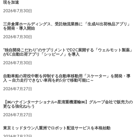
現を加速
2026年7月30日
三井倉庫ホールディングス、受託物流業務に 「生成AI出荷検品アプリ」
を開発・導入開始
2026年7月30日
“独自開発こだわり”のサプリメントでD2C展開する「ウェルモット製薬」
がEC自動出荷アプリ「シッピーノ」を導入
2026年7月30日
自動車船の荷役中断を抑制する自動車移動用「スケーター」を開発・導
入 ～自力走行できない車両を約5分で移動可能に～
2026年7月27日
【㈱ハナインターナショナル×星清重機運輸㈱】グループ会社で販売力の
更なる強化ねらう
2026年7月27日
東京ミッドタウン八重洲でロボット配送サービスを本格始動
2026年7月27日