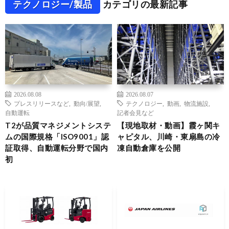
テクノロジー/製品
カテゴリの最新記事
2026.08.08
2026.08.07
プレスリリースなど
,
動向/展望
,
テクノロジー
,
動画
,
物流施設
,
自動運転
記者会見など
T2が品質マネジメントシステ
【現地取材・動画】霞ヶ関キ
ムの国際規格「ISO9001」認
ャピタル、川崎・東扇島の冷
証取得、自動運転分野で国内
凍自動倉庫を公開
初