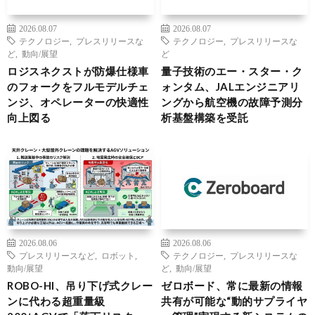
2026.08.07
2026.08.07
テクノロジー
,
プレスリリースな
テクノロジー
,
プレスリリースな
ど
,
動向/展望
ど
ロジスネクストが防爆仕様車
量子技術のエー・スター・ク
のフォークをフルモデルチェ
ォンタム、JALエンジニアリ
ンジ、オペレーターの快適性
ングから航空機の故障予測分
向上図る
析基盤構築を受託
2026.08.06
2026.08.06
プレスリリースなど
,
ロボット
,
テクノロジー
,
プレスリリースな
動向/展望
ど
,
動向/展望
ROBO-HI、吊り下げ式クレー
ゼロボード、常に最新の情報
ンに代わる超重量級
共有が可能な“動的サプライヤ