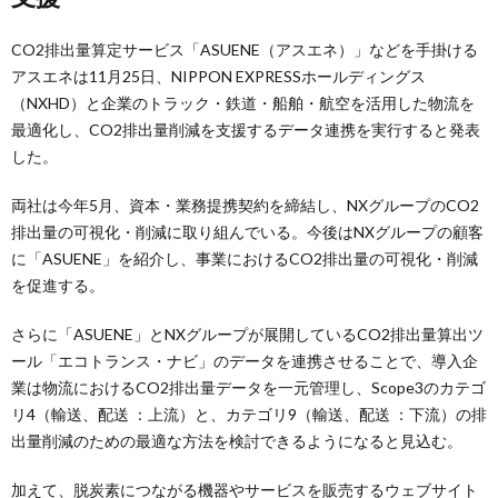
CO2排出量算定サービス「ASUENE（アスエネ）」などを手掛ける
アスエネは11月25日、NIPPON EXPRESSホールディングス
（NXHD）と企業のトラック・鉄道・船舶・航空を活用した物流を
最適化し、CO2排出量削減を支援するデータ連携を実行すると発表
した。
両社は今年5月、資本・業務提携契約を締結し、NXグループのCO2
排出量の可視化・削減に取り組んでいる。今後はNXグループの顧客
に「ASUENE」を紹介し、事業におけるCO2排出量の可視化・削減
を促進する。
さらに「ASUENE」とNXグループが展開しているCO2排出量算出ツ
ール「エコトランス・ナビ」のデータを連携させることで、導入企
業は物流におけるCO2排出量データを一元管理し、Scope3のカテゴ
リ4（輸送、配送 ：上流）と、カテゴリ9（輸送、配送 ：下流）の排
出量削減のための最適な方法を検討できるようになると見込む。
加えて、脱炭素につながる機器やサービスを販売するウェブサイト