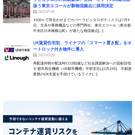
扱う東京エコールが新物流拠点に採用決定
2025.07.09
1500㎡で荷合わせまでカバー ラピュタロボティクスは7月9
日、文具や事務機器などの専門商社、東京エコール（東京都
中央区日本橋横山町）が新たな物流拠点[…]
UR賃貸住宅初、ライナフの「スマート置き配」をオ
ートロック付き物件に導入
2023.03.29
再配達抑制や配送時CO2削減など社会課題解決への貢献目指
す 都市再生機構（UR都市機構）中部支社は3月29日、不動産
業務のDX支援を手掛けているライナ[…]