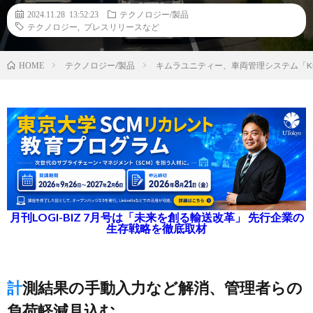
2024.11.28 13:52:23
テクノロジー/製品
テクノロジー
,
プレスリリースなど
テクノロジー/製品
キムラユニティー、車両管理システム「K
HOME
月刊LOGI-BIZ 7月号は「未来を創る輸送改革」 先行企業の
生存戦略を徹底取材
計測結果の手動入力など解消、管理者らの
負荷軽減見込む