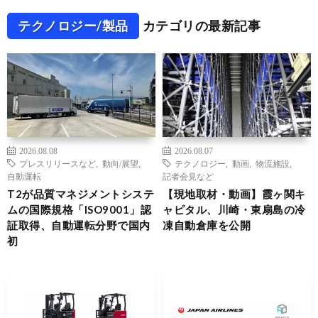
テクノロジー/製品
カテゴリの最新記事
2026.08.08
2026.08.07
プレスリリースなど
,
動向/展望
,
テクノロジー
,
動画
,
物流施設
,
自動運転
記者会見など
T2が品質マネジメントシステ
【現地取材・動画】霞ヶ関キ
ムの国際規格「ISO9001」認
ャピタル、川崎・東扇島の冷
証取得、自動運転分野で国内
凍自動倉庫を公開
初