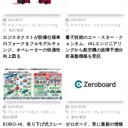
2026.08.07
2026.08.07
テクノロジー
,
プレスリリースな
テクノロジー
,
プレスリリースな
ど
,
動向/展望
ど
ロジスネクストが防爆仕様車
量子技術のエー・スター・ク
のフォークをフルモデルチェ
ォンタム、JALエンジニアリ
ンジ、オペレーターの快適性
ングから航空機の故障予測分
向上図る
析基盤構築を受託
2026.08.06
2026.08.06
プレスリリースなど
,
ロボット
,
テクノロジー
,
プレスリリースな
動向/展望
ど
,
動向/展望
ROBO-HI、吊り下げ式クレー
ゼロボード、常に最新の情報