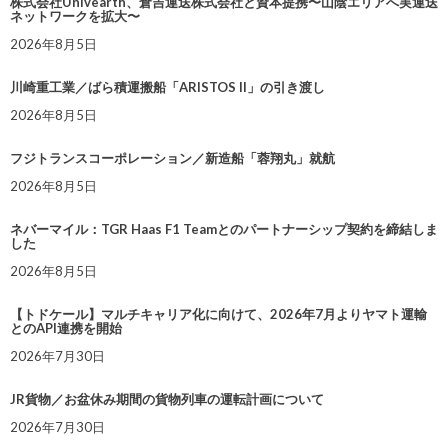
株式会社Univearth、倉吉運送株式会社と資本提携〜山陰エリアへ実運送
ネットワークを拡大〜
2026年8月5日
川崎重工業／ばら積運搬船「ARISTOS II」の引き渡し
2026年8月5日
フジトランスコーポレーション／新造船「蓉翔丸」就航
2026年8月5日
ネバーマイル：TGR Haas F1 Teamとのパートナーシップ契約を締結しま
した
2026年8月5日
【トドケール】マルチキャリア化に向けて、2026年7月よりヤマト運輸
とのAPI連携を開始
2026年7月30日
JR貨物／お盆休み期間の貨物列車の運転計画について
2026年7月30日