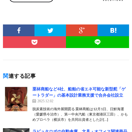
関連する記事
栗林商船など4社、船舶の省エネ可能な新型舵「ゲ
ートラダー」の基本設計業務支援で合弁会社設立
2025.12.02
脱炭素技術の海外展開図る 栗林商船は12月1日、日鮮海運
（愛媛県今治市）、第一中央汽船（東京都港区三田）、かも
めプロペラ（横浜市）を共同出資者とした計[…]
ラピュタロボの自動倉庫、文具・オフィス関連商品