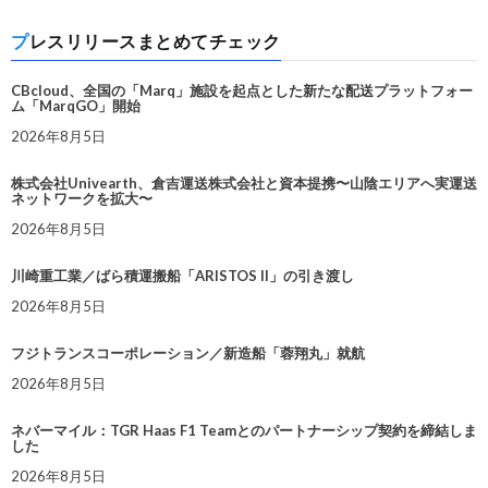
プレスリリースまとめてチェック
CBcloud、全国の「Marq」施設を起点とした新たな配送プラットフォー
ム「MarqGO」開始
2026年8月5日
株式会社Univearth、倉吉運送株式会社と資本提携〜山陰エリアへ実運送
ネットワークを拡大〜
2026年8月5日
川崎重工業／ばら積運搬船「ARISTOS II」の引き渡し
2026年8月5日
フジトランスコーポレーション／新造船「蓉翔丸」就航
2026年8月5日
ネバーマイル：TGR Haas F1 Teamとのパートナーシップ契約を締結しま
した
2026年8月5日