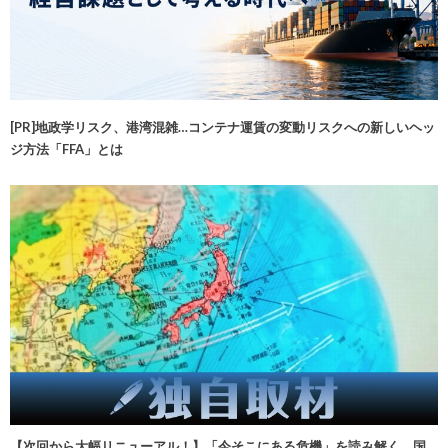
[PR]地政学リスク、港湾混雑…コンテナ運賃の変動リスクへの新しいヘッ
ジ方法「FFA」とは
【次回から大幅リニューアル！】「今そこにある危機」を読み解く 国