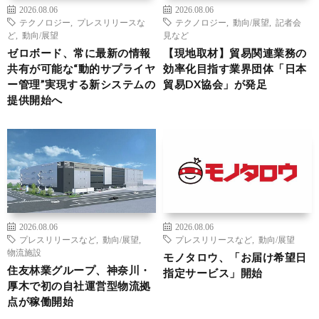
2026.08.06
2026.08.06
テクノロジー
,
プレスリリースな
テクノロジー
,
動向/展望
,
記者会
ど
,
動向/展望
見など
ゼロボード、常に最新の情報
【現地取材】貿易関連業務の
共有が可能な“動的サプライヤ
効率化目指す業界団体「日本
ー管理”実現する新システムの
貿易DX協会」が発足
提供開始へ
2026.08.06
2026.08.06
プレスリリースなど
,
動向/展望
,
プレスリリースなど
,
動向/展望
物流施設
モノタロウ、「お届け希望日
住友林業グループ、神奈川・
指定サービス」開始
厚木で初の自社運営型物流拠
点が稼働開始