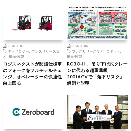
2026.08.07
2026.08.06
テクノロジー
,
プレスリリースな
プレスリリースなど
,
ロボット
,
ど
,
動向/展望
動向/展望
ロジスネクストが防爆仕様車
ROBO-HI、吊り下げ式クレー
のフォークをフルモデルチェ
ンに代わる超重量級
ンジ、オペレーターの快適性
200tAGVで「落下リスク」
向上図る
解消と説明