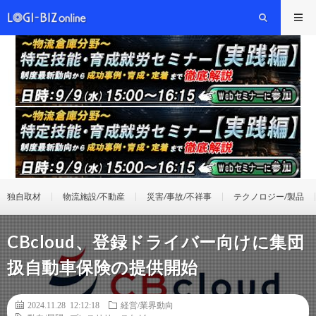
独自取材
物流施設/不動産
災害/事故/不祥事
テクノロジー/製品
CBcloud、登録ドライバー向けに集団
扱自動車保険の提供開始
2024.11.28 12:12:18
経営/業界動向