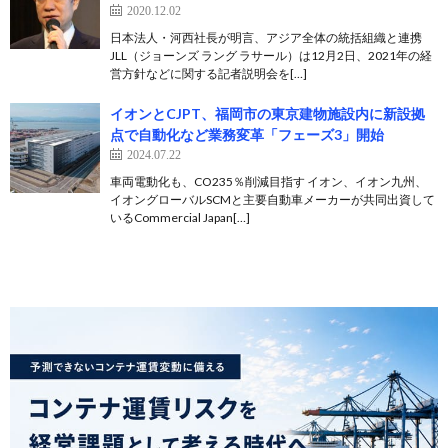
2020.12.02
日本法人・河西社長が明言、アジア全体の統括組織と連携
JLL（ジョーンズ ラング ラサール）は12月2日、2021年の経
営方針などに関する記者説明会を[…]
イオンとCJPT、福岡市の東京建物施設内に新設拠
点で自動化など業務変革「フェーズ3」開始
2024.07.22
車両電動化も、CO235％削減目指す イオン、イオン九州、
イオングローバルSCMと主要自動車メーカーが共同出資して
いるCommercial Japan[…]