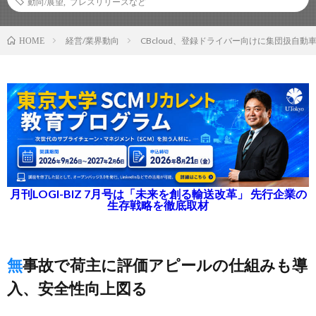
動向/展望
,
プレスリリースなど
経営/業界動向
CBcloud、登録ドライバー向けに集団扱自動
HOME
月刊LOGI-BIZ 7月号は「未来を創る輸送改革」 先行企業の
生存戦略を徹底取材
無事故で荷主に評価アピールの仕組みも導
入、安全性向上図る