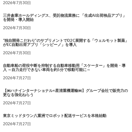
2026年7月30日
三井倉庫ホールディングス、受託物流業務に 「生成AI出荷検品アプリ」
を開発・導入開始
2026年7月30日
“独自開発こだわり”のサプリメントでD2C展開する「ウェルモット製薬」
がEC自動出荷アプリ「シッピーノ」を導入
2026年7月30日
自動車船の荷役中断を抑制する自動車移動用「スケーター」を開発・導
入 ～自力走行できない車両を約5分で移動可能に～
2026年7月27日
【㈱ハナインターナショナル×星清重機運輸㈱】グループ会社で販売力の
更なる強化ねらう
2026年7月27日
東京ミッドタウン八重洲でロボット配送サービスを本格始動
2026年7月27日