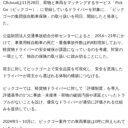
CBcloudは11月28日、荷物と車両をマッチングするサービス「Pick
Go（ピックゴー）」に登録しているドライバーを対象に、「ピック
ゴーの集団扱自動車保険」の取り扱いを同日、開始したと発表し
た。
公益財団法人交通事故総合分析センターによると、2016～21年にか
けて、事業用軽自動車の死亡・重傷事故件数は約8割増加しており、
軽貨物ドライバーの安全確保が課題になっているのを考慮。対策の
一環として、独自の保険の取り扱いに踏み切ることにした。
荷主に対してピックゴー上で安全品質を可視化し、安全を意識した
ドライバーが荷主から選ばれる体制の構築につなげる。
ピックゴーでは、軽貨物ドライバーに対して「評価制度」を導入。
評価基準の1つに事故・未接車・荷物の破損汚損や遅延といったトラ
ブルがないことを設け、優良なドライバーが適切に評価される仕組
みを提供している。
2024年5～10月に、ピックゴー案件での車両事故は0件に抑えられて