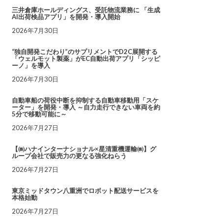
三井倉庫ホールディングス、受託物流業務に 「生成
AI出荷検品アプリ」を開発・導入開始
2026年7月30日
“独自開発こだわり”のサプリメントでD2C展開する
「ウェルモット製薬」がEC自動出荷アプリ「シッピ
ーノ」を導入
2026年7月30日
自動車船の荷役中断を抑制する自動車移動用「スケ
ーター」を開発・導入 ～自力走行できない車両を約
5分で移動可能に～
2026年7月27日
【㈱ハナインターナショナル×星清重機運輸㈱】グ
ループ会社で販売力の更なる強化ねらう
2026年7月27日
東京ミッドタウン八重洲でロボット配送サービスを
本格始動
2026年7月27日