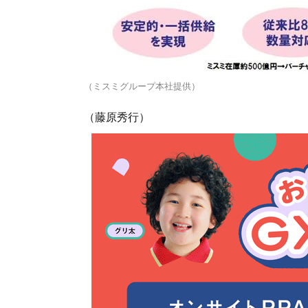
（ミスミグループ本社提供）
（藤原秀行）