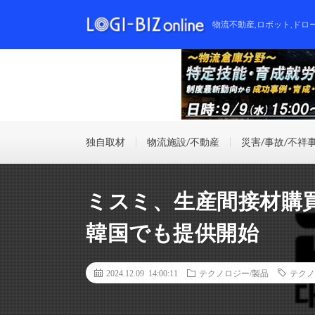
物流不動産,ロボット,ドロ
独自取材
物流施設/不動産
災害/事故/不祥
ミスミ、生産間接材購買
韓国でも提供開始
2024.12.09 14:00:11
テクノロジー/製品
テクノ