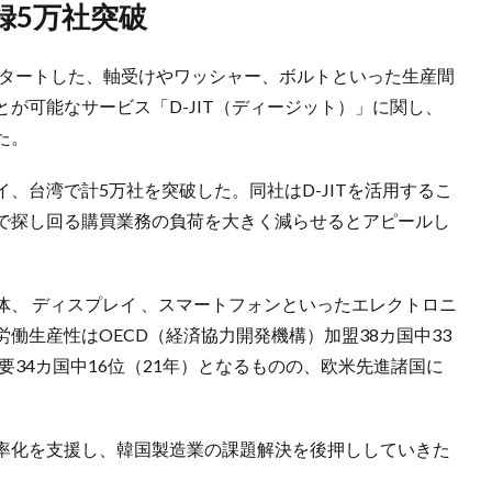
録5万社突破
スタートした、軸受けやワッシャー、ボルトといった生産間
が可能なサービス「D-JIT（ディージット）」に関し、
た。
、台湾で計5万社を突破した。同社はD-JITを活用するこ
で探し回る購買業務の負荷を大きく減らせるとアピールし
、 ディスプレイ 、スマートフォンといったエレクトロニ
働生産性はOECD（経済協力開発機構）加盟38カ国中33
要34カ国中16位（21年）となるものの、欧米先進諸国に
率化を支援し、韓国製造業の課題解決を後押ししていきた