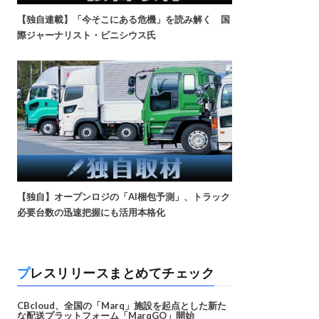
【独自連載】「今そこにある危機」を読み解く 国
際ジャーナリスト・ビニシウス氏
【独自】オープンロジの「AI梱包予測」、トラック
必要台数の迅速把握にも活用本格化
プレスリリースまとめてチェック
CBcloud、全国の「Marq」施設を起点とした新た
な配送プラットフォーム「MarqGO」開始