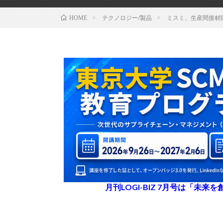
テクノロジー/製品
ミスミ、生産間接材購
HOME
月刊LOGI-BIZ 7月号は「未