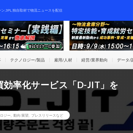
ーン,3PL,独自取材で物流ニュースを配信
事
テクノロジー/製品
雇用/人材
経営/業界動向
データ/
効率化サービス「D-JIT」を
ロジー
,
動向/展望
,
プレスリリースなど