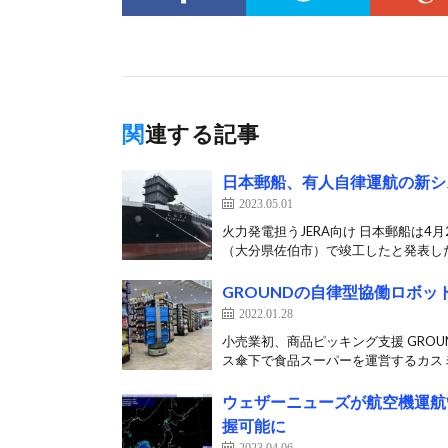
関連する記事
日本郵船、有人自律運航の新シ
2023.05.01
火力発電担うJERA向け 日本郵船は
（大分県佐伯市）で竣工したと発表した。
GROUNDの自律型協働ロボ
2022.01.28
小売業初、商品ピッキング支援 GRO
ス傘下で食品スーパーを運営するカスミが
ウェザーニューズが航空機運航
握可能に
2023.04.06