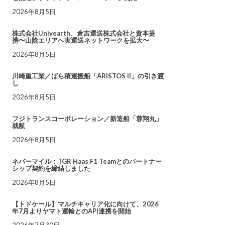
2026年8月5日
株式会社Univearth、倉吉運送株式会社と資本提
携〜山陰エリアへ実運送ネットワークを拡大〜
2026年8月5日
川崎重工業／ばら積運搬船「ARISTOS II」の引き渡
し
2026年8月5日
フジトランスコーポレーション／新造船「蓉翔丸」
就航
2026年8月5日
ネバーマイル：TGR Haas F1 Teamとのパートナー
シップ契約を締結しました
2026年8月5日
【トドケール】マルチキャリア化に向けて、2026
年7月よりヤマト運輸とのAPI連携を開始
2026年7月30日