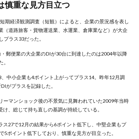
きは慎重な見方目立つ
企業短期経済観測調査（短観）によると、企業の景況感を表し
便業（道路旅客・貨物運送業、水運業、倉庫業など）が大企
しプラス33だった。
郵便業の大企業のDIが30台に到達したのは2004年以降
た。
8、中小企業も4ポイント上がってプラス14。昨年12月調
DIがプラスを記録した。
リーマンショック後の不景気に見舞われていた2009年当時
受け、総じて持ち直しの基調が持続している。
ス27で12月の結果から6ポイント低下し、中堅企業もプ
9で5ポイント低下しており、慎重な見方が目立った。