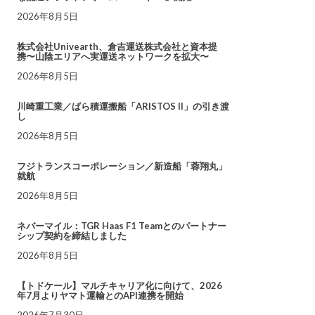
2026年8月5日
株式会社Univearth、倉吉運送株式会社と資本提
携〜山陰エリアへ実運送ネットワークを拡大〜
2026年8月5日
川崎重工業／ばら積運搬船「ARISTOS II」の引き渡
し
2026年8月5日
フジトランスコーポレーション／新造船「蓉翔丸」
就航
2026年8月5日
ネバーマイル：TGR Haas F1 Teamとのパートナー
シップ契約を締結しました
2026年8月5日
【トドケール】マルチキャリア化に向けて、2026
年7月よりヤマト運輸とのAPI連携を開始
2026年7月30日