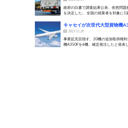
政府の白書で調査結果公表、依然問題残
を決定した。 全国の就業者を対象に1週
キャセイが次世代大型貨物機A35
2023.12.20
事業拡充目指す、20機の追加取得権利
機A350Fを6機、確定発注したと発表し