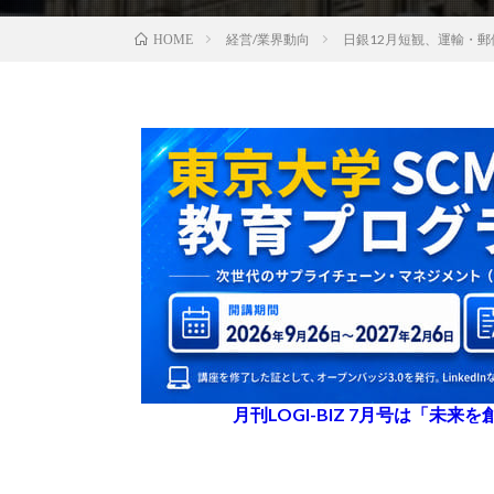
経営/業界動向
日銀12月短観、運輸・郵
HOME
月刊LOGI-BIZ 7月号は「未