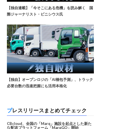
【独自連載】「今そこにある危機」を読み解く 国
際ジャーナリスト・ビニシウス氏
【独自】オープンロジの「AI梱包予測」、トラック
必要台数の迅速把握にも活用本格化
プレスリリースまとめてチェック
CBcloud、全国の「Marq」施設を起点とした新た
な配送プラットフォーム「MarqGO」開始