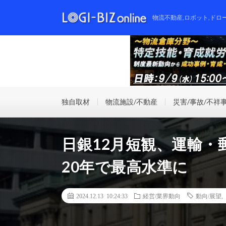
物流不動産,ロボット,ドロ
独自取材
物流施設/不動産
災害/事故/不祥
日銀12月短観、運輸
20年で最高水準に
2024.12.13 10:24:33
経営/業界動向
動向/展望
,