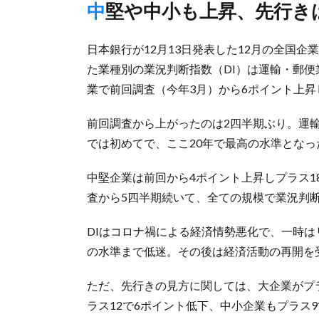
中堅や中小も上昇、先行
日本銀行が12月13日発表した12月の全国
た業種別の業況判断指数（DI）は運輸・郵
業で前回調査（今年3月）から6ポイント上昇
前回調査から上がったのは2四半期ぶり。運輸・
では初めてで、ここ20年で最高の水準となっ
中堅企業は前回から4ポイント上昇しプラス1
査から5四半期続いて、全ての規模で業況判断
DIはコロナ禍による経済情勢悪化で、一時は
の水準まで低迷。その後は経済活動の再開を
ただ、先行きの見方に関しては、大企業がプラ
ラス12で6ポイント低下、中小企業もプラス