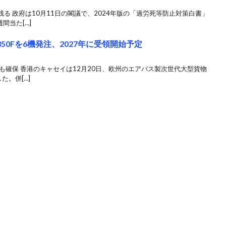
る 政府は10月11日の閣議で、2024年版の「過労死等防止対策白書」
間当た[…]
0Fを6機発注、2027年に受領開始予定
も確保 香港のキャセイは12月20日、欧州のエアバス製次世代大型貨物
た。併[…]