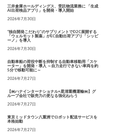
三井倉庫ホールディングス、受託物流業務に 「生成
AI出荷検品アプリ」を開発・導入開始
2026年7月30日
“独自開発こだわり”のサプリメントでD2C展開する
「ウェルモット製薬」がEC自動出荷アプリ「シッピ
ーノ」を導入
2026年7月30日
自動車船の荷役中断を抑制する自動車移動用「スケ
ーター」を開発・導入 ～自力走行できない車両を約
5分で移動可能に～
2026年7月27日
【㈱ハナインターナショナル×星清重機運輸㈱】グ
ループ会社で販売力の更なる強化ねらう
2026年7月27日
東京ミッドタウン八重洲でロボット配送サービスを
本格始動
2026年7月27日