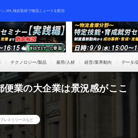
ーン,3PL,独自取材で物流ニュースを配信
事
テクノロジー/製品
雇用/人材
経営/業界動向
データ/
・郵便業の大企業は景況感がここ
プレスリリースなど