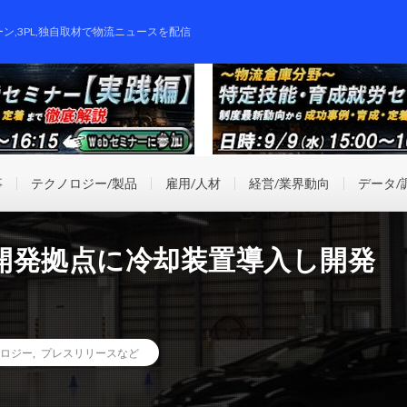
ーン,3PL,独自取材で物流ニュースを配信
事
テクノロジー/製品
雇用/人材
経営/業界動向
データ/
開発拠点に冷却装置導入し開発
ロジー
,
プレスリリースなど