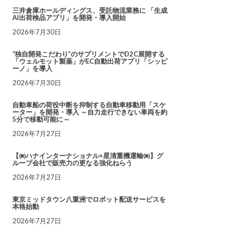
三井倉庫ホールディングス、受託物流業務に 「生成
AI出荷検品アプリ」を開発・導入開始
2026年7月30日
“独自開発こだわり”のサプリメントでD2C展開する
「ウェルモット製薬」がEC自動出荷アプリ「シッピ
ーノ」を導入
2026年7月30日
自動車船の荷役中断を抑制する自動車移動用「スケ
ーター」を開発・導入 ～自力走行できない車両を約
5分で移動可能に～
2026年7月27日
【㈱ハナインターナショナル×星清重機運輸㈱】グ
ループ会社で販売力の更なる強化ねらう
2026年7月27日
東京ミッドタウン八重洲でロボット配送サービスを
本格始動
2026年7月27日