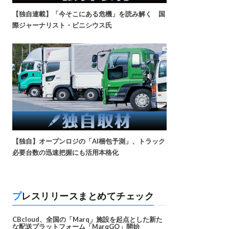
【独自連載】「今そこにある危機」を読み解く 国
際ジャーナリスト・ビニシウス氏
【独自】オープンロジの「AI梱包予測」、トラック
必要台数の迅速把握にも活用本格化
プレスリリースまとめてチェック
CBcloud、全国の「Marq」施設を起点とした新た
な配送プラットフォーム「MarqGO」開始