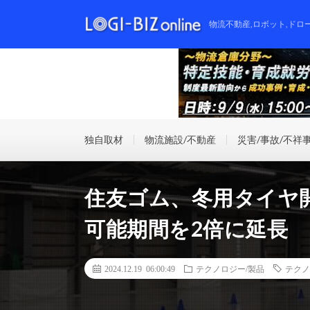
物流不動産,ロボット,ドロ
独自取材
物流施設/不動産
災害/事故/不祥
住友ゴム、冬用タイヤ
可能期間を2倍に延長
2024.12.19 06:00:49
テクノロジー/製品
テクノ