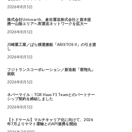
2026年8月5日
株式会社Univearth、倉吉運送株式会社と資本提
携〜山陰エリアへ実運送ネットワークを拡大〜
2026年8月5日
川崎重工業／ばら積運搬船「ARISTOS II」の引き渡
し
2026年8月5日
フジトランスコーポレーション／新造船「蓉翔丸」
就航
2026年8月5日
ネバーマイル：TGR Haas F1 Teamとのパートナー
シップ契約を締結しました
2026年8月5日
【トドケール】マルチキャリア化に向けて、2026
年7月よりヤマト運輸とのAPI連携を開始
2026年7月30日