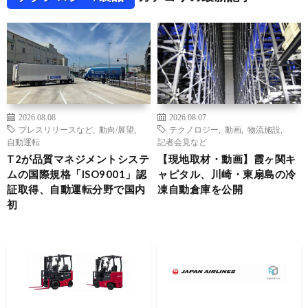
2026.08.08
2026.08.07
プレスリリースなど
,
動向/展望
,
テクノロジー
,
動画
,
物流施設
,
自動運転
記者会見など
T2が品質マネジメントシステ
【現地取材・動画】霞ヶ関キ
ムの国際規格「ISO9001」認
ャピタル、川崎・東扇島の冷
証取得、自動運転分野で国内
凍自動倉庫を公開
初