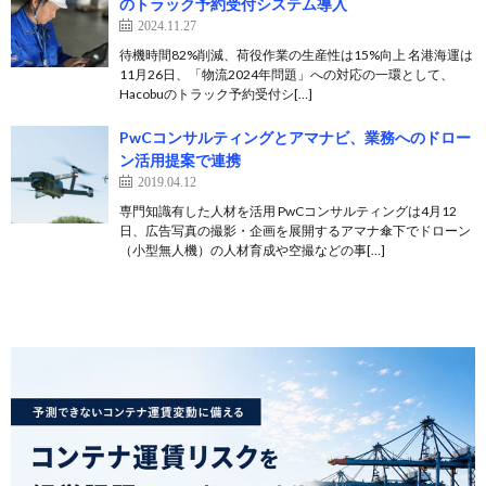
のトラック予約受付システム導入
2024.11.27
待機時間82%削減、荷役作業の生産性は15%向上 名港海運は
11月26日、「物流2024年問題」への対応の一環として、
Hacobuのトラック予約受付シ[…]
PwCコンサルティングとアマナビ、業務へのドロー
ン活用提案で連携
2019.04.12
専門知識有した人材を活用 PwCコンサルティングは4月12
日、広告写真の撮影・企画を展開するアマナ傘下でドローン
（小型無人機）の人材育成や空撮などの事[…]