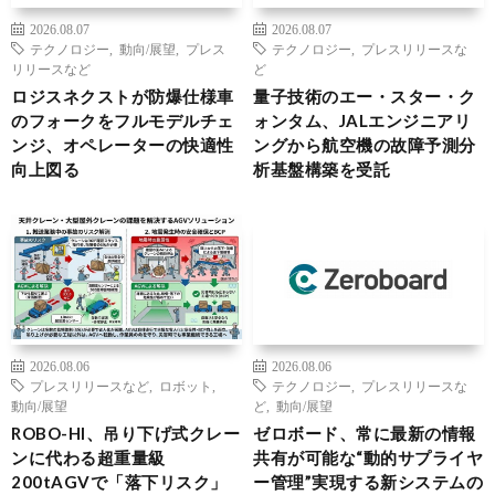
2026.08.07
2026.08.07
テクノロジー
,
動向/展望
,
プレス
テクノロジー
,
プレスリリースな
リリースなど
ど
ロジスネクストが防爆仕様車
量子技術のエー・スター・ク
のフォークをフルモデルチェ
ォンタム、JALエンジニアリ
ンジ、オペレーターの快適性
ングから航空機の故障予測分
向上図る
析基盤構築を受託
2026.08.06
2026.08.06
プレスリリースなど
,
ロボット
,
テクノロジー
,
プレスリリースな
動向/展望
ど
,
動向/展望
ROBO-HI、吊り下げ式クレー
ゼロボード、常に最新の情報
ンに代わる超重量級
共有が可能な“動的サプライヤ
200tAGVで「落下リスク」
ー管理”実現する新システムの