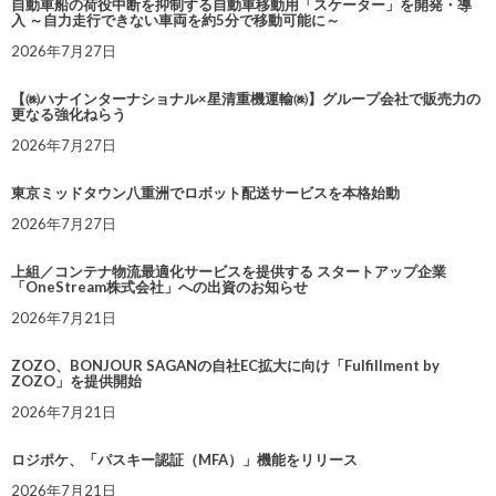
自動車船の荷役中断を抑制する自動車移動用「スケーター」を開発・導
入 ～自力走行できない車両を約5分で移動可能に～
2026年7月27日
【㈱ハナインターナショナル×星清重機運輸㈱】グループ会社で販売力の
更なる強化ねらう
2026年7月27日
東京ミッドタウン八重洲でロボット配送サービスを本格始動
2026年7月27日
上組／コンテナ物流最適化サービスを提供する スタートアップ企業
「OneStream株式会社」への出資のお知らせ
2026年7月21日
ZOZO、BONJOUR SAGANの自社EC拡大に向け「Fulfillment by
ZOZO」を提供開始
2026年7月21日
ロジポケ、「パスキー認証（MFA）」機能をリリース
2026年7月21日