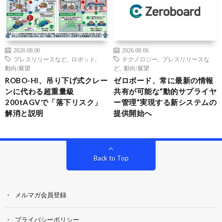
2026.08.06
2026.08.06
プレスリリースなど
,
ロボット
,
テクノロジー
,
プレスリリースな
動向/展望
ど
,
動向/展望
ROBO-HI、吊り下げ式クレー
ゼロボード、常に最新の情報
ンに代わる超重量級
共有が可能な“動的サプライヤ
200tAGVで「落下リスク」
ー管理”実現する新システムの
解消と説明
提供開始へ
Back to Top
メルマガ会員登録
プライバシーポリシー