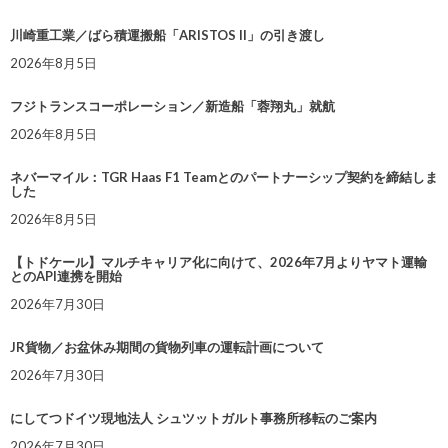
川崎重工業／ばら積運搬船「ARISTOS II」の引き渡し
2026年8月5日
フジトランスコーポレーション／新造船「蓉翔丸」就航
2026年8月5日
ネバーマイル：TGR Haas F1 Teamとのパートナーシップ契約を締結しま
した
2026年8月5日
【トドケール】マルチキャリア化に向けて、2026年7月よりヤマト運輸
とのAPI連携を開始
2026年7月30日
JR貨物／お盆休み期間の貨物列車の運転計画について
2026年7月30日
にしてつドイツ現地法人 シュツットガルト事務所移転のご案内
2026年7月30日