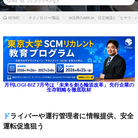
IoT
,
AI
,
プレスリリースなど
テクノロジー/製品
AI活用のABEJA、日立物流と「ヒヤリ
HOME
月刊LOGI-BIZ 7月号は「未来を創る輸送改革」 先行企業の
生存戦略を徹底取材
ドライバーや運行管理者に情報提供、安全
運転促進狙う