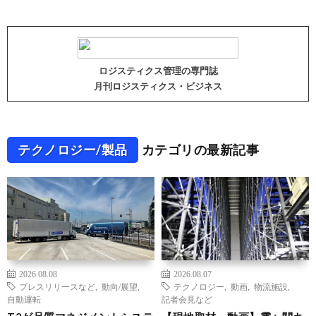
ロジスティクス管理の専門誌
月刊ロジスティクス・ビジネス
テクノロジー/製品
カテゴリの最新記事
2026.08.08
2026.08.07
プレスリリースなど
,
動向/展望
,
テクノロジー
,
動画
,
物流施設
,
自動運転
記者会見など