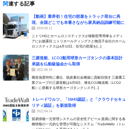
関連する記事
【動画】業界初！住宅の部屋をトラック荷台に再
現、全国どこでも本番さながら家具納品訓練可能に
2019.06.13
ニトリHDとホームロジスティクスが移動型専用車をメディ
アにお披露目 ニトリホールディングスと物流子会社のホーム
ロジスティクスは6月13日、住宅の部屋を[…]
三菱造船、LCO2船用球形カーゴタンクの基本設計
承認を仏船級協会から取得
2022.06.10
構造強度特性に優位、脱炭素社会構築に貢献目指す 三菱重工
業グループの三菱造船は6月8日、液化CO2輸送船（LCO2
船）に搭載する球形カーゴタンクシステ[…]
トレードワルツ、「ISMS認証」と「クラウドセキュ
リティ認証」を新規取得
2022.04.14
貿易情報一元管理システムの安全性アピール 貿易に関する各
種情報の一元的な管理が可能なシステム「TradeWaltz（トレ