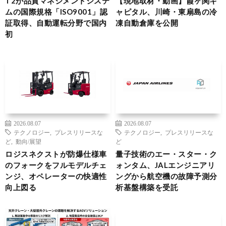
T2が品質マネジメントシステ
【現地取材・動画】霞ヶ関キ
ムの国際規格「ISO9001」認
ャピタル、川崎・東扇島の冷
証取得、自動運転分野で国内
凍自動倉庫を公開
初
2026.08.07
2026.08.07
テクノロジー
,
プレスリリースな
テクノロジー
,
プレスリリースな
ど
,
動向/展望
ど
ロジスネクストが防爆仕様車
量子技術のエー・スター・ク
のフォークをフルモデルチェ
ォンタム、JALエンジニアリ
ンジ、オペレーターの快適性
ングから航空機の故障予測分
向上図る
析基盤構築を受託