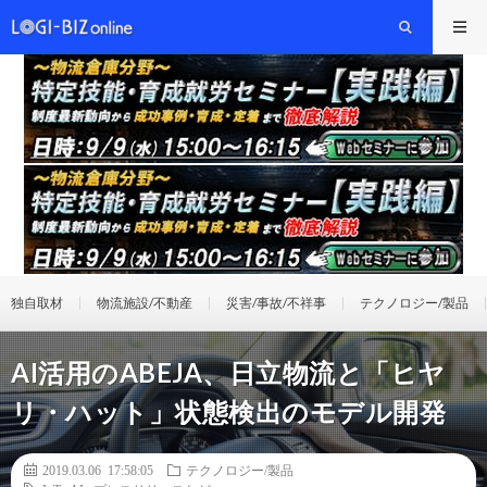
独自取材
物流施設/不動産
災害/事故/不祥事
テクノロジー/製品
AI活用のABEJA、日立物流と「ヒヤ
リ・ハット」状態検出のモデル開発
2019.03.06 17:58:05
テクノロジー/製品