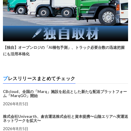
【独自】オープンロジの「AI梱包予測」、トラック必要台数の迅速把握
にも活用本格化
プレスリリースまとめてチェック
CBcloud、全国の「Marq」施設を起点とした新たな配送プラットフォー
ム「MarqGO」開始
2026年8月5日
株式会社Univearth、倉吉運送株式会社と資本提携〜山陰エリアへ実運送
ネットワークを拡大〜
2026年8月5日