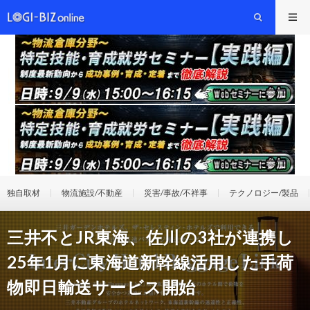
独自取材
物流施設/不動産
災害/事故/不祥事
テクノロジー/製品
三井不とJR東海、佐川の3社が連携し
25年1月に東海道新幹線活用した手荷
物即日輸送サービス開始