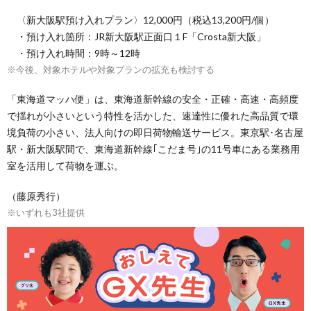
〈新大阪駅預け入れプラン〉12,000円（税込13,200円/個）
・預け入れ箇所：JR新大阪駅正面口１F「Crosta新大阪」
・預け入れ時間：9時～12時
※今後、対象ホテルや対象プランの拡充も検討する
「東海道マッハ便」は、東海道新幹線の安全・正確・高速・高頻度
で揺れが小さいという特性を活かした、速達性に優れた高品質で環
境負荷の小さい、法人向けの即日荷物輸送サービス。東京駅･名古屋
駅・新大阪駅間で、東海道新幹線｢こだま号｣の11号車にある業務用
室を活用して荷物を運ぶ。
（藤原秀行）
※いずれも3社提供