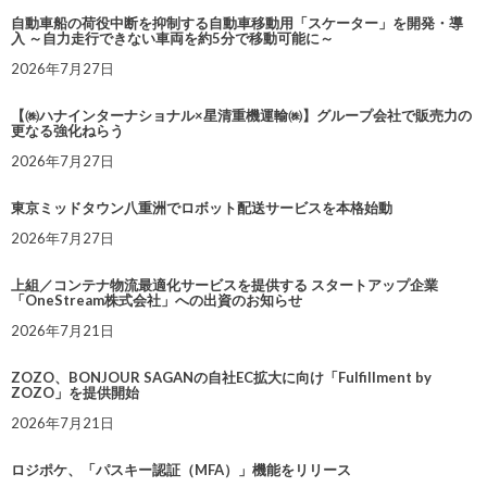
自動車船の荷役中断を抑制する自動車移動用「スケーター」を開発・導
入 ～自力走行できない車両を約5分で移動可能に～
2026年7月27日
【㈱ハナインターナショナル×星清重機運輸㈱】グループ会社で販売力の
更なる強化ねらう
2026年7月27日
東京ミッドタウン八重洲でロボット配送サービスを本格始動
2026年7月27日
上組／コンテナ物流最適化サービスを提供する スタートアップ企業
「OneStream株式会社」への出資のお知らせ
2026年7月21日
ZOZO、BONJOUR SAGANの自社EC拡大に向け「Fulfillment by
ZOZO」を提供開始
2026年7月21日
ロジポケ、「パスキー認証（MFA）」機能をリリース