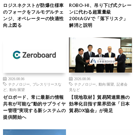
ロジスネクストが防爆仕様車
ROBO-HI、吊り下げ式クレー
のフォークをフルモデルチェ
ンに代わる超重量級
ンジ、オペレーターの快適性
200tAGVで「落下リスク」
向上図る
解消と説明
2026.08.06
2026.08.06
テクノロジー
,
プレスリリースな
テクノロジー
,
動向/展望
,
記者会
ど
,
動向/展望
見など
ゼロボード、常に最新の情報
【現地取材】貿易関連業務の
共有が可能な“動的サプライヤ
効率化目指す業界団体「日本
ー管理”実現する新システムの
貿易DX協会」が発足
提供開始へ