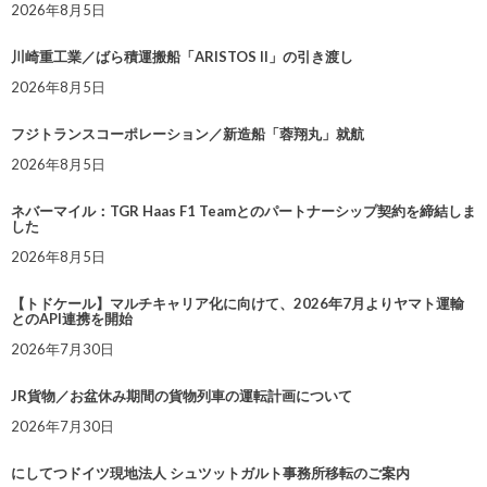
2026年8月5日
川崎重工業／ばら積運搬船「ARISTOS II」の引き渡し
2026年8月5日
フジトランスコーポレーション／新造船「蓉翔丸」就航
2026年8月5日
ネバーマイル：TGR Haas F1 Teamとのパートナーシップ契約を締結しま
した
2026年8月5日
【トドケール】マルチキャリア化に向けて、2026年7月よりヤマト運輸
とのAPI連携を開始
2026年7月30日
JR貨物／お盆休み期間の貨物列車の運転計画について
2026年7月30日
にしてつドイツ現地法人 シュツットガルト事務所移転のご案内