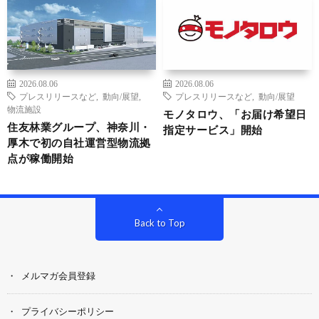
2026.08.06
2026.08.06
プレスリリースなど
,
動向/展望
,
プレスリリースなど
,
動向/展望
物流施設
モノタロウ、「お届け希望日
住友林業グループ、神奈川・
指定サービス」開始
厚木で初の自社運営型物流拠
点が稼働開始
Back to Top
メルマガ会員登録
プライバシーポリシー