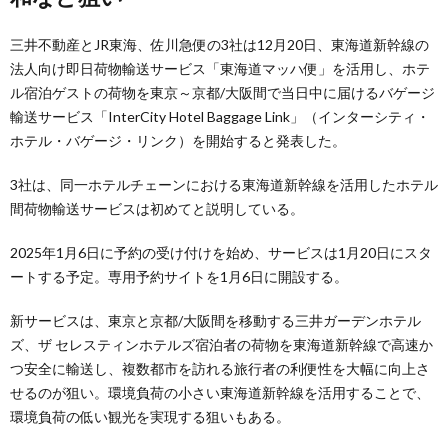
三井不動産とJR東海、佐川急便の3社は12月20日、東海道新幹線の
法人向け即日荷物輸送サービス「東海道マッハ便」を活用し、ホテ
ル宿泊ゲストの荷物を東京～京都/大阪間で当日中に届けるバゲージ
輸送サービス「InterCity Hotel Baggage Link」（インターシティ・
ホテル・バゲージ・リンク）を開始すると発表した。
3社は、同一ホテルチェーンにおける東海道新幹線を活用したホテル
間荷物輸送サービスは初めてと説明している。
2025年1月6日に予約の受け付けを始め、サービスは1月20日にスタ
ートする予定。専用予約サイトを1月6日に開設する。
新サービスは、東京と京都/大阪間を移動する三井ガーデンホテル
ズ、ザ セレスティンホテルズ宿泊者の荷物を東海道新幹線で高速か
つ安全に輸送し、複数都市を訪れる旅行者の利便性を大幅に向上さ
せるのが狙い。環境負荷の小さい東海道新幹線を活用することで、
環境負荷の低い観光を実現する狙いもある。