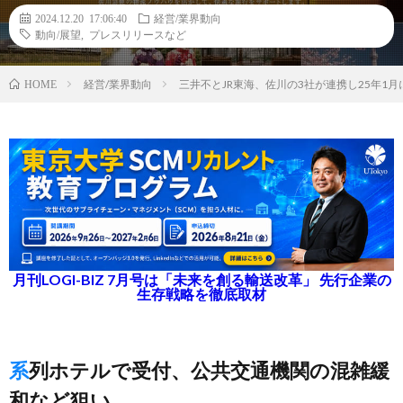
2024.12.20 17:06:40
経営/業界動向
動向/展望
,
プレスリリースなど
経営/業界動向
三井不とJR東海、佐川の3社が連携し25年
HOME
月刊LOGI-BIZ 7月号は「未来を創る輸送改革」 先行企業の
生存戦略を徹底取材
系列ホテルで受付、公共交通機関の混雑緩
和など狙い