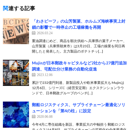
関連する記事
「わさビーフ」の山芳製菓、ホルムズ海峡事実上封
鎖の影響で一時停止の工場稼働を再開
2026.03.24
重油調達にめど、商品を順次供給へ 兵庫県の菓子メーカー、
山芳製菓（兵庫県朝来市）は3月23日、工場の操業を同日再
開したと発表した。主力製品のポテトチッ[…]
Mujinが日本郵政キャピタルなど2社から27億円追加
調達、宅配仕分け業務の自動化促進
2023.12.06
累計で232億円到達、新製品投入や欧米事業拡大も Mujinは
12月6日、シリーズC（経営安定期）エクステンションラウ
ンドで、日本郵政グループのベンチ[…]
郵船ロジスティクス、サプライチェーン最適化ソリ
ューションを「第4の柱」に設定
2020.06.08
今年4月に専任組織を新設、事業拡大の中軸担う 郵船ロジス
ティクスは6月8日、サプライチェーンの可視化や全体最適化