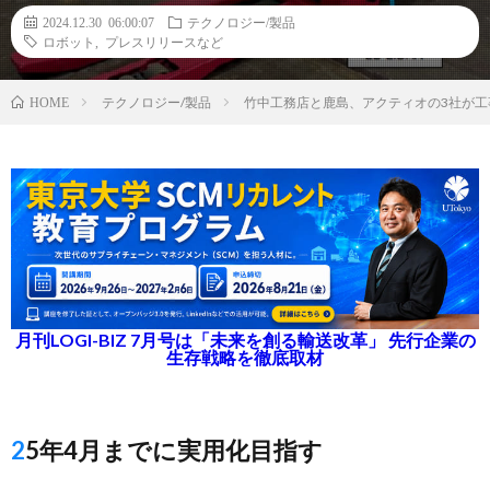
2024.12.30 06:00:07
テクノロジー/製品
ロボット
,
プレスリリースなど
テクノロジー/製品
竹中工務店と鹿島、アクティオの3社が
HOME
月刊LOGI-BIZ 7月号は「未来を創る輸送改革」 先行企業の
生存戦略を徹底取材
25年4月までに実用化目指す