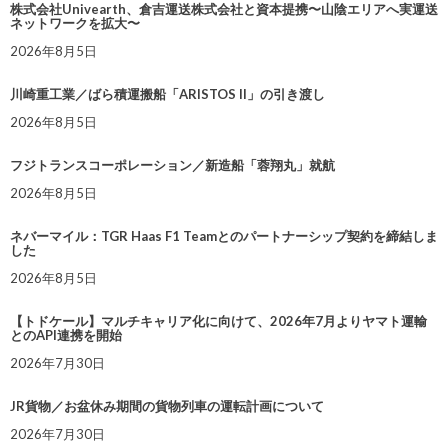
株式会社Univearth、倉吉運送株式会社と資本提携〜山陰エリアへ実運送
ネットワークを拡大〜
2026年8月5日
川崎重工業／ばら積運搬船「ARISTOS II」の引き渡し
2026年8月5日
フジトランスコーポレーション／新造船「蓉翔丸」就航
2026年8月5日
ネバーマイル：TGR Haas F1 Teamとのパートナーシップ契約を締結しま
した
2026年8月5日
【トドケール】マルチキャリア化に向けて、2026年7月よりヤマト運輸
とのAPI連携を開始
2026年7月30日
JR貨物／お盆休み期間の貨物列車の運転計画について
2026年7月30日