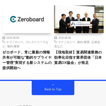
2026.08.06
2026.08.06
テクノロジー
,
プレスリリースな
テクノロジー
,
動向/展望
,
記者会
ど
,
動向/展望
見など
ゼロボード、常に最新の情報
【現地取材】貿易関連業務の
共有が可能な“動的サプライヤ
効率化目指す業界団体「日本
ー管理”実現する新システムの
貿易DX協会」が発足
提供開始へ
Back to Top