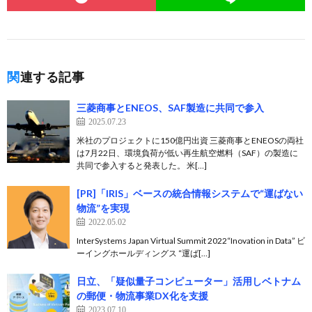
関連する記事
三菱商事とENEOS、SAF製造に共同で参入
2025.07.23
米社のプロジェクトに150億円出資 三菱商事とENEOSの両社
は7月22日、環境負荷が低い再生航空燃料（SAF）の製造に
共同で参入すると発表した。 米[…]
[PR]「IRIS」ベースの統合情報システムで“運ばない
物流”を実現
2022.05.02
InterSystems Japan Virtual Summit 2022“Inovation in Data” ビ
ーイングホールディングス “運ば[…]
日立、「疑似量子コンピューター」活用しベトナム
の郵便・物流事業DX化を支援
2023.07.10