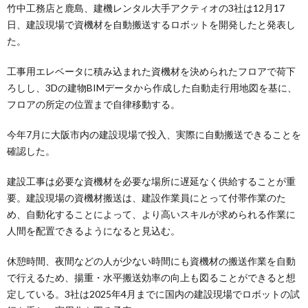
竹中工務店と鹿島、建機レンタル大手アクティオの3社は12月17
日、建設現場で資機材を自動搬送するロボットを開発したと発表し
た。
工事用エレベータに積み込まれた資機材を決められたフロアで荷下
ろしし、3Dの建物BIMデータから作成した自動走行用地図を基に、
フロアの所定の位置まで自律移動する。
今年7月に大阪市内の建設現場で投入、実際に自動搬送できることを
確認した。
建設工事は必要な資機材を必要な場所に遅延なく供給することが重
要。建設現場の資機材搬送は、建設作業員にとって付帯作業のた
め、自動化することによって、より高いスキルが求められる作業に
人間を配置できるようになると見込む。
休憩時間、夜間などの人が少ない時間にも資機材の搬送作業を自動
で行えるため、揚重・水平搬送効率の向上も図ることができると想
定している。3社は2025年4月までに国内の建設現場でロボットの試