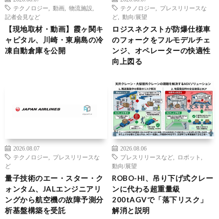
テクノロジー
,
動画
,
物流施設
,
テクノロジー
,
プレスリリースな
記者会見など
ど
,
動向/展望
【現地取材・動画】霞ヶ関キ
ロジスネクストが防爆仕様車
ャピタル、川崎・東扇島の冷
のフォークをフルモデルチェ
凍自動倉庫を公開
ンジ、オペレーターの快適性
向上図る
2026.08.07
2026.08.06
テクノロジー
,
プレスリリースな
プレスリリースなど
,
ロボット
,
ど
動向/展望
量子技術のエー・スター・ク
ROBO-HI、吊り下げ式クレー
ォンタム、JALエンジニアリ
ンに代わる超重量級
ングから航空機の故障予測分
200tAGVで「落下リスク」
析基盤構築を受託
解消と説明