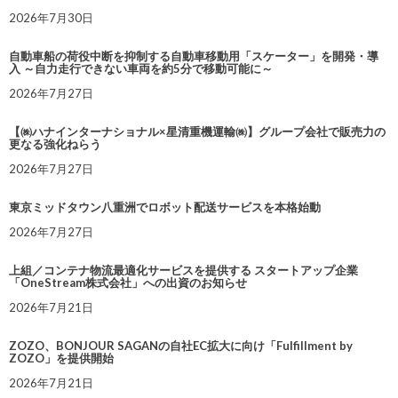
2026年7月30日
自動車船の荷役中断を抑制する自動車移動用「スケーター」を開発・導
入 ～自力走行できない車両を約5分で移動可能に～
2026年7月27日
【㈱ハナインターナショナル×星清重機運輸㈱】グループ会社で販売力の
更なる強化ねらう
2026年7月27日
東京ミッドタウン八重洲でロボット配送サービスを本格始動
2026年7月27日
上組／コンテナ物流最適化サービスを提供する スタートアップ企業
「OneStream株式会社」への出資のお知らせ
2026年7月21日
ZOZO、BONJOUR SAGANの自社EC拡大に向け「Fulfillment by
ZOZO」を提供開始
2026年7月21日