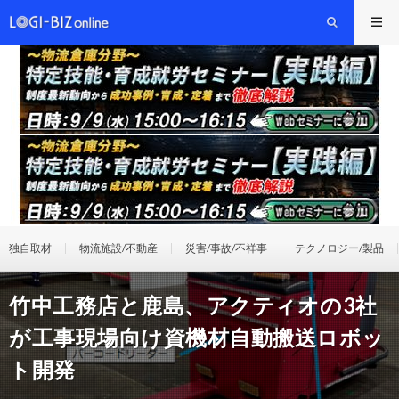
独自取材
物流施設/不動産
災害/事故/不祥事
テクノロジー/製品
竹中工務店と鹿島、アクティオの3社
が工事現場向け資機材自動搬送ロボッ
ト開発