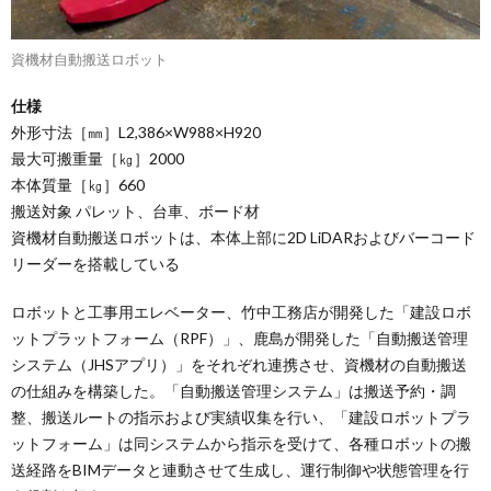
資機材自動搬送ロボット
仕様
外形寸法［㎜］L2,386×W988×H920
最大可搬重量［㎏］2000
本体質量［㎏］660
搬送対象 パレット、台車、ボード材
資機材自動搬送ロボットは、本体上部に2D LiDARおよびバーコード
リーダーを搭載している
ロボットと工事用エレベーター、竹中工務店が開発した「建設ロボ
ットプラットフォーム（RPF）」、鹿島が開発した「自動搬送管理
システム（JHSアプリ）」をそれぞれ連携させ、資機材の自動搬送
の仕組みを構築した。「自動搬送管理システム」は搬送予約・調
整、搬送ルートの指示および実績収集を行い、「建設ロボットプラ
ットフォーム」は同システムから指示を受けて、各種ロボットの搬
送経路をBIMデータと連動させて生成し、運行制御や状態管理を行