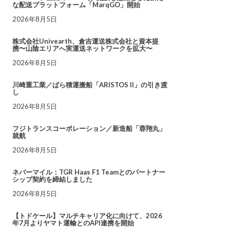
な配送プラットフォーム「MarqGO」開始
2026年8月5日
株式会社Univearth、倉吉運送株式会社と資本提
携〜山陰エリアへ実運送ネットワークを拡大〜
2026年8月5日
川崎重工業／ばら積運搬船「ARISTOS II」の引き渡
し
2026年8月5日
フジトランスコーポレーション／新造船「蓉翔丸」
就航
2026年8月5日
ネバーマイル：TGR Haas F1 Teamとのパートナー
シップ契約を締結しました
2026年8月5日
【トドケール】マルチキャリア化に向けて、2026
年7月よりヤマト運輸とのAPI連携を開始