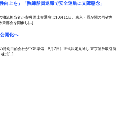
性向上を」「熟練船員退職で安全運航に支障懸念」
物流担当者が表明 国土交通省は10月11日、東京・霞が関の同省内
策部会を開催し[…]
非公開化へ
立の特別目的会社がTOB準備、9月7日に正式決定見通し 東京証券取引所
株式[…]