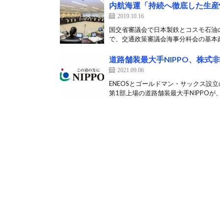
内航海運「持続へ徹底した生産
2019.10.16
国交省審議会で日本製鉄とコスモ石油の
で、交通政策審議会海事分科会の基本政
道路舗装最大手NIPPO、株式
2021.09.06
ENEOSとゴールドマン・サックス設
第1部上場の道路舗装最大手NIPPOが、