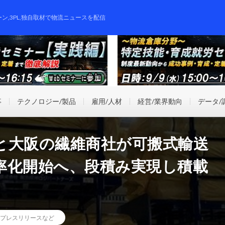
ーン,3PL,独自取材で物流ニュースを配信
事
テクノロジー/製品
雇用/人材
経営/業界動向
データ/
と大阪の繊維商社が可搬式輸送
率化開始へ、段積み実現し積載
プレスリリースなど