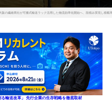
大阪の繊維商社が可搬式輸送ラック活用した物流効率化開始へ、段積み実現し積載
来を創る輸送改革」 先行企業の生存戦略を徹底取材