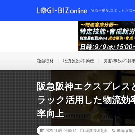
物流不動産,ロボット,ドロ
独自取材
物流施設/不動産
災害/事故/不祥
阪急阪神エクスプレス
ラック活用した物流効
率向上
2025.01.09 06:00:15
経営/業界動向
動向/展望
,