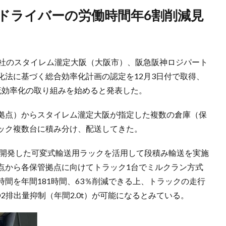
商社のスタイレム瀧定大阪（大阪市）、阪急阪神ロジパート
化法に基づく総合効率化計画の認定を12月3日付で取得、
流効率化の取り組みを始めると発表した。
拠点）からスタイレム瀧定大阪が指定した複数の倉庫（保
ック複数台に積み分け、配送してきた。
に開発した可変式輸送用ラックを活用して段積み輸送を実施
点から各保管拠点に向けてトラック1台でミルクラン方式
間を年間181時間、63％削減できる上、トラックの走行
2排出量抑制（年間2.0t）が可能になるとみている。