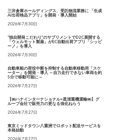
三井倉庫ホールディングス、受託物流業務に 「生成
AI出荷検品アプリ」を開発・導入開始
2026年7月30日
“独自開発こだわり”のサプリメントでD2C展開する
「ウェルモット製薬」がEC自動出荷アプリ「シッピ
ーノ」を導入
2026年7月30日
自動車船の荷役中断を抑制する自動車移動用「スケ
ーター」を開発・導入 ～自力走行できない車両を約
5分で移動可能に～
2026年7月27日
【㈱ハナインターナショナル×星清重機運輸㈱】グ
ループ会社で販売力の更なる強化ねらう
2026年7月27日
東京ミッドタウン八重洲でロボット配送サービスを
本格始動
2026年7月27日