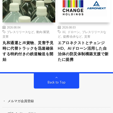
2026.08.04
2026.08.03
プレスリリースなど
,
動向/展望
,
AI
,
ドローン
,
プレスリリースな
災害
ど
,
提携/合弁など
,
災害
丸和通運とJR貨物、災害予見
エアロネクストとチェンジ
時に代替トラックを迅速確保
HD、AIドローン活用した自
する特約付きの鉄道輸送を開
治体の防災体制構築支援で新
始
たに提携
Back to Top
メルマガ会員登録