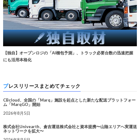
【独自】オープンロジの「AI梱包予測」、トラック必要台数の迅速把握
にも活用本格化
プレスリリースまとめてチェック
CBcloud、全国の「Marq」施設を起点とした新たな配送プラットフォー
ム「MarqGO」開始
2026年8月5日
株式会社Univearth、倉吉運送株式会社と資本提携〜山陰エリアへ実運送
ネットワークを拡大〜
2026年8月5日