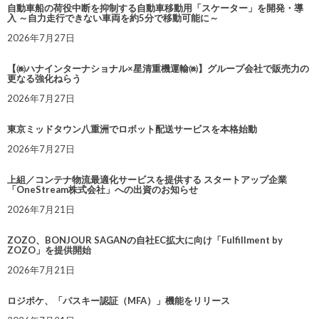
自動車船の荷役中断を抑制する自動車移動用「スケーター」を開発・導
入 ～自力走行できない車両を約5分で移動可能に～
2026年7月27日
【㈱ハナインターナショナル×星清重機運輸㈱】グループ会社で販売力の
更なる強化ねらう
2026年7月27日
東京ミッドタウン八重洲でロボット配送サービスを本格始動
2026年7月27日
上組／コンテナ物流最適化サービスを提供する スタートアップ企業
「OneStream株式会社」への出資のお知らせ
2026年7月21日
ZOZO、BONJOUR SAGANの自社EC拡大に向け「Fulfillment by
ZOZO」を提供開始
2026年7月21日
ロジポケ、「パスキー認証（MFA）」機能をリリース