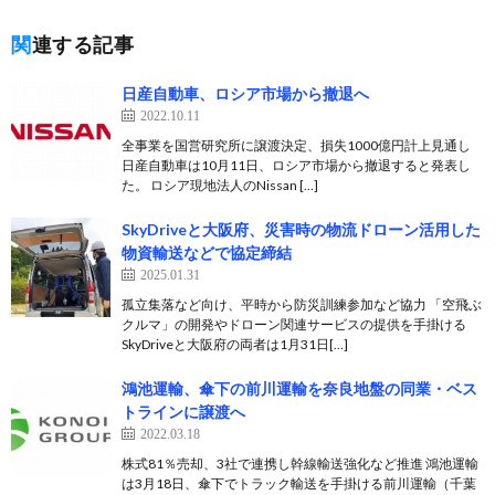
関連する記事
日産自動車、ロシア市場から撤退へ
2022.10.11
全事業を国営研究所に譲渡決定、損失1000億円計上見通し
日産自動車は10月11日、ロシア市場から撤退すると発表し
た。 ロシア現地法人のNissan […]
SkyDriveと大阪府、災害時の物流ドローン活用した
物資輸送などで協定締結
2025.01.31
孤立集落など向け、平時から防災訓練参加など協力 「空飛ぶ
クルマ」の開発やドローン関連サービスの提供を手掛ける
SkyDriveと大阪府の両者は1月31日[…]
鴻池運輸、傘下の前川運輸を奈良地盤の同業・ベス
トラインに譲渡へ
2022.03.18
株式81％売却、3社で連携し幹線輸送強化など推進 鴻池運輸
は3月18日、傘下でトラック輸送を手掛ける前川運輸（千葉