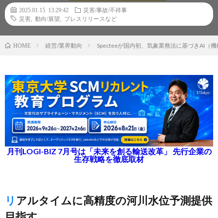
2025.01.15 13:29:42
災害/事故/不祥事
災害
,
動向/展望
,
プレスリリースなど
経営/業界動向
Specteeが国内初、気象業務法に基づきAI
HOME
月刊LOGI-BIZ 7月号は「未来を創る輸送改革」 先行企業の
生存戦略を徹底取材
リアルタイムに高精度の河川水位予測提供
目指す