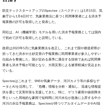
防災テックスタートアップのSpectee（スペクティ）は1月15日、気
象庁から1月6日付で、気象業務法に基づく民間事業者による洪水予
報業務の許可を取得したと発表した。
同社は、AI（機械学習）モデルを用いた洪水予報業務としては国内
で初めて許可を取得したと説明している。
政府は2023年5月に気象業務法を改正し、これまで国や都道府県が
担ってきた洪水や土砂災害の予報業務に民間事業者が参入しやすい
仕組みを整備した。国が定める基準に適合する技術であれば民間事
業者も洪水予報が可能となり、大雨災害による被害軽減が見込まれ
ている。
Specteeはこれまで、SNSや気象データ、河川カメラ等の多様なデ
ータとAIを活用して、「危機」情報を分析・通知し、迅速な情報提
供を通じて災害対策を支援してきた。特に、ゲリラ豪雨や線状降水
帯といった局地的な豪雨で短時間に河川水位が急激に上昇する中小
河川の水位予報業務は、Specteeが持つリアルタイムデータやAI技