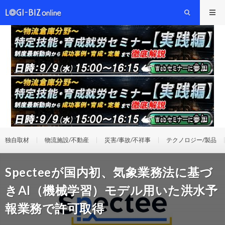
独自取材
物流施設/不動産
災害/事故/不祥事
テクノロジー/製品
Specteeが国内初、気象業務法に基づ
きAI（機械学習）モデル用いた洪水予
報業務で許可取得