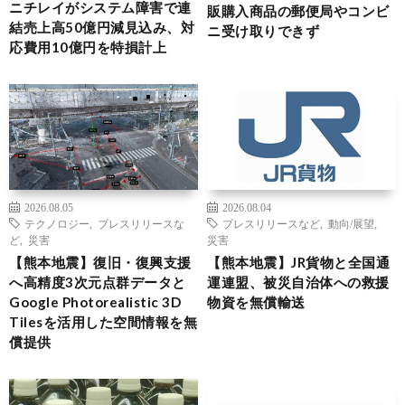
ニチレイがシステム障害で連
販購入商品の郵便局やコンビ
結売上高50億円減見込み、対
ニ受け取りできず
応費用10億円を特損計上
2026.08.05
2026.08.04
テクノロジー
,
プレスリリースな
プレスリリースなど
,
動向/展望
,
ど
,
災害
災害
【熊本地震】復旧・復興支援
【熊本地震】JR貨物と全国通
へ高精度3次元点群データと
運連盟、被災自治体への救援
Google Photorealistic 3D
物資を無償輸送
Tilesを活用した空間情報を無
償提供