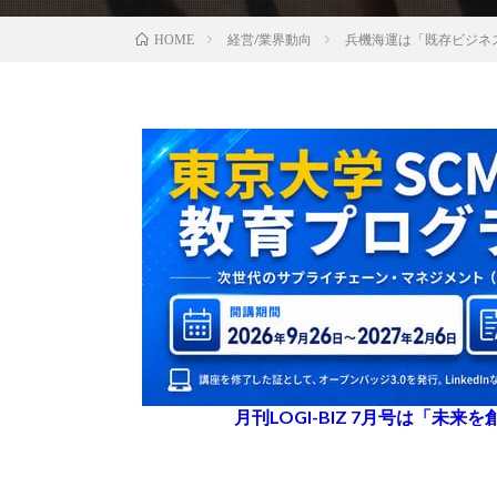
経営/業界動向
兵機海運は「既存ビジネ
HOME
月刊LOGI-BIZ 7月号は「未