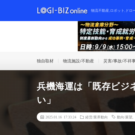
物流不動産,ロボット,ドロ
独自取材
物流施設/不動産
災害/事故/不祥
兵機海運は「既存ビジ
い」
2025.01.16 17:33:24
経営/業界動向
動向/展望
,