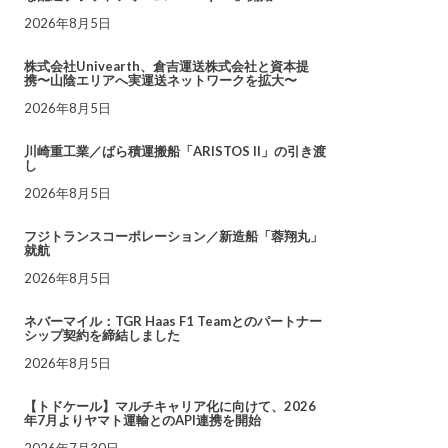
2026年8月5日
株式会社Univearth、倉吉運送株式会社と資本提
携〜山陰エリアへ実運送ネットワークを拡大〜
2026年8月5日
川崎重工業／ばら積運搬船「ARISTOS II」の引き渡
し
2026年8月5日
フジトランスコーポレーション／新造船「蓉翔丸」
就航
2026年8月5日
ネバーマイル：TGR Haas F1 Teamとのパートナー
シップ契約を締結しました
2026年8月5日
【トドケール】マルチキャリア化に向けて、2026
年7月よりヤマト運輸とのAPI連携を開始
2026年7月30日