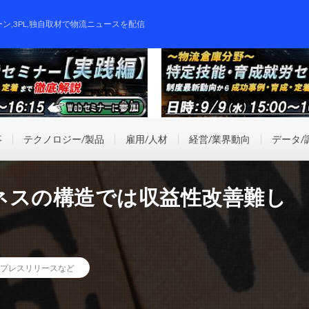
ーン,3PL,独自取材で物流ニュースを配信
事
テクノロジー/製品
雇用/人材
経営/業界動向
データ/
ネスの構造では収益性改善難し
プレスリリースなど