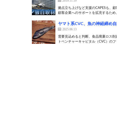
2019.11.19
拠点立ち上げなど支援のCAPESも、
顧客企業へのサポートを拡充するため、
ヤマト系CVC、魚の神経締め
2025.06.13
需要見込めると判断、食品廃棄ロス削減
トベンチャーキャピタル（CVC）のファ