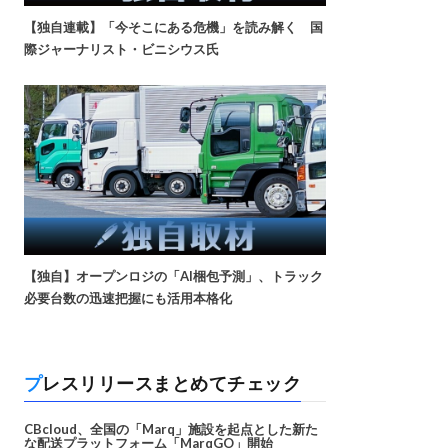
【独自連載】「今そこにある危機」を読み解く 国
際ジャーナリスト・ビニシウス氏
【独自】オープンロジの「AI梱包予測」、トラック
必要台数の迅速把握にも活用本格化
プレスリリースまとめてチェック
CBcloud、全国の「Marq」施設を起点とした新た
な配送プラットフォーム「MarqGO」開始