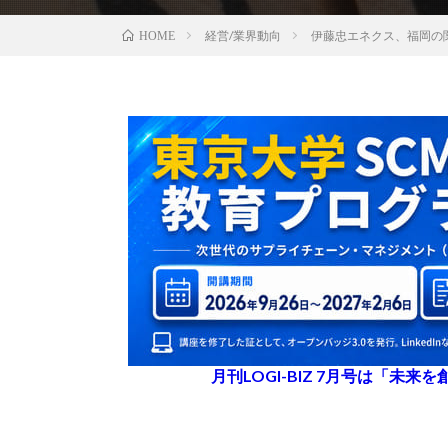
経営/業界動向
伊藤忠エネクス、福岡の
HOME
月刊LOGI-BIZ 7月号は「未