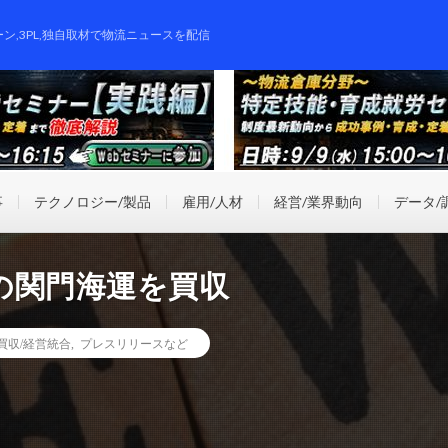
ーン,3PL,独自取材で物流ニュースを配信
事
テクノロジー/製品
雇用/人材
経営/業界動向
データ/
の関門海運を買収
業買収/経営統合
,
プレスリリースなど