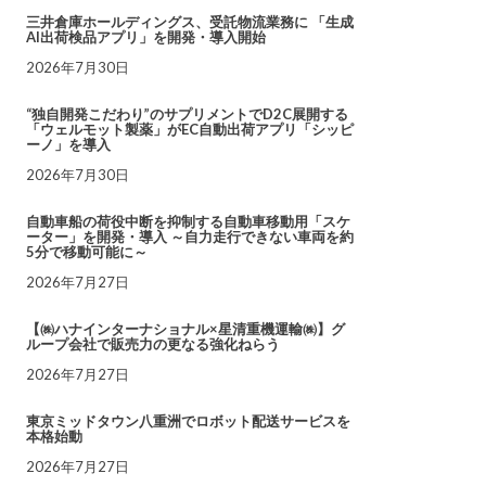
三井倉庫ホールディングス、受託物流業務に 「生成
AI出荷検品アプリ」を開発・導入開始
2026年7月30日
“独自開発こだわり”のサプリメントでD2C展開する
「ウェルモット製薬」がEC自動出荷アプリ「シッピ
ーノ」を導入
2026年7月30日
自動車船の荷役中断を抑制する自動車移動用「スケ
ーター」を開発・導入 ～自力走行できない車両を約
5分で移動可能に～
2026年7月27日
【㈱ハナインターナショナル×星清重機運輸㈱】グ
ループ会社で販売力の更なる強化ねらう
2026年7月27日
東京ミッドタウン八重洲でロボット配送サービスを
本格始動
2026年7月27日