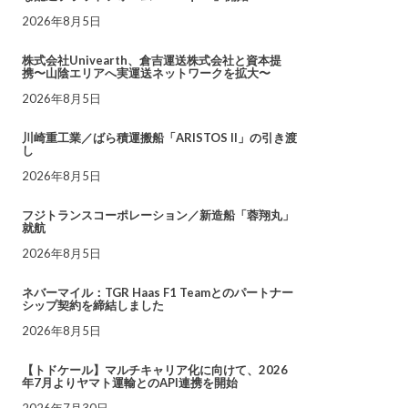
2026年8月5日
株式会社Univearth、倉吉運送株式会社と資本提
携〜山陰エリアへ実運送ネットワークを拡大〜
2026年8月5日
川崎重工業／ばら積運搬船「ARISTOS II」の引き渡
し
2026年8月5日
フジトランスコーポレーション／新造船「蓉翔丸」
就航
2026年8月5日
ネバーマイル：TGR Haas F1 Teamとのパートナー
シップ契約を締結しました
2026年8月5日
【トドケール】マルチキャリア化に向けて、2026
年7月よりヤマト運輸とのAPI連携を開始
2026年7月30日