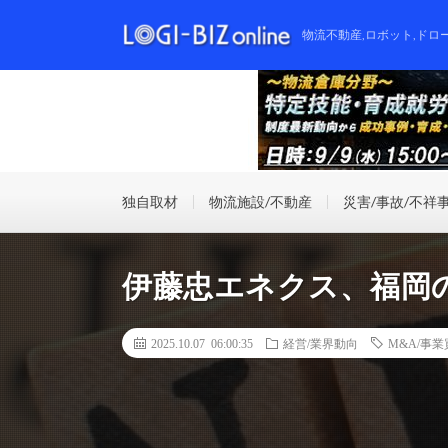
物流不動産,ロボット,ドロ
独自取材
物流施設/不動産
災害/事故/不祥
伊藤忠エネクス、福岡
2025.10.07 06:00:35
経営/業界動向
M&A/事