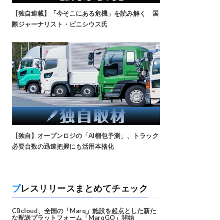
【独自連載】「今そこにある危機」を読み解く 国
際ジャーナリスト・ビニシウス氏
【独自】オープンロジの「AI梱包予測」、トラック
必要台数の迅速把握にも活用本格化
プレスリリースまとめてチェック
CBcloud、全国の「Marq」施設を起点とした新た
な配送プラットフォーム「MarqGO」開始