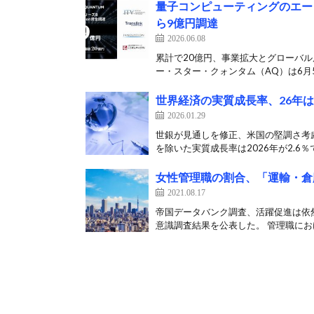
量子コンピューティングのエー
ら9億円調達
2026.06.08
累計で20億円、事業拡大とグローバ
ー・スター・クォンタム（AQ）は6月5
世界経済の実質成長率、26年は
2026.01.29
世銀が見通しを修正、米国の堅調さ考慮
を除いた実質成長率は2026年が2.6％で
女性管理職の割合、「運輸・倉
2021.08.17
帝国データバンク調査、活躍促進は依然
意識調査結果を公表した。 管理職におけ