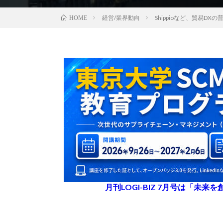
経営/業界動向
Shippioなど、貿易
HOME
月刊LOGI-BIZ 7月号は「未