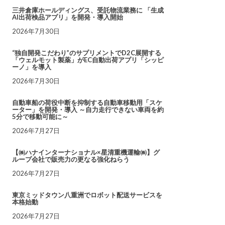
三井倉庫ホールディングス、受託物流業務に 「生成
AI出荷検品アプリ」を開発・導入開始
2026年7月30日
“独自開発こだわり”のサプリメントでD2C展開する
「ウェルモット製薬」がEC自動出荷アプリ「シッピ
ーノ」を導入
2026年7月30日
自動車船の荷役中断を抑制する自動車移動用「スケ
ーター」を開発・導入 ～自力走行できない車両を約
5分で移動可能に～
2026年7月27日
【㈱ハナインターナショナル×星清重機運輸㈱】グ
ループ会社で販売力の更なる強化ねらう
2026年7月27日
東京ミッドタウン八重洲でロボット配送サービスを
本格始動
2026年7月27日