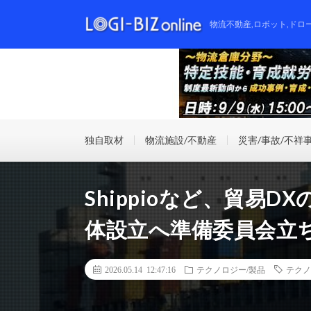
物流不動産,ロボット,ドロ
独自取材
物流施設/不動産
災害/事故/不祥
Shippioなど、貿易
体設立へ準備委員会立
2026.05.14 12:47:16
テクノロジー/製品
テクノ