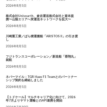
2026年8月5日
株式会社Univearth、倉吉運送株式会社と資本提
携〜山陰エリアへ実運送ネットワークを拡大〜
2026年8月5日
川崎重工業／ばら積運搬船「ARISTOS II」の引き渡
し
2026年8月5日
フジトランスコーポレーション／新造船「蓉翔丸」
就航
2026年8月5日
ネバーマイル：TGR Haas F1 Teamとのパートナー
シップ契約を締結しました
2026年8月5日
【トドケール】マルチキャリア化に向けて、2026
年7月よりヤマト運輸とのAPI連携を開始
2026年7月30日