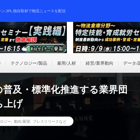
ーン,3PL,独自取材で物流ニュースを配信
事
テクノロジー/製品
雇用/人材
経営/業界動向
データ/
DXの普及・標準化推進する業界団
ち上げ
ロジー
,
動向/展望
,
プレスリリースなど