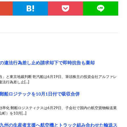
の違法行為差し止め請求却下で即時抗告も棄却
」と東京地裁判断 乾汽船は6月19日、筆頭株主の投資会社アルファレ
法行為差し止[…]
郵船ロジテックを10月1日付で吸収合併
率化 郵船ロジスティクスは6月29日、子会社で国内の航空貨物輸送業
）を10月[…]
九州の生産者支援へ航空機とトラック組み合わせた輸送ス