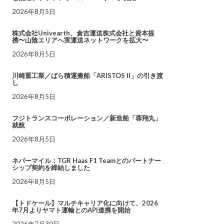
2026年8月5日
株式会社Univearth、倉吉運送株式会社と資本提
携〜山陰エリアへ実運送ネットワークを拡大〜
2026年8月5日
川崎重工業／ばら積運搬船「ARISTOS II」の引き渡
し
2026年8月5日
フジトランスコーポレーション／新造船「蓉翔丸」
就航
2026年8月5日
ネバーマイル：TGR Haas F1 Teamとのパートナー
シップ契約を締結しました
2026年8月5日
【トドケール】マルチキャリア化に向けて、2026
年7月よりヤマト運輸とのAPI連携を開始
2026年7月30日