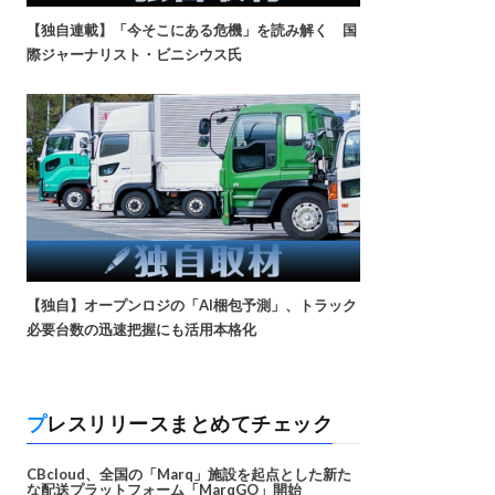
【独自連載】「今そこにある危機」を読み解く 国
際ジャーナリスト・ビニシウス氏
【独自】オープンロジの「AI梱包予測」、トラック
必要台数の迅速把握にも活用本格化
プレスリリースまとめてチェック
CBcloud、全国の「Marq」施設を起点とした新た
な配送プラットフォーム「MarqGO」開始