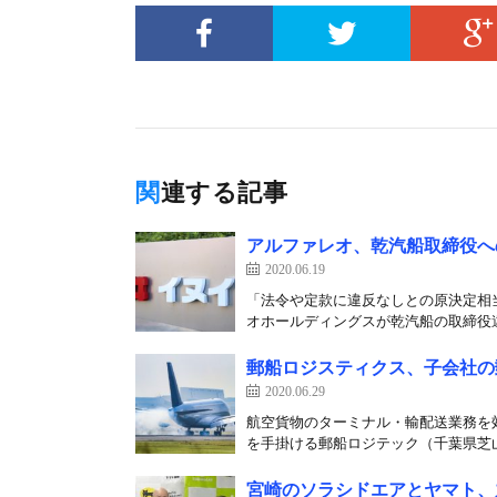
関連する記事
アルファレオ、乾汽船取締役へ
2020.06.19
「法令や定款に違反なしとの原決定相当
オホールディングスが乾汽船の取締役違
郵船ロジスティクス、子会社の
2020.06.29
航空貨物のターミナル・輸配送業務を効
を手掛ける郵船ロジテック（千葉県芝山町
宮崎のソラシドエアとヤマト、