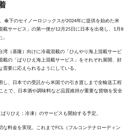
着
日、傘下のセイノーロジックスが2024年に提供を始めた米
載サービス」の第一便が12月25日に日本を出発し、1月8
た。
台湾（基隆）向けに冷蔵混載の「ひんやり海上混載サービ
混載の「ばりひえ海上混載サービス」をそれぞれ展開、好
な需要に応えられるようにしている。
用し、日本での受託から米国での引き渡しまで全輸送工程
ることで、日本酒や調味料など品質維持が重要な貨物を安全
（ばりひえ：冷凍）のサービスも開始する予定。
切な料金を実現。これまでFCL（フルコンテナローディン