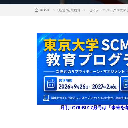
経営/業界動向
セイノーロジックスの米
HOME
月刊LOGI-BIZ 7月号は「未