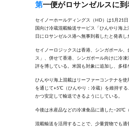
第一便がロサンゼルスに到
セイノーホールディングス（HD）は1月21
国向け冷蔵混載輸送サービス「ひんやり海上混
日にロサンゼルス港へ無事到着したと発表し
セイノーロジックスは香港、シンガポール、
ス」、併せて香港、シンガポール向けに冷凍
評を博している。米国も対象に追加し、多様
ひんやり海上混載はリーファーコンテナを使
を通じて+5℃（ひんやり：冷蔵）を維持す
かつ安定して輸送できるようにしている。
今後は水産品などの冷凍食品に適した−20℃
混載輸送を活用することで、少量貨物でも適