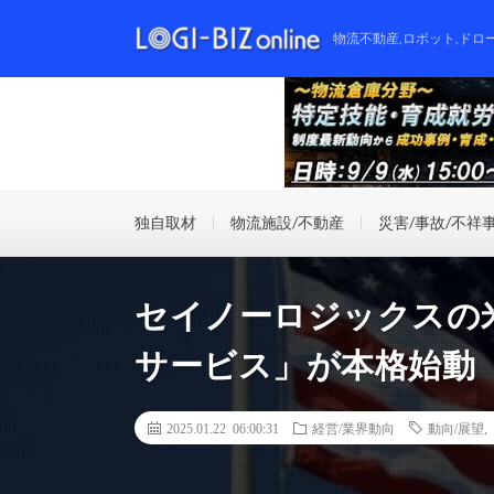
物流不動産,ロボット,ドロ
独自取材
物流施設/不動産
災害/事故/不祥
セイノーロジックスの
サービス」が本格始動
2025.01.22 06:00:31
経営/業界動向
動向/展望
,