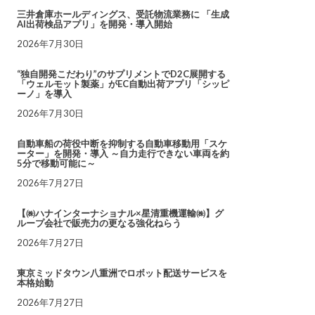
三井倉庫ホールディングス、受託物流業務に 「生成
AI出荷検品アプリ」を開発・導入開始
2026年7月30日
“独自開発こだわり”のサプリメントでD2C展開する
「ウェルモット製薬」がEC自動出荷アプリ「シッピ
ーノ」を導入
2026年7月30日
自動車船の荷役中断を抑制する自動車移動用「スケ
ーター」を開発・導入 ～自力走行できない車両を約
5分で移動可能に～
2026年7月27日
【㈱ハナインターナショナル×星清重機運輸㈱】グ
ループ会社で販売力の更なる強化ねらう
2026年7月27日
東京ミッドタウン八重洲でロボット配送サービスを
本格始動
2026年7月27日