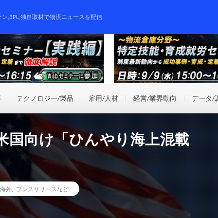
ーン,3PL,独自取材で物流ニュースを配信
事
テクノロジー/製品
雇用/人材
経営/業界動向
データ/
米国向け「ひんやり海上混載
海外
,
プレスリリースなど