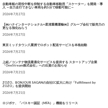
自動車船の荷役中断を抑制する自動車移動用「スケーター」を開発・導
入 ～自力走行できない車両を約5分で移動可能に～
2026年7月27日
【㈱ハナインターナショナル×星清重機運輸㈱】グループ会社で販売力の
更なる強化ねらう
2026年7月27日
東京ミッドタウン八重洲でロボット配送サービスを本格始動
2026年7月27日
上組／コンテナ物流最適化サービスを提供する スタートアップ企業
「OneStream株式会社」への出資のお知らせ
2026年7月21日
ZOZO、BONJOUR SAGANの自社EC拡大に向け「Fulfillment by
ZOZO」を提供開始
2026年7月21日
ロジポケ、「パスキー認証（MFA）」機能をリリース