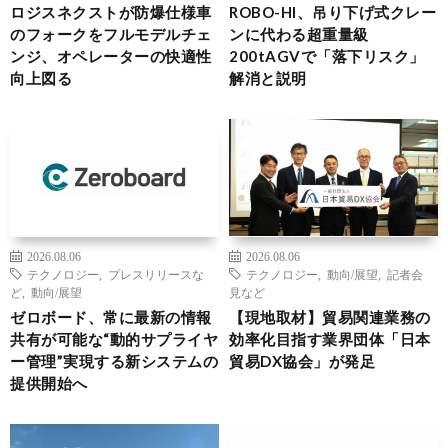
ロジスネクストが防爆仕様車
ROBO-HI、吊り下げ式クレー
のフォークをフルモデルチェ
ンに代わる超重量級
ンジ、オペレーターの快適性
200tAGVで「落下リスク」
向上図る
解消と説明
2026.08.06
2026.08.06
テクノロジー
,
プレスリリースな
テクノロジー
,
動向/展望
,
記者会
ど
,
動向/展望
見など
ゼロボード、常に最新の情報
【現地取材】貿易関連業務の
共有が可能な“動的サプライヤ
効率化目指す業界団体「日本
ー管理”実現する新システムの
貿易DX協会」が発足
提供開始へ