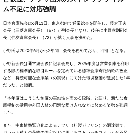
ム不足に対応強調
日本倉庫協会は6月11日、東京都内で通常総会を開催し、藤倉正夫
会長（三菱倉庫会長）（67）が副会長となり、後任に小野孝則副会
長（住友倉庫会長）（72）が就く人事を決めた。
小野氏は2020年6月から2年間、会長を務めており、2回目となる。
小野新会長は通常総会後に記者会見し、2025年度は営業倉庫を利用
する際の標準的な取引ルールを定めている標準倉庫寄託約款の改正
など「持続可能な倉庫業（の実現）に向けた環境整備が進展した1年
だった」と指摘。
「本年度はこうした制度の実効性を高める段階」と語り、新たな倉
庫税制の活用や外国人材の円滑な受け入れなどに努める姿勢を強調
した。
また、中東情勢緊迫化によるナフサ（粗製ガソリン）の調達難で、
パレット積みの荷物の固定などに用いるストレッチフィルムが不足