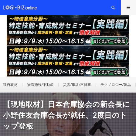
独自取材
物流施設/不動産
災害/事故/不祥事
テクノロジー/製品
【現地取材】日本倉庫協会の新会長に
小野住友倉庫会長が就任、2度目のト
ップ登板