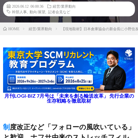
2026.06.12 06:00:36
経営/業界動向
幹部人事
,
動向/展望
,
記者会見など
経営/業界動向
【現地取材】日本倉庫協会の新会長に小野住
HOME
月刊LOGI-BIZ 7月号は「未来を創る輸送改革」 先行企業の
生存戦略を徹底取材
制度改正など「フォローの風吹いている」
と歓迎、ナフサ由来のストレッチフィル