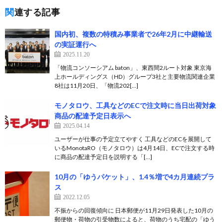
関連する記事
国内初、複数の特積み事業者で26年2月に中継輸送
の実証運行へ
2025.11.20
「物流コンソーシアム baton」、東西間2ルート対象 東京海
上ホールディングス（HD）グループ3社と主要物流関連企業
8社は11月20日、「物流202[…]
モノタロウ、工具などのECで注文時に当日出荷対象
商品の配達予定日表示へ
2025.04.14
ユーザーが仕事の予定立てやすく 工具などのECを展開して
いるMonotaRO（モノタロウ）は4月14日、ECで注文する時
に商品の配達予定日を説明する「[…]
10月の「ゆうパケット」、1.4％増で4カ月連続プラ
ス
2022.12.05
不振からの回復傾向に 日本郵便が11月29日発表した10月の
郵便物・荷物の引受物数によると、荷物のうち宅配の「ゆう