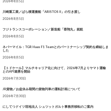
2026年8月5日
川崎重工業／ばら積運搬船「ARISTOS II」の引き渡し
2026年8月5日
フジトランスコーポレーション／新造船「蓉翔丸」就航
2026年8月5日
ネバーマイル：TGR Haas F1 Teamとのパートナーシップ契約を締結しま
した
2026年8月5日
【トドケール】マルチキャリア化に向けて、2026年7月よりヤマト運輸
とのAPI連携を開始
2026年7月30日
JR貨物／お盆休み期間の貨物列車の運転計画について
2026年7月30日
にしてつドイツ現地法人 シュツットガルト事務所移転のご案内