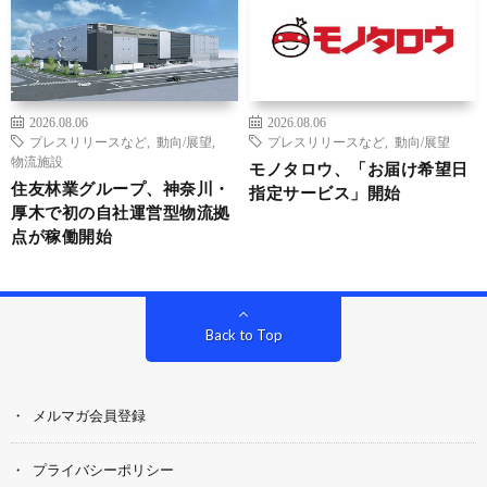
2026.08.06
2026.08.06
プレスリリースなど
,
動向/展望
,
プレスリリースなど
,
動向/展望
物流施設
モノタロウ、「お届け希望日
住友林業グループ、神奈川・
指定サービス」開始
厚木で初の自社運営型物流拠
点が稼働開始
Back to Top
メルマガ会員登録
プライバシーポリシー