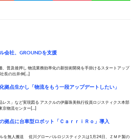
ル会社、GROUNDを支援
価、普及後押し 物流業務効率化の新技術開発を手掛けるスタートアップ
社長の出井伸[…]
化拠点生かし「物流をもう一段アップデートしたい」
品レス」など実現図る アスクルの伊藤珠美執行役員ロジスティクス本部
京物流センター[…]
の拠点に台車型ロボット「ＣａｒｒｉＲｏ」導入
トルを無人搬送 佐川グローバルロジスティクスは1月24日、ＺＭＰ製の