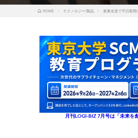
テクノロジー/製品
新東名道で平日夜間
HOME
月刊LOGI-BIZ 7月号は「未