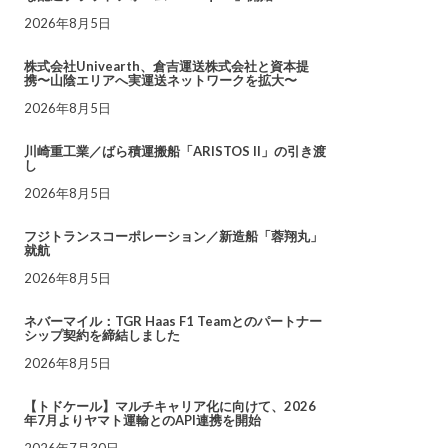
2026年8月5日
株式会社Univearth、倉吉運送株式会社と資本提
携〜山陰エリアへ実運送ネットワークを拡大〜
2026年8月5日
川崎重工業／ばら積運搬船「ARISTOS II」の引き渡
し
2026年8月5日
フジトランスコーポレーション／新造船「蓉翔丸」
就航
2026年8月5日
ネバーマイル：TGR Haas F1 Teamとのパートナー
シップ契約を締結しました
2026年8月5日
【トドケール】マルチキャリア化に向けて、2026
年7月よりヤマト運輸とのAPI連携を開始
2026年7月30日