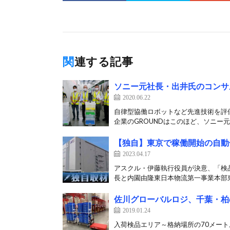
関連する記事
ソニー元社長・出井氏のコンサ
2020.06.22
自律型協働ロボットなど先進技術を評
企業のGROUNDはこのほど、ソニー元
【独自】東京で稼働開始の自動
2023.04.17
アスクル・伊藤執行役員が決意、「検
長と内園由隆東日本物流第一事業本部東
佐川グローバルロジ、千葉・柏
2019.01.24
入荷検品エリア～格納場所の70メー