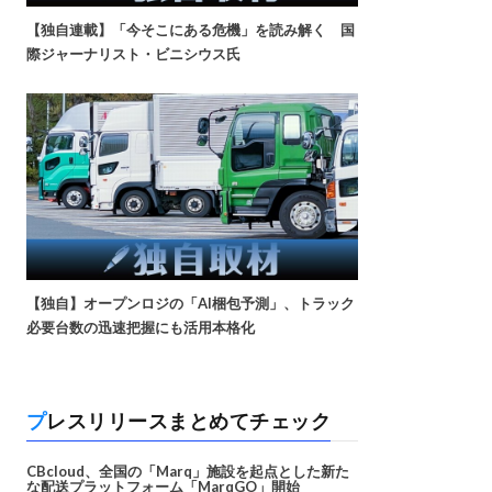
【独自連載】「今そこにある危機」を読み解く 国
際ジャーナリスト・ビニシウス氏
【独自】オープンロジの「AI梱包予測」、トラック
必要台数の迅速把握にも活用本格化
プレスリリースまとめてチェック
CBcloud、全国の「Marq」施設を起点とした新た
な配送プラットフォーム「MarqGO」開始