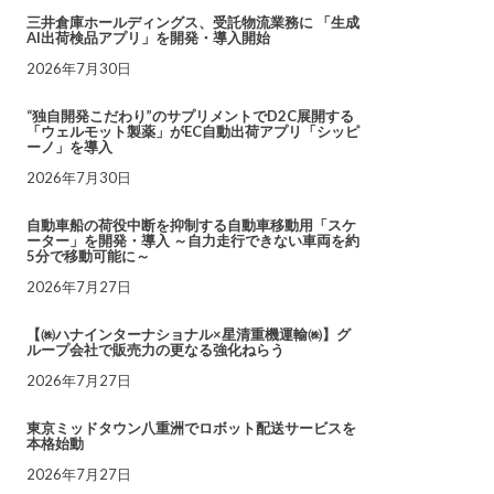
三井倉庫ホールディングス、受託物流業務に 「生成
AI出荷検品アプリ」を開発・導入開始
2026年7月30日
“独自開発こだわり”のサプリメントでD2C展開する
「ウェルモット製薬」がEC自動出荷アプリ「シッピ
ーノ」を導入
2026年7月30日
自動車船の荷役中断を抑制する自動車移動用「スケ
ーター」を開発・導入 ～自力走行できない車両を約
5分で移動可能に～
2026年7月27日
【㈱ハナインターナショナル×星清重機運輸㈱】グ
ループ会社で販売力の更なる強化ねらう
2026年7月27日
東京ミッドタウン八重洲でロボット配送サービスを
本格始動
2026年7月27日