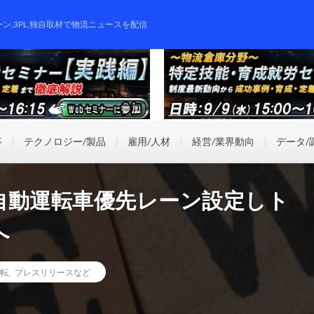
ーン,3PL,独自取材で物流ニュースを配信
事
テクノロジー/製品
雇用/人材
経営/業界動向
データ/
自動運転車優先レーン設定しト
へ
転
,
プレスリリースなど