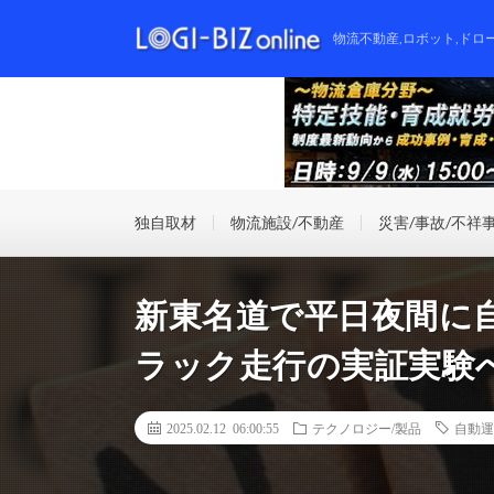
物流不動産,ロボット,ドロ
独自取材
物流施設/不動産
災害/事故/不祥
新東名道で平日夜間に
ラック走行の実証実験
2025.02.12 06:00:55
テクノロジー/製品
自動運