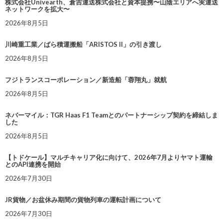
株式会社Univearth、倉吉運送株式会社と資本提携〜山陰エリアへ実運送
ネットワークを拡大〜
2026年8月5日
川崎重工業／ばら積運搬船「ARISTOS II」の引き渡し
2026年8月5日
フジトランスコーポレーション／新造船「蓉翔丸」就航
2026年8月5日
ネバーマイル：TGR Haas F1 Teamとのパートナーシップ契約を締結しま
した
2026年8月5日
【トドケール】マルチキャリア化に向けて、2026年7月よりヤマト運輸
とのAPI連携を開始
2026年7月30日
JR貨物／お盆休み期間の貨物列車の運転計画について
2026年7月30日