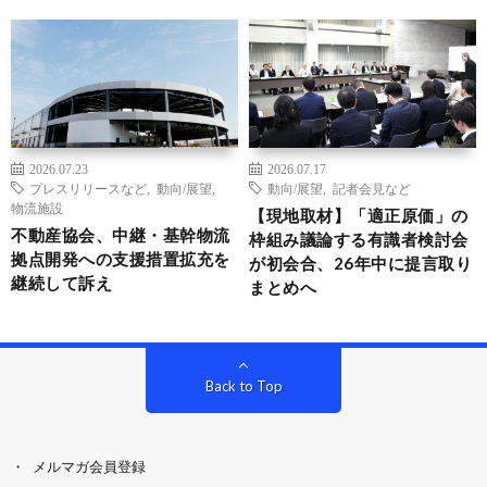
2026.07.23
2026.07.17
プレスリリースなど
,
動向/展望
,
動向/展望
,
記者会見など
物流施設
【現地取材】「適正原価」の
不動産協会、中継・基幹物流
枠組み議論する有識者検討会
拠点開発への支援措置拡充を
が初会合、26年中に提言取り
継続して訴え
まとめへ
Back to Top
メルマガ会員登録