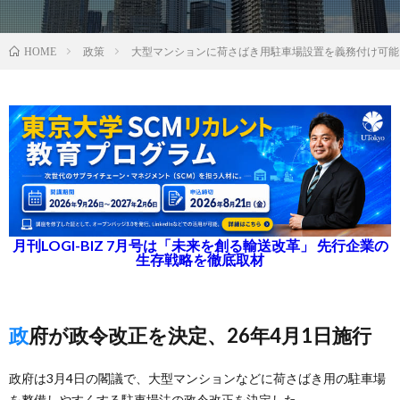
政策
大型マンションに荷さばき用駐車場設置を義務付け可能
HOME
月刊LOGI-BIZ 7月号は「未来を創る輸送改革」 先行企業の
生存戦略を徹底取材
政府が政令改正を決定、26年4月1日施行
政府は3月4日の閣議で、大型マンションなどに荷さばき用の駐車場
を整備しやすくする駐車場法の政令改正を決定した。