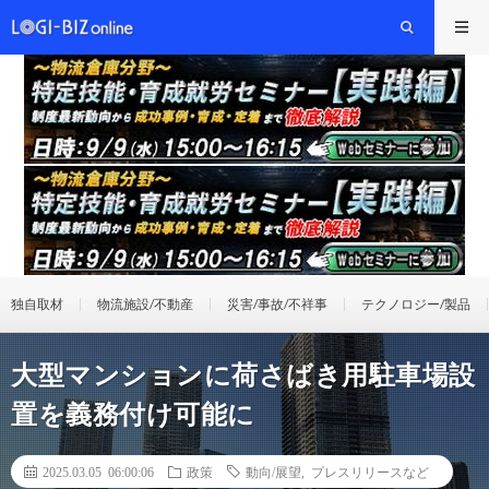
独自取材
物流施設/不動産
災害/事故/不祥事
テクノロジー/製品
大型マンションに荷さばき用駐車場設
置を義務付け可能に
2025.03.05 06:00:06
政策
動向/展望
,
プレスリリースなど