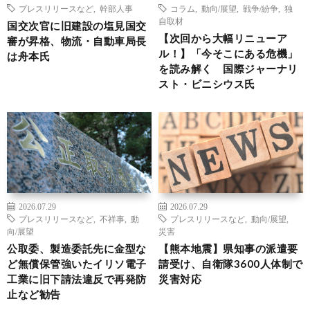
プレスリリースなど
,
幹部人事
コラム
,
動向/展望
,
戦争/紛争
,
独
自取材
国交次官に旧建設の塩見国交
【次回から大幅リニューア
審が昇格、物流・自動車局長
ル！】「今そこにある危機」
は舟本氏
を読み解く 国際ジャーナリ
スト・ビニシウス氏
2026.07.29
2026.07.29
プレスリリースなど
,
不祥事
,
動
プレスリリースなど
,
動向/展望
,
向/展望
災害
公取委、製造委託先に金型な
【熊本地震】県知事の派遣要
ど無償保管強いたイリソ電子
請受け、自衛隊3600人体制で
工業に旧下請法違反で再発防
災害対応
止など勧告