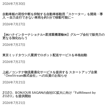
2026年7月30日
自動車船の荷役中断を抑制する自動車移動用「スケーター」を開発・導
入 ～自力走行できない車両を約5分で移動可能に～
2026年7月27日
【㈱ハナインターナショナル×星清重機運輸㈱】グループ会社で販売力の
更なる強化ねらう
2026年7月27日
東京ミッドタウン八重洲でロボット配送サービスを本格始動
2026年7月27日
上組／コンテナ物流最適化サービスを提供する スタートアップ企業
「OneStream株式会社」への出資のお知らせ
2026年7月21日
ZOZO、BONJOUR SAGANの自社EC拡大に向け「Fulfillment by
ZOZO」を提供開始
2026年7月21日