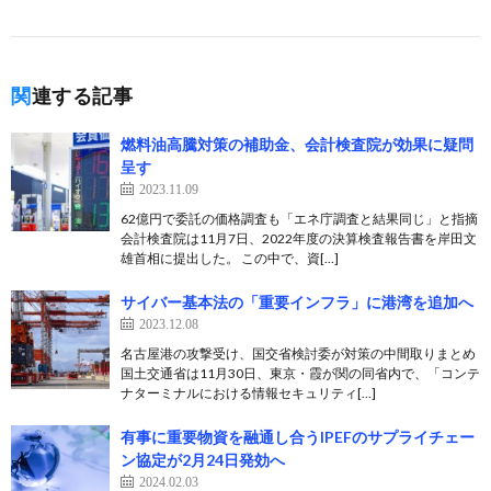
関連する記事
燃料油高騰対策の補助金、会計検査院が効果に疑問
呈す
2023.11.09
62億円で委託の価格調査も「エネ庁調査と結果同じ」と指摘
会計検査院は11月7日、2022年度の決算検査報告書を岸田文
雄首相に提出した。 この中で、資[…]
サイバー基本法の「重要インフラ」に港湾を追加へ
2023.12.08
名古屋港の攻撃受け、国交省検討委が対策の中間取りまとめ
国土交通省は11月30日、東京・霞が関の同省内で、「コンテ
ナターミナルにおける情報セキュリティ[…]
有事に重要物資を融通し合うIPEFのサプライチェー
ン協定が2月24日発効へ
2024.02.03