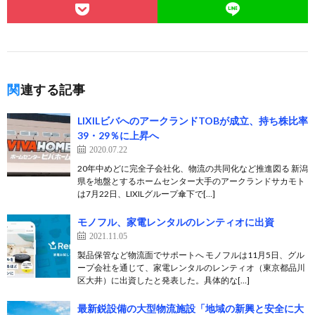
関連する記事
LIXILビバへのアークランドTOBが成立、持ち株比率
39・29％に上昇へ
2020.07.22
20年中めどに完全子会社化、物流の共同化など推進図る 新潟
県を地盤とするホームセンター大手のアークランドサカモト
は7月22日、LIXILグループ傘下で[…]
モノフル、家電レンタルのレンティオに出資
2021.11.05
製品保管など物流面でサポートへ モノフルは11月5日、グル
ープ会社を通じて、家電レンタルのレンティオ（東京都品川
区大井）に出資したと発表した。具体的な[…]
最新鋭設備の大型物流施設「地域の新興と安全に大