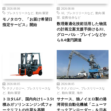
2026.08.06
2026.08.06
プレスリリースなど
,
動向/展望
AI
,
プレスリリースなど
,
動向/展
望
,
提携/合弁など
モノタロウ、「お届け希望日
数理最適化技術活用した物流
指定サービス」開始
の計画立案支援手掛けるJIJ、
グローバル・ブレインなどか
ら8.4億円調達
2026.08.05
2026.08.05
テクノロジー
,
プレスリリースな
テクノロジー
,
プレスリリースな
ど
,
動向/展望
ど
,
動向/展望
,
海外
トヨタL&F、国内向け1～3.5t
サナース、独ノイエロ製の港
積みガソリンエンジン式フォ
湾荷役自動化機械「ニューマ
ークリフトの出荷を再開
チックアンローダー」を日本