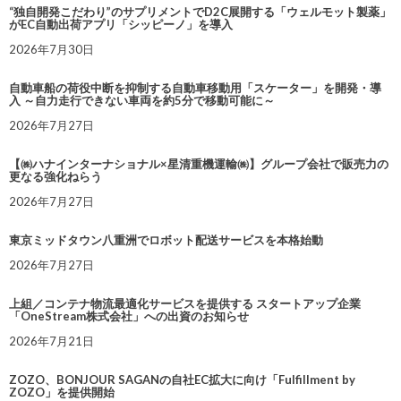
“独自開発こだわり”のサプリメントでD2C展開する「ウェルモット製薬」
がEC自動出荷アプリ「シッピーノ」を導入
2026年7月30日
自動車船の荷役中断を抑制する自動車移動用「スケーター」を開発・導
入 ～自力走行できない車両を約5分で移動可能に～
2026年7月27日
【㈱ハナインターナショナル×星清重機運輸㈱】グループ会社で販売力の
更なる強化ねらう
2026年7月27日
東京ミッドタウン八重洲でロボット配送サービスを本格始動
2026年7月27日
上組／コンテナ物流最適化サービスを提供する スタートアップ企業
「OneStream株式会社」への出資のお知らせ
2026年7月21日
ZOZO、BONJOUR SAGANの自社EC拡大に向け「Fulfillment by
ZOZO」を提供開始