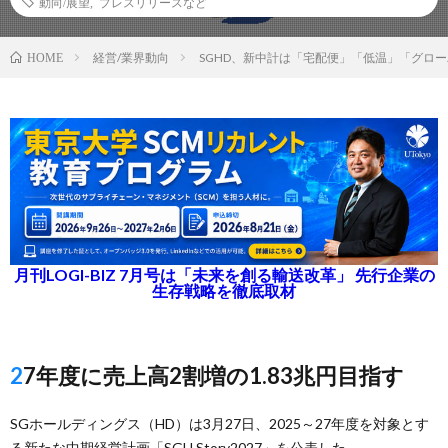
動向/展望
,
プレスリリースなど
経営/業界動向
SGHD、新中計は「宅配便」「低温」「グロ
HOME
月刊LOGI-BIZ 7月号は「未来を創る輸送改革」 先行企業の
生存戦略を徹底取材
27年度に売上高2割増の1.83兆円目指す
SGホールディングス（HD）は3月27日、2025～27年度を対象とす
る新たな中期経営計画「SGH Story2027」を公表した。