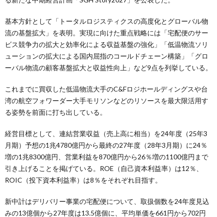
基本方針として「トータルロジスティクスの高度化とグローバル物
流の基盤拡大」を表明。実現に向けた重点戦略には「宅配便のサー
ビス競争力の拡大と効率化による収益基盤の強化」「低温物流ソリ
ューションの拡大による国内屈指のコールドチェーン構築」「グロ
ーバル物流の顧客基盤拡大と収益性向上」など9点を列挙している。
これまでに買収した低温物流大手のC&Fロジホールディングスや台
湾の航空フォワーダー大手モリソンなどのリソースを最大限活用す
る姿勢を前面に打ち出している。
経営目標として、連結営業収益（売上高に相当）を24年度（25年3
月期）予想の1兆4780億円から最終の27年度（28年3月期）に24％
増の1兆8300億円、営業利益を870億円から26％増の1100億円まで
引き上げることを掲げている。ROE（自己資本利益率）は12％、
ROIC（投下資本利益率）は8％をそれぞれ目指す。
新中計はデリバリー事業の宅配便について、取扱個数を24年度見込
みの13億個から27年度は13.5億個に、平均単価を661円から702円