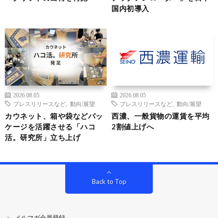
国内初導入
2026.08.05
2026.08.05
プレスリリースなど
,
動向/展望
プレスリリースなど
,
動向/展望
カウネット、箱や袋などパッ
西濃、一般貨物の運賃を平均
ケージを活躍させる「ハコ
2割値上げへ
活。研究所」立ち上げ
Back to Top
メルマガ会員登録