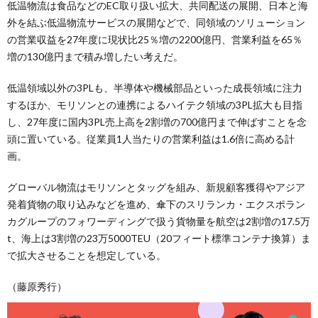
低温物流は食品などのEC取り扱い拡大、共同配送の展開、日本と海
外を結ぶ低温物流サービスの展開などで、同領域のソリューション
の営業収益を27年度に現状比25％増の2200億円、営業利益を65％
増の130億円まで積み増したい考えだ。
低温領域以外の3PLも、半導体や機械部品といった成長領域に注力
するほか、モリソンとの連携によるハイテク領域の3PL拡大も目指
し、27年度に国内3PL売上高を2割増の700億円まで伸ばすことを念
頭に置いている。従業員1人当たりの営業利益は1.6倍に高める計
画。
グローバル物流はモリソンとタッグを組み、新規顧客獲得やアジア
発着貨物の取り込みなどを進め、傘下のスリランカ・エクスポラン
カグループのフォワーディングで扱う貨物量を航空は2割増の17.5万
t、海上は3割増の23万5000TEU（20フィート標準コンテナ換算）ま
で拡大させることを想定している。
（藤原秀行）