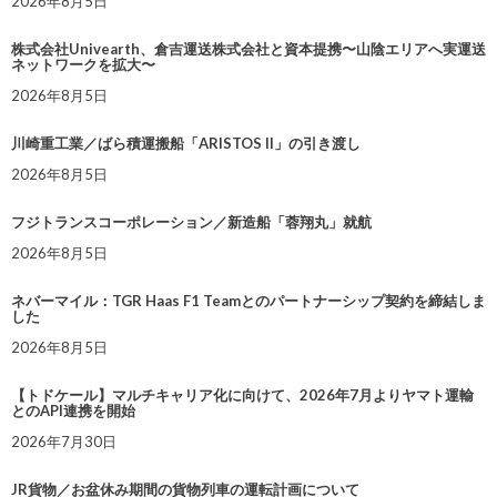
2026年8月5日
株式会社Univearth、倉吉運送株式会社と資本提携〜山陰エリアへ実運送
ネットワークを拡大〜
2026年8月5日
川崎重工業／ばら積運搬船「ARISTOS II」の引き渡し
2026年8月5日
フジトランスコーポレーション／新造船「蓉翔丸」就航
2026年8月5日
ネバーマイル：TGR Haas F1 Teamとのパートナーシップ契約を締結しま
した
2026年8月5日
【トドケール】マルチキャリア化に向けて、2026年7月よりヤマト運輸
とのAPI連携を開始
2026年7月30日
JR貨物／お盆休み期間の貨物列車の運転計画について