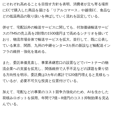
にそれぞれ高めることを目指す方針を表明。消費者が立ち寄る場所
にECで購入した商品を届ける「リアルコマース」や越境EC、食品な
どの低温商品の取り扱いを伸ばしていく流れを設定している。
併せて、宅配以外の輸送サービスに関しても、付加価値輸送サービ
スのTMSの売上高を2割増の1500億円まで高めるシナリオを描いて
おり、物流市場全体で輸送サービスを拡大。並行して、既に公表し
ている東京、関西、九州の中継センター3カ所の新設など輸配送イン
フラの維持・強化を進める。
また、委託単価見直し、事業承継窓口の設置などでパートナーの物
流企業への支援を拡充し、関係維持で人手不足などの課題を乗り切
る方向性を明示。委託費は3カ年の累計で120億円増えると見積もっ
ているが、必要不可欠な投資と位置付けている。
加えて、宅配などの事業のコスト競争力強化のため、AIを生かした
荷積みロボットを採用。年間で7億～8億円のコスト抑制効果を見込
んでいる。