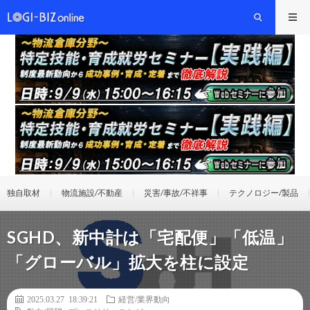
独自取材
物流施設/不動産
災害/事故/不祥事
テクノロジー/製品
SGHD、新中計は「宅配便」「低温」
「グローバル」拡大を柱に設定
2025.03.27 18:39:21
経営/業界動向