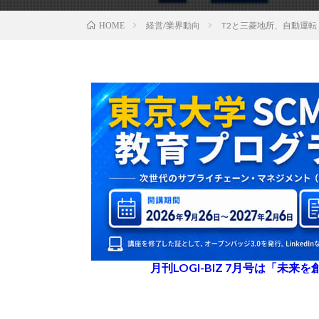
経営/業界動向
T2と三菱地所、自動運
HOME
月刊LOGI-BIZ 7月号は「未