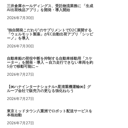
三井倉庫ホールディングス、受託物流業務に 「生成
AI出荷検品アプリ」を開発・導入開始
2026年7月30日
“独自開発こだわり”のサプリメントでD2C展開する
「ウェルモット製薬」がEC自動出荷アプリ「シッピ
ーノ」を導入
2026年7月30日
自動車船の荷役中断を抑制する自動車移動用「スケ
ーター」を開発・導入 ～自力走行できない車両を約
5分で移動可能に～
2026年7月27日
【㈱ハナインターナショナル×星清重機運輸㈱】グ
ループ会社で販売力の更なる強化ねらう
2026年7月27日
東京ミッドタウン八重洲でロボット配送サービスを
本格始動
2026年7月27日