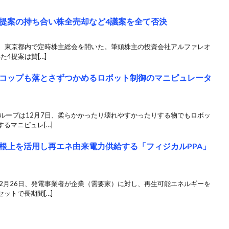
提案の持ち合い株全売却など4議案を全て否決
日、東京都内で定時株主総会を開いた。筆頭株主の投資会社アルファレオ
4提案は賛[…]
コップも落とさずつかめるロボット制御のマニピュレータ
ループは12月7日、柔らかかったり壊れやすかったりする物でもロボッ
るマニピュレ[…]
根上を活用し再エネ由来電力供給する「フィジカルPPA」
2月26日、発電事業者が企業（需要家）に対し、再生可能エネルギーを
ットで長期間[…]