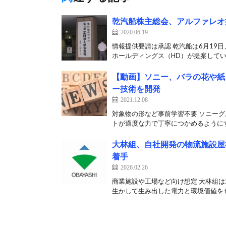
乾汽船株主総会、アルファレオ
2020.06.19
情報提供要請は承認 乾汽船は6月19
ホールディングス（HD）が提案していた
【動画】ソニー、バラの花や紙
ー技術を開発
2021.12.08
対象物の形など事前学習不要 ソニーグ
トが適度な力で丁寧につかめるようにす
大林組、自社開発の物流施設屋
着手
2026.02.26
商業施設や工場など向け想定 大林組は
生かして生み出した電力と環境価値をセ