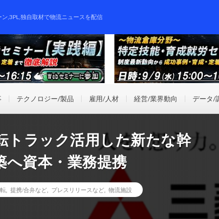
ーン,3PL,独自取材で物流ニュースを配信
事
テクノロジー/製品
雇用/人材
経営/業界動向
データ/
運転トラック活用した新たな幹
築へ資本・業務提携
転
,
提携/合弁など
,
プレスリリースなど
,
物流施設