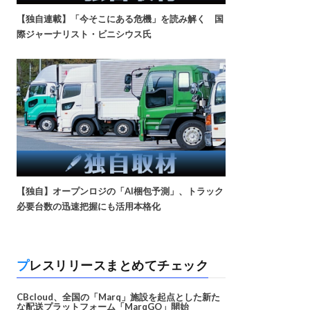
【独自連載】「今そこにある危機」を読み解く 国
際ジャーナリスト・ビニシウス氏
【独自】オープンロジの「AI梱包予測」、トラック
必要台数の迅速把握にも活用本格化
プレスリリースまとめてチェック
CBcloud、全国の「Marq」施設を起点とした新た
な配送プラットフォーム「MarqGO」開始