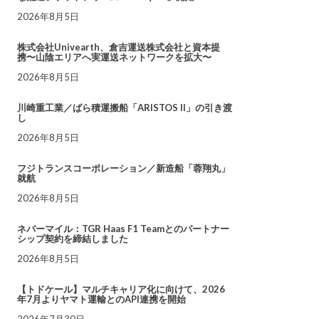
2026年8月5日
株式会社Univearth、倉吉運送株式会社と資本提
携〜山陰エリアへ実運送ネットワークを拡大〜
2026年8月5日
川崎重工業／ばら積運搬船「ARISTOS II」の引き渡
し
2026年8月5日
フジトランスコーポレーション／新造船「蓉翔丸」
就航
2026年8月5日
ネバーマイル：TGR Haas F1 Teamとのパートナー
シップ契約を締結しました
2026年8月5日
【トドケール】マルチキャリア化に向けて、2026
年7月よりヤマト運輸とのAPI連携を開始
2026年7月30日