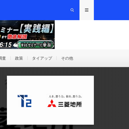
調査
政策
タイアップ
その他