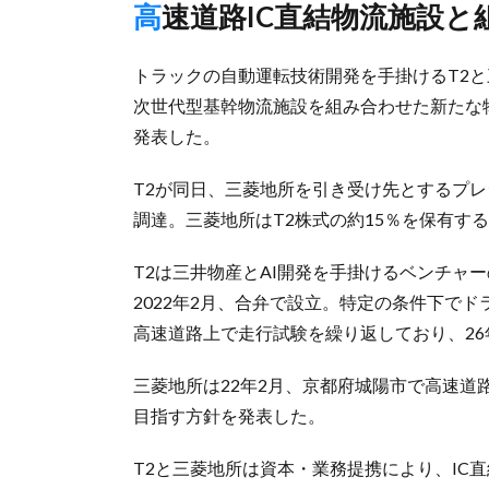
高速道路IC直結物流施設
トラックの自動運転技術開発を手掛けるT2と
次世代型基幹物流施設を組み合わせた新たな
発表した。
T2が同日、三菱地所を引き受け先とするプレ
調達。三菱地所はT2株式の約15％を保有す
T2は三井物産とAI開発を手掛けるベンチャーのPr
2022年2月、合弁で設立。特定の条件下で
高速道路上で走行試験を繰り返しており、2
三菱地所は22年2月、京都府城陽市で高速道
目指す方針を発表した。
T2と三菱地所は資本・業務提携により、IC