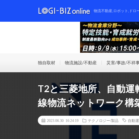
物流不動産,ロボット,ドロ
独自取材
物流施設/不動産
災害/事故/不祥
T2と三菱地所、自動
線物流ネットワーク構
2023.06.30 16:24:19
テクノロジー/製品
自動運