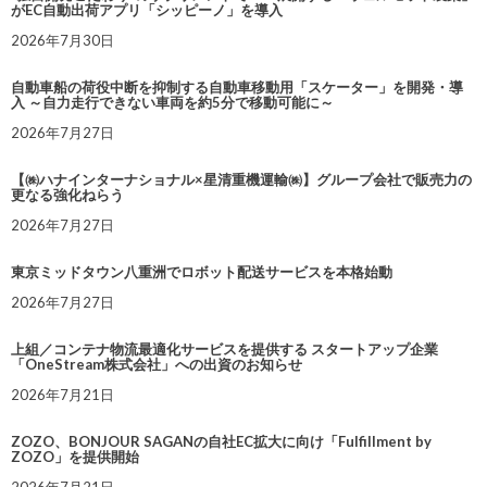
がEC自動出荷アプリ「シッピーノ」を導入
2026年7月30日
自動車船の荷役中断を抑制する自動車移動用「スケーター」を開発・導
入 ～自力走行できない車両を約5分で移動可能に～
2026年7月27日
【㈱ハナインターナショナル×星清重機運輸㈱】グループ会社で販売力の
更なる強化ねらう
2026年7月27日
東京ミッドタウン八重洲でロボット配送サービスを本格始動
2026年7月27日
上組／コンテナ物流最適化サービスを提供する スタートアップ企業
「OneStream株式会社」への出資のお知らせ
2026年7月21日
ZOZO、BONJOUR SAGANの自社EC拡大に向け「Fulfillment by
ZOZO」を提供開始