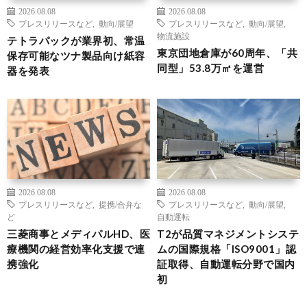
2026.08.08
2026.08.08
プレスリリースなど
,
動向/展望
プレスリリースなど
,
動向/展望
,
物流施設
テトラパックが業界初、常温
東京団地倉庫が60周年、「共
保存可能なツナ製品向け紙容
同型」53.8万㎡を運営
器を発表
2026.08.08
2026.08.08
プレスリリースなど
,
提携/合弁な
プレスリリースなど
,
動向/展望
,
ど
自動運転
三菱商事とメディパルHD、医
T2が品質マネジメントシステ
療機関の経営効率化支援で連
ムの国際規格「ISO9001」認
携強化
証取得、自動運転分野で国内
初