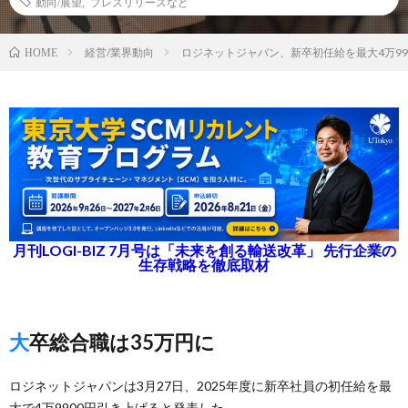
動向/展望
,
プレスリリースなど
経営/業界動向
ロジネットジャパン、新卒初任給を最大4万99
HOME
月刊LOGI-BIZ 7月号は「未来を創る輸送改革」 先行企業の
生存戦略を徹底取材
大卒総合職は35万円に
ロジネットジャパンは3月27日、2025年度に新卒社員の初任給を最
大で4万9900円引き上げると発表した。