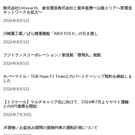
株式会社Univearth、倉吉運送株式会社と資本提携〜山陰エリアへ実運送
ネットワークを拡大〜
2026年8月5日
川崎重工業／ばら積運搬船「ARISTOS II」の引き渡し
2026年8月5日
フジトランスコーポレーション／新造船「蓉翔丸」就航
2026年8月5日
ネバーマイル：TGR Haas F1 Teamとのパートナーシップ契約を締結しま
した
2026年8月5日
【トドケール】マルチキャリア化に向けて、2026年7月よりヤマト運輸
とのAPI連携を開始
2026年7月30日
JR貨物／お盆休み期間の貨物列車の運転計画について