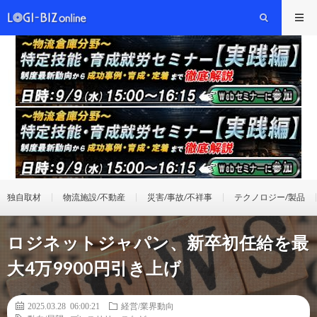
独自取材
物流施設/不動産
災害/事故/不祥事
テクノロジー/製品
ロジネットジャパン、新卒初任給を最
大4万9900円引き上げ
2025.03.28 06:00:21
経営/業界動向