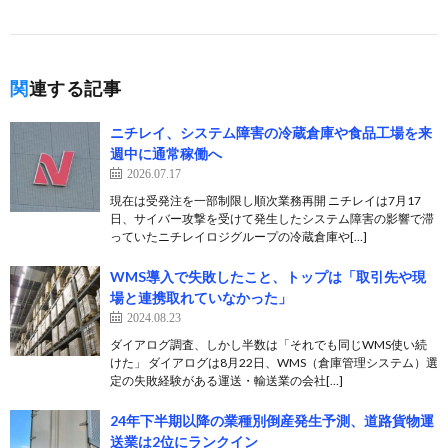
関連する記事
ニチレイ、システム障害の冷蔵倉庫や食品工場を来
週中に通常稼働へ
2026.07.17
現在は受発注を一部制限し順次業務再開 ニチレイは7月17
日、サイバー攻撃を受けて発生したシステム障害の影響で滞
っていたニチレイロジグループの冷蔵倉庫や[…]
WMS導入で失敗したこと、トップは「取引先や現
場と連携取れていなかった」
2024.08.23
ダイアログ調査、しかし半数は「それでも同じWMS使い続
けた」 ダイアログは8月22日、WMS（倉庫管理システム）選
定の失敗経験がある運送・輸送業の会社[…]
24年下半期以降の業種別倒産発生予測、道路貨物運
送業は2位にランクイン