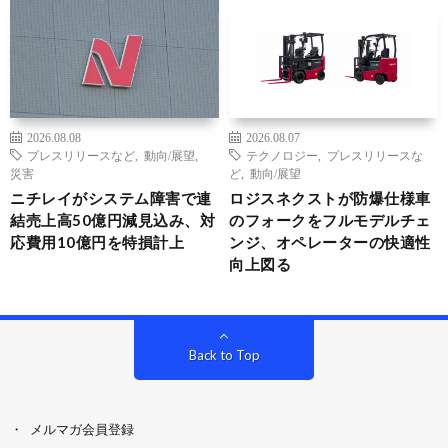
2026.08.08
2026.08.07
プレスリリースなど
,
動向/展望
,
テクノロジー
,
プレスリリースな
災害
ど
,
動向/展望
ニチレイがシステム障害で連
ロジスネクストが防爆仕様車
結売上高50億円減見込み、対
のフォークをフルモデルチェ
応費用10億円を特損計上
ンジ、オペレーターの快適性
向上図る
Back to Top
メルマガ会員登録