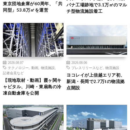
東京団地倉庫が60周年、「共
パナ工場跡地で3.1万㎡のマル
同型」53.8万㎡を運営
チ型物流施設着工
2026.08.07
2026.08.06
テクノロジー
,
動画
,
物流施設
,
プレスリリースなど
,
物流施設
記者会見など
ヨコレイが上信越エリア初、
【現地取材・動画】霞ヶ関キ
新潟・長岡で2.7万tの物流拠
ャピタル、川崎・東扇島の冷
点開設
凍自動倉庫を公開