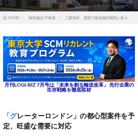
物流施設/不動産
三菱地所、英国で物流施設開発に参入
HOME
月刊LOGI-BIZ 7月号は「未来を創る輸送改革」 先行企業の
生存戦略を徹底取材
「グレーターロンドン」の都心型案件を予
定、旺盛な需要に対応