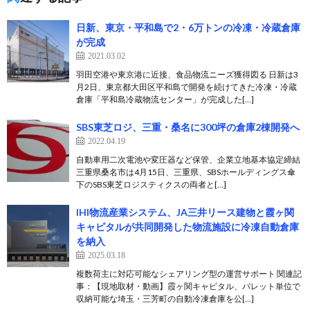
日新、東京・平和島で2・6万トンの冷凍・冷蔵倉庫
が完成
2021.03.02
羽田空港や東京港に近接、食品物流ニーズ獲得図る 日新は3
月2日、東京都大田区平和島で開発を続けてきた冷凍・冷蔵
倉庫「平和島冷蔵物流センター」が完成した[…]
SBS東芝ロジ、三重・桑名に300坪の倉庫2棟開発へ
2022.04.19
自動車用二次電池や変圧器など保管、企業立地基本協定締結
三重県桑名市は4月15日、三重県、SBSホールディングス傘
下のSBS東芝ロジスティクスの両者と[…]
IHI物流産業システム、JA三井リース建物と霞ヶ関
キャピタルが共同開発した物流施設に冷凍自動倉庫
を納入
2025.03.18
複数荷主に対応可能なシェアリング型の運営サポート 関連記
事：【現地取材・動画】霞ヶ関キャピタル、パレット単位で
収納可能な埼玉・三芳町の自動冷凍倉庫を公[…]