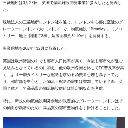
三菱地所は3月28日、英国で物流施設開発事業に参入したと発表し
た。
現地法人の三菱地所ロンドン社を通じ、ロンドン中心部に至近のグ
レーターロンドン（大ロンドン）で、物流施設「Bromley 」（ブロ
ムリー、地上1階建て3棟、延床面積約8110㎡）を開発する。
事業用地を2024年12月に取得した。
英国は欧州諸国の中でも都市人口比率が高く、今後も都市化が進む
見込みとなっているのに加え、他の欧州各国と比してEC普及率が高
く、より一層タイムリーな配送を求める消費者心理も高まってお
り、都市部を中心とした物流・配送の需要は増加している半面、英
国全体として高品質の物流施設供給は限定的な点を考慮。
特に、新規の物流施設開発余地が限定的なグレーターロンドンはそ
の傾向が顕著のため、高品質の都市型物件を手掛けることにした。