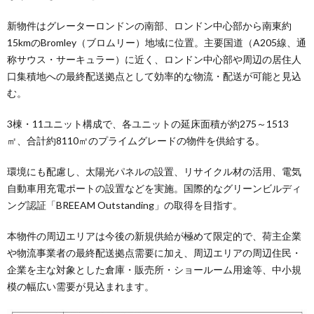
新物件はグレーターロンドンの南部、ロンドン中心部から南東約
15kmのBromley（ブロムリー）地域に位置。主要国道（A205線、通
称サウス・サーキュラー）に近く、ロンドン中心部や周辺の居住人
口集積地への最終配送拠点として効率的な物流・配送が可能と見込
む。
3棟・11ユニット構成で、各ユニットの延床面積が約275～1513
㎡、合計約8110㎡のプライムグレードの物件を供給する。
環境にも配慮し、太陽光パネルの設置、リサイクル材の活用、電気
自動車用充電ポートの設置などを実施。国際的なグリーンビルディ
ング認証「BREEAM Outstanding」の取得を目指す。
本物件の周辺エリアは今後の新規供給が極めて限定的で、荷主企業
や物流事業者の最終配送拠点需要に加え、周辺エリアの周辺住民・
企業を主な対象とした倉庫・販売所・ショールーム用途等、中小規
模の幅広い需要が見込まれます。