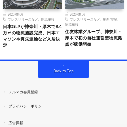
2026.08.06
2026.08.06
プレスリリースなど
,
物流施設
プレスリリースなど
,
動向/展望
,
物流施設
日本GLPが神奈川・厚木で8.4
住友林業グループ、神奈川・
万㎡の物流施設完成、日本エ
厚木で初の自社運営型物流拠
マソンや真栄運輸など入居決
点が稼働開始
定
Back to Top
メルマガ会員登録
プライバシーポリシー
広告掲載