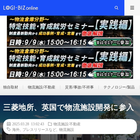
独自取材
物流施設/不動産
災害/事故/不祥事
テクノロジー/製品
三菱地所、英国で物流施設開発に参入
2025.03.28 13:02:43
物流施設/不動産
海外
,
プレスリリースなど
,
物流施設