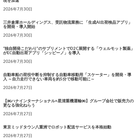
現を加速
2026年7月30日
三井倉庫ホールディングス、受託物流業務に 「生成AI出荷検品アプリ」
を開発・導入開始
2026年7月30日
“独自開発こだわり”のサプリメントでD2C展開する「ウェルモット製薬」
がEC自動出荷アプリ「シッピーノ」を導入
2026年7月30日
自動車船の荷役中断を抑制する自動車移動用「スケーター」を開発・導
入 ～自力走行できない車両を約5分で移動可能に～
2026年7月27日
【㈱ハナインターナショナル×星清重機運輸㈱】グループ会社で販売力の
更なる強化ねらう
2026年7月27日
東京ミッドタウン八重洲でロボット配送サービスを本格始動
2026年7月27日