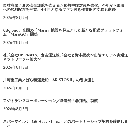
栗林商船／夏の安全運航を支えるため熱中症対策を強化。今年から船員
への飲料配布を開始、4年目となるファン付き作業服の支給も継続
2026年8月9日
CBcloud、全国の「Marq」施設を起点とした新たな配送プラットフォー
ム「MarqGO」開始
2026年8月5日
株式会社Univearth、倉吉運送株式会社と資本提携〜山陰エリアへ実運送
ネットワークを拡大〜
2026年8月5日
川崎重工業／ばら積運搬船「ARISTOS II」の引き渡し
2026年8月5日
フジトランスコーポレーション／新造船「蓉翔丸」就航
2026年8月5日
ネバーマイル：TGR Haas F1 Teamとのパートナーシップ契約を締結しま
した