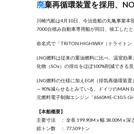
廃棄再循環装置を採用、NO
川崎汽船は4月10日、今治造船の丸亀事業本
7000台積み自動車専用船が同日、竣工した
命名式で「TRITON HIGHWAY（トライ
LNG燃料は従来の重油燃料に比べ、温室効果ガ
化物（SOx）の排出をほぼ100%削減できる
LNG燃料の仕様に加えEGR（排気再循環装置
～90%減らせるとみている。ドイツのMAN Ene
元燃料電子制御エンジン「6S60ME-C10.5-G
【本船概要】
主要寸法 ： 全長 199.90M x 幅 38.00M x 深さ 
総トン数 ： 77,509トン