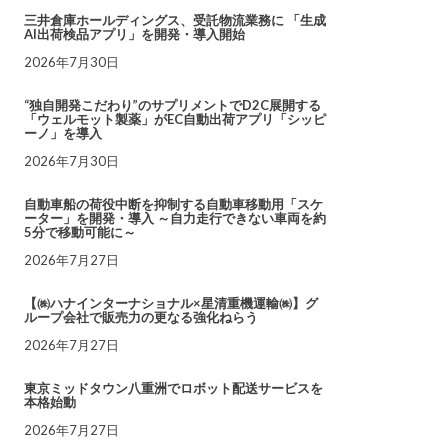
三井倉庫ホールディングス、受託物流業務に 「生成
AI出荷検品アプリ」を開発・導入開始
2026年7月30日
“独自開発こだわり”のサプリメントでD2C展開する
「ウェルモット製薬」がEC自動出荷アプリ「シッピ
ーノ」を導入
2026年7月30日
自動車船の荷役中断を抑制する自動車移動用「スケ
ーター」を開発・導入 ～自力走行できない車両を約
5分で移動可能に～
2026年7月27日
【㈱ハナインターナショナル×星清重機運輸㈱】グ
ループ会社で販売力の更なる強化ねらう
2026年7月27日
東京ミッドタウン八重洲でロボット配送サービスを
本格始動
2026年7月27日