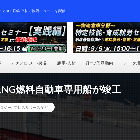
ーン,3PL,独自取材で物流ニュースを配信
事
テクノロジー/製品
雇用/人材
経営/業界動向
データ/
みLNG燃料自動車専用船が竣工
ロジー
,
プレスリリースなど