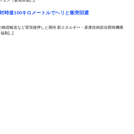
ョン（愛知県豊[…]
対時速100キロメートルでヘリと衝突回避
の物資輸送など実現後押しと期待 新エネルギー・産業技術総合開発機構
福島[…]