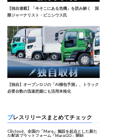
【独自連載】「今そこにある危機」を読み解く 国
際ジャーナリスト・ビニシウス氏
【独自】オープンロジの「AI梱包予測」、トラック
必要台数の迅速把握にも活用本格化
プレスリリースまとめてチェック
CBcloud、全国の「Marq」施設を起点とした新た
な配送プラットフォーム「MarqGO」開始