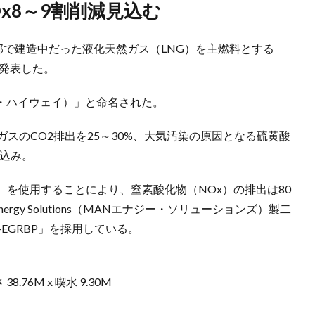
x8～9割削減見込む
部で建造中だった液化天然ガス（LNG）を主燃料とする
と発表した。
トン・ハイウェイ）」と命名された。
スのCO2排出を25～30%、大気汚染の原因となる硫黄酸
見込み。
）を使用することにより、窒素酸化物（NOx）の排出は80
rgy Solutions（MANエナジー・ソリューションズ）製二
I-EGRBP」を採用している。
38.76M x 喫水 9.30M