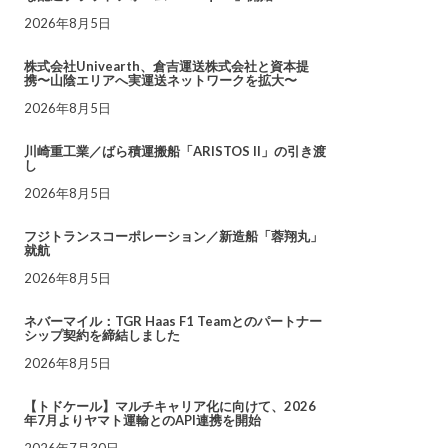
2026年8月5日
株式会社Univearth、倉吉運送株式会社と資本提
携〜山陰エリアへ実運送ネットワークを拡大〜
2026年8月5日
川崎重工業／ばら積運搬船「ARISTOS II」の引き渡
し
2026年8月5日
フジトランスコーポレーション／新造船「蓉翔丸」
就航
2026年8月5日
ネバーマイル：TGR Haas F1 Teamとのパートナー
シップ契約を締結しました
2026年8月5日
【トドケール】マルチキャリア化に向けて、2026
年7月よりヤマト運輸とのAPI連携を開始
2026年7月30日