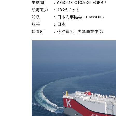
主機関 ： 6S60ME-C10.5-GI-EGRBP
航海速力 ： 18.25ノット
船級 ： 日本海事協会（ClassNK）
船籍 ： 日本
建造所 ： 今治造船 丸亀事業本部