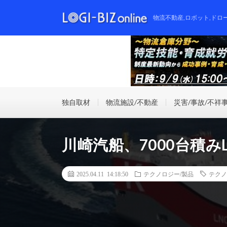
物流不動産,ロボット,ドロ
独自取材
物流施設/不動産
災害/事故/不祥
川崎汽船、7000台積
2025.04.11 14:18:50
テクノロジー/製品
テクノ