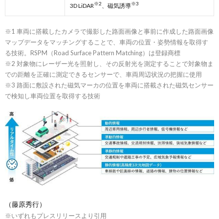
※2
※3
3D LiDAR
、磁気誘導
※1 車両に搭載したカメラで撮影した路面画像と事前に作成した路面画像
マップデータをマッチングすることで、車両の位置・姿勢情報を取得す
る技術。RSPM（Road Surface Pattern Matching）は登録商標
※2 対象物にレーザー光を照射し、その反射光を測定することで対象物ま
での距離を正確に測定できるセンサーで、車両周辺状況の把握に使用
※3 路面に敷設された磁気マーカの位置を車両に搭載された磁気センサー
で検知し車両位置を取得する技術
（藤原秀行）
※いずれもプレスリリースより引用