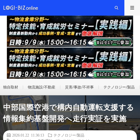
独自取材
物流施設/不動産
災害/事故/不祥事
テクノロジー/製品
中部国際空港で構内自動運転支援する
情報集約基盤開発へ走行実証を実施
2026.01.22 11:36:13
テクノロジー/製品