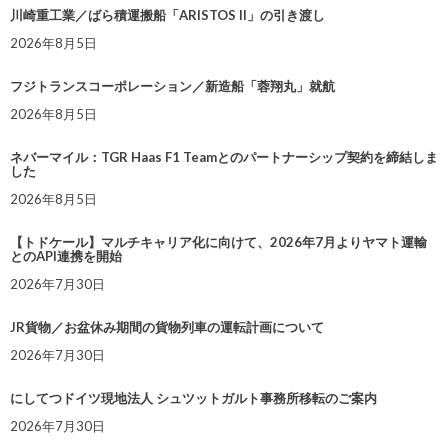
川崎重工業／ばら積運搬船「ARISTOS II」の引き渡し
2026年8月5日
フジトランスコーポレーション／新造船「蓉翔丸」就航
2026年8月5日
ネバーマイル：TGR Haas F1 Teamとのパートナーシップ契約を締結しま
した
2026年8月5日
【トドケール】マルチキャリア化に向けて、2026年7月よりヤマト運輸
とのAPI連携を開始
2026年7月30日
JR貨物／お盆休み期間の貨物列車の運転計画について
2026年7月30日
にしてつドイツ現地法人 シュツットガルト事務所移転のご案内
2026年7月30日