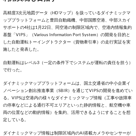
高精度3次元地図データ（HDマップ）を扱っているダイナミックマ
ッププラットフォームと豊田自動織機、中部国際空港、中部スカイ
サポートの4社は1月22日、同空港の制限区域内で、空港内情報集約
基盤「VIPS」（Various Information Port System）の開発を目的と
した自動運転トーイングトラクター（貨物牽引車）の走行実証を実
施したと発表した。
自動運転はレベル3（一定の条件下でシステムが運転の責任を担う）
で行った。
ダイナミックマッププラットフォームは、国土交通省の中小企業イ
ノベーション創出推進事業（SBIR）を通じてVIPSの開発を進めてい
る。VIPSは空港内の様々なダイナミックマップ情報（工事や故障車
の停車などによる通行不可エリアといった静的情報と、航空機や車
両の位置などの動的情報）を集約、活用できるようにすることを想
定している。
ダイナミックマップ情報は制限区域内のAI搭載カメラやセンサーが