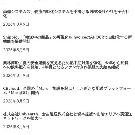
両備システムズ、物流自動化システムを手掛ける 株式会社APTを子会社
化
2026年8月9日
Shippio、「輸送中の商品」の可視化をInvoiceのAI-OCRで自動化する新
機能を提供開始
2026年8月9日
栗林商船／夏の安全運航を支えるため熱中症対策を強化。今年から船員
への飲料配布を開始、4年目となるファン付き作業服の支給も継続
2026年8月9日
CBcloud、全国の「Marq」施設を起点とした新たな配送プラットフォー
ム「MarqGO」開始
2026年8月5日
株式会社Univearth、倉吉運送株式会社と資本提携〜山陰エリアへ実運送
ネットワークを拡大〜
2026年8月5日