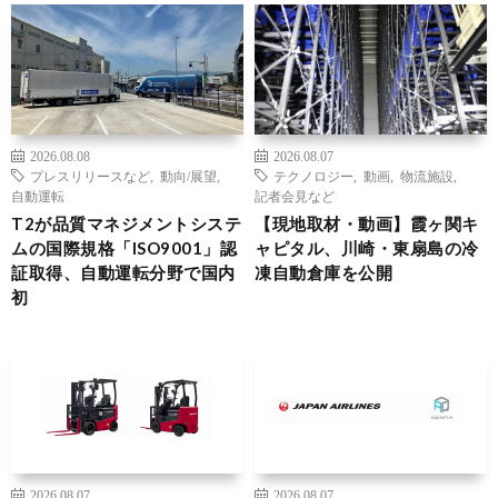
2026.08.08
2026.08.07
プレスリリースなど
,
動向/展望
,
テクノロジー
,
動画
,
物流施設
,
自動運転
記者会見など
T2が品質マネジメントシステ
【現地取材・動画】霞ヶ関キ
ムの国際規格「ISO9001」認
ャピタル、川崎・東扇島の冷
証取得、自動運転分野で国内
凍自動倉庫を公開
初
2026.08.07
2026.08.07