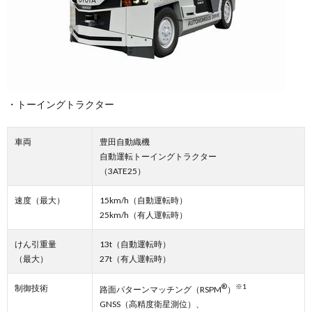
・トーイングトラクター
車両
豊田自動織機
自動運転トーイングトラクター
（3ATE25）
速度（最大）
15km/h（自動運転時）
25km/h（有人運転時）
けん引重量
13t（自動運転時）
（最大）
27t（有人運転時）
®
※1
制御技術
路面パターンマッチング（RSPM
）
GNSS（高精度衛星測位）、