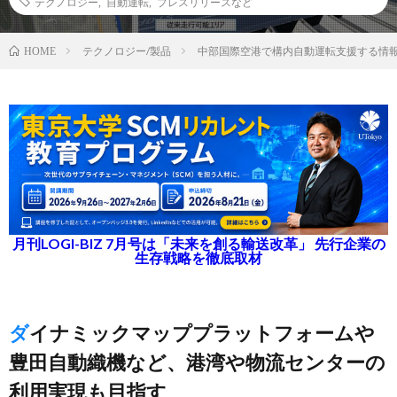
テクノロジー
,
自動運転
,
プレスリリースなど
テクノロジー/製品
中部国際空港で構内自動運転支援する情
HOME
月刊LOGI-BIZ 7月号は「未来を創る輸送改革」 先行企業の
生存戦略を徹底取材
ダイナミックマッププラットフォームや
豊田自動織機など、港湾や物流センターの
利用実現も目指す