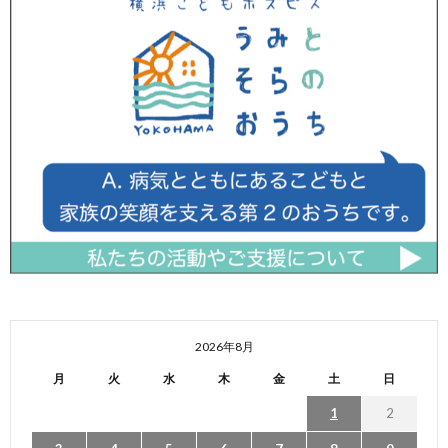
2026年8月
月
火
水
木
金
土
日
1
2