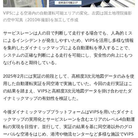
VIPSによる空港内の自動運転可能エリアの変化。左図は国土地理院撮影
の空中写真（2010年撮影)を加工して作成
サービスレーンは人の目で判断して走行する場合でも、人為的ミス
によるインシデントが発生しやすいため、VIPSを活用し多様な情報
を集約したダイナミックマップによる自動運転を導入することで、
システムの正確な判断による走行を可能にし、安全性の向上にもつ
なげられると期待している。
2025年2月には実証の前段として、高精度3次元地図データのみを使
用した自動運転実証を同空港で実施していた。今回の走行実証はこ
の結果を踏まえ、VIPSと高精度3次元地図データを掛け合わせたダ
イナミックマップの有効性を検証した。
今後ダイナミックマッププラットフォームはVIPSを用いたダイナミ
ックマップの実用化とサービスレーンを含むエリアのレベル4自動運
転の実現を目指す。並行して、実証の結果を基に同空港以外のグロ
ーバルな空港をはじめ、港湾や物流センターなど多様な施設でVIPS