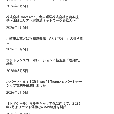
2026年8月5日
株式会社Univearth、倉吉運送株式会社と資本提
携〜山陰エリアへ実運送ネットワークを拡大〜
2026年8月5日
川崎重工業／ばら積運搬船「ARISTOS II」の引き渡
し
2026年8月5日
フジトランスコーポレーション／新造船「蓉翔丸」
就航
2026年8月5日
ネバーマイル：TGR Haas F1 Teamとのパートナー
シップ契約を締結しました
2026年8月5日
【トドケール】マルチキャリア化に向けて、2026
年7月よりヤマト運輸とのAPI連携を開始
2026年7月30日