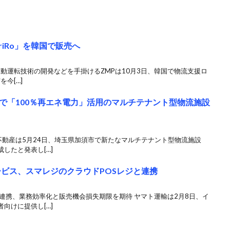
riRo」を韓国で販売へ
自動運転技術の開発などを手掛けるZMPは10月3日、韓国で物流支援ロ
を今[…]
で「100％再エネ電力」活用のマルチテナント型物流施設
ス不動産は5月24日、埼玉県加須市で新たなマルチテナント型物流施設
したと発表し[…]
ービス、スマレジのクラウドPOSレジと連携
連携、業務効率化と販売機会損失期限を期待 ヤマト運輸は2月8日、イ
向けに提供し[…]