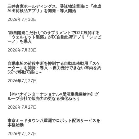
三井倉庫ホールディングス、受託物流業務に 「生成
AI出荷検品アプリ」を開発・導入開始
2026年7月30日
“独自開発こだわり”のサプリメントでD2C展開する
「ウェルモット製薬」がEC自動出荷アプリ「シッピ
ーノ」を導入
2026年7月30日
自動車船の荷役中断を抑制する自動車移動用「スケ
ーター」を開発・導入 ～自力走行できない車両を約
5分で移動可能に～
2026年7月27日
【㈱ハナインターナショナル×星清重機運輸㈱】グ
ループ会社で販売力の更なる強化ねらう
2026年7月27日
東京ミッドタウン八重洲でロボット配送サービスを
本格始動
2026年7月27日