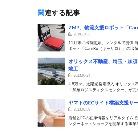
関連する記事
ZMP、物流支援ロボット「Car
2019.10.03
11月末に出荷開始、レンタルで提供 
ボット「CarriRo（キャリロ）」の出荷
オリックス不動産、埼玉・加須
竣工
2023.05.24
4.8万㎡、太陽光発電導入 オリック
「加須ロジスティクスセンター」が完成
ヤマトのECサイト構築支援サ
2023.02.09
店舗とECの在庫情報をリアルタイムで
ンターネットショップを開業する事業者