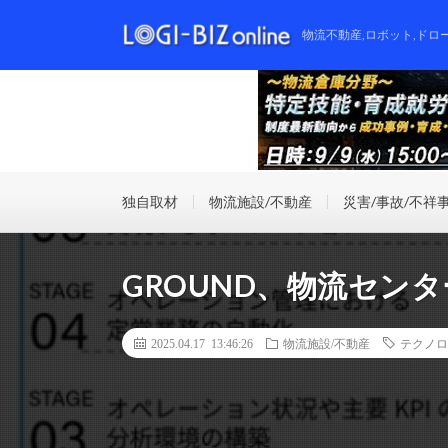
物流不動産,ロボット,ドロ
独自取材
物流施設/不動産
災害/事故/不祥
GROUND、物流セン
2025.04.17 13:46:26
物流施設/不動産
テクノロ