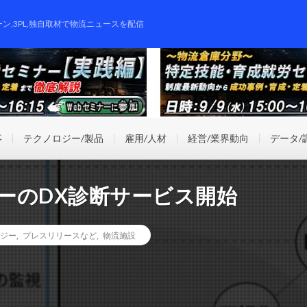
ーン,3PL,独自取材で物流ニュースを配信
事
テクノロジー/製品
雇用/人材
経営/業界動向
データ/
ターのDX診断サービス開始
ジー
,
プレスリリースなど
,
物流施設