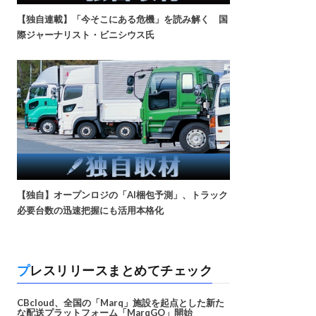
【独自連載】「今そこにある危機」を読み解く 国
際ジャーナリスト・ビニシウス氏
【独自】オープンロジの「AI梱包予測」、トラック
必要台数の迅速把握にも活用本格化
プレスリリースまとめてチェック
CBcloud、全国の「Marq」施設を起点とした新た
な配送プラットフォーム「MarqGO」開始