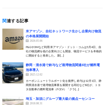
関連する記事
米アマゾン、自社ネットワーク生かし企業向け物流
の本格展開開始
2026.05.06
P&Gや3Mなど利用 米アマゾン・ドット・コムは5月4日、自
社の物流網を他の企業向けにも開放、物流サービスを本格的
に開始すると発表した。 新[…]
静岡・清水港で鈴与など港湾物流関連8社が燃料電
池車導入
2025.12.02
カーボンニュートラルポート化を後押し 鈴与は12月1日、静
岡県清水港で港湾物流事業を展開する同社など8社が、トヨ
タ自動車の燃料電池車（FCEV）「クラ[…]
埼玉・加須にグループ最大級の拠点ーセンコー
2018.08.31