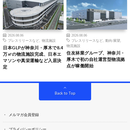
2026.08.06
2026.08.06
プレスリリースなど
,
物流施設
プレスリリースなど
,
動向/展望
,
物流施設
日本GLPが神奈川・厚木で8.4
住友林業グループ、神奈川・
万㎡の物流施設完成、日本エ
厚木で初の自社運営型物流拠
マソンや真栄運輸など入居決
点が稼働開始
定
Back to Top
メルマガ会員登録
プライバシーポリシー