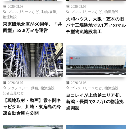
2026.08.08
2026.08.07
プレスリリースなど
,
動向/展望
,
プレスリリースなど
,
物流施設
物流施設
大和ハウス、大阪・茨木の旧
東京団地倉庫が60周年、「共
パナ工場跡地で3.1万㎡のマル
同型」53.8万㎡を運営
チ型物流施設着工
2026.08.07
2026.08.06
テクノロジー
,
動画
,
物流施設
,
プレスリリースなど
,
物流施設
記者会見など
ヨコレイが上信越エリア初、
【現地取材・動画】霞ヶ関キ
新潟・長岡で2.7万tの物流拠
ャピタル、川崎・東扇島の冷
点開設
凍自動倉庫を公開