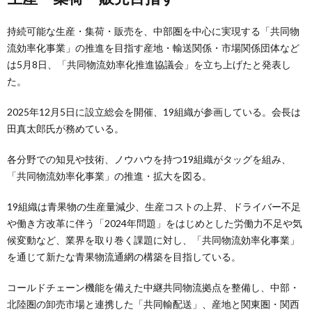
持続可能な生産・集荷・販売を、中部圏を中心に実現する「共同物
流効率化事業」の推進を目指す産地・輸送関係・市場関係団体など
は5月8日、「共同物流効率化推進協議会」を立ち上げたと発表し
た。
2025年12月5日に設立総会を開催、19組織が参画している。会長は
田真太郎氏が務めている。
各分野での知見や技術、ノウハウを持つ19組織がタッグを組み、
「共同物流効率化事業」の推進・拡大を図る。
19組織は青果物の生産量減少、生産コストの上昇、ドライバー不足
や働き方改革に伴う「2024年問題」をはじめとした労働力不足や気
候変動など、業界を取り巻く課題に対し、「共同物流効率化事業」
を通じて新たな青果物流通網の構築を目指している。
コールドチェーン機能を備えた中継共同物流拠点を整備し、中部・
北陸圏の卸売市場と連携した「共同輸配送」、産地と関東圏・関西