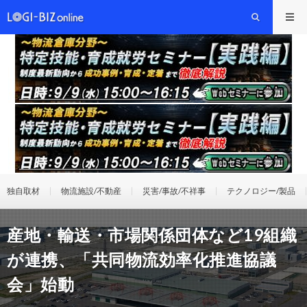
独自取材
物流施設/不動産
災害/事故/不祥事
テクノロジー/製品
産地・輸送・市場関係団体など19組織
が連携、「共同物流効率化推進協議
会」始動