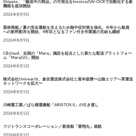
Shippio、「輸送中の商品」の可視化をInvoiceのAI-OCRで自動化する新
機能を提供開始
2026年8月9日
栗林商船／夏の安全運航を支えるため熱中症対策を強化。今年から船員
への飲料配布を開始、4年目となるファン付き作業服の支給も継続
2026年8月9日
CBcloud、全国の「Marq」施設を起点とした新たな配送プラットフォー
ム「MarqGO」開始
2026年8月5日
株式会社Univearth、倉吉運送株式会社と資本提携〜山陰エリアへ実運送
ネットワークを拡大〜
2026年8月5日
川崎重工業／ばら積運搬船「ARISTOS II」の引き渡し
2026年8月5日
フジトランスコーポレーション／新造船「蓉翔丸」就航
2026年8月5日