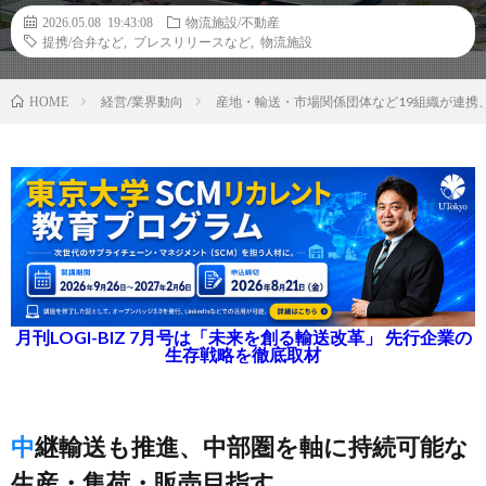
2026.05.08 19:43:08
物流施設/不動産
提携/合弁など
,
プレスリリースなど
,
物流施設
経営/業界動向
産地・輸送・市場関係団体など19組織が連携
HOME
月刊LOGI-BIZ 7月号は「未来を創る輸送改革」 先行企業の
生存戦略を徹底取材
中継輸送も推進、中部圏を軸に持続可能な
生産・集荷・販売目指す