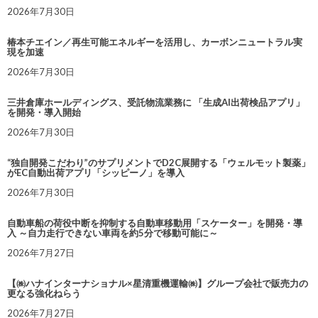
2026年7月30日
椿本チエイン／再生可能エネルギーを活用し、カーボンニュートラル実
現を加速
2026年7月30日
三井倉庫ホールディングス、受託物流業務に 「生成AI出荷検品アプリ」
を開発・導入開始
2026年7月30日
“独自開発こだわり”のサプリメントでD2C展開する「ウェルモット製薬」
がEC自動出荷アプリ「シッピーノ」を導入
2026年7月30日
自動車船の荷役中断を抑制する自動車移動用「スケーター」を開発・導
入 ～自力走行できない車両を約5分で移動可能に～
2026年7月27日
【㈱ハナインターナショナル×星清重機運輸㈱】グループ会社で販売力の
更なる強化ねらう
2026年7月27日