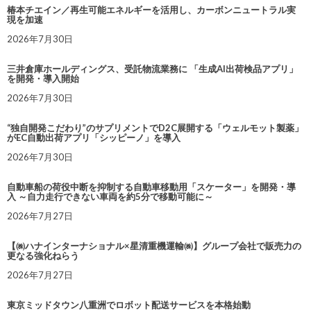
椿本チエイン／再生可能エネルギーを活用し、カーボンニュートラル実
現を加速
2026年7月30日
三井倉庫ホールディングス、受託物流業務に 「生成AI出荷検品アプリ」
を開発・導入開始
2026年7月30日
“独自開発こだわり”のサプリメントでD2C展開する「ウェルモット製薬」
がEC自動出荷アプリ「シッピーノ」を導入
2026年7月30日
自動車船の荷役中断を抑制する自動車移動用「スケーター」を開発・導
入 ～自力走行できない車両を約5分で移動可能に～
2026年7月27日
【㈱ハナインターナショナル×星清重機運輸㈱】グループ会社で販売力の
更なる強化ねらう
2026年7月27日
東京ミッドタウン八重洲でロボット配送サービスを本格始動