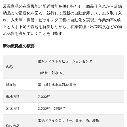
常温商品の在庫機能と配送機能を併せ持たせ、商品仕入れから店舗
納品まで最適化を図る。並行して最新の自動倉庫システムを取り入
れ、入出庫・保管・ピッキング工程の自動化を実現。作業効率の向
上と人手不足の課題を解決しながら、在庫管理・出荷精度などの物
流品質を高めていくことを目指す。
新物流拠点の概要
射水ディストリビューションセンター
名称
（略称：射水DC）
所在地
富山県射水市黒河36番地
敷地面積
7,000坪
延床面積
3,500坪・2階建て
常温ドライグロサリー、菓子、酒、雑貨、
取扱商品