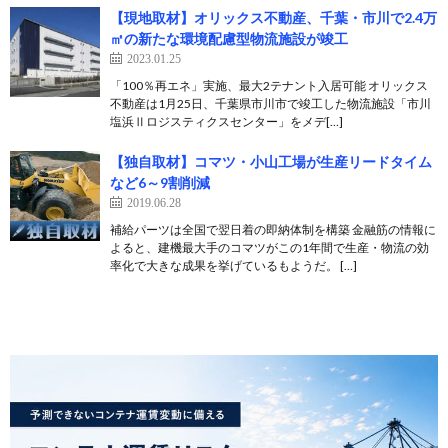
【現地取材】オリックス不動産、千葉・市川で2.4万
㎡の新たな環境配慮型物流施設が竣工
2023.01.25
「100％再エネ」実施、最大2テナント入居可能 オリックス
不動産は1月25日、千葉県市川市で竣工した物流施設「市川
塩浜Ⅱロジスティクスセンター」をメデ[…]
【独自取材】コマツ・小山工場が生産リードタイム
など6～9割削減
2019.06.28
補給パーツは全国で翌日着の即納体制を構築 金融筋の情報に
よると、建機最大手のコマツがこの1年間で生産・物流の効
率化で大きな成果を挙げているもようだ。 […]