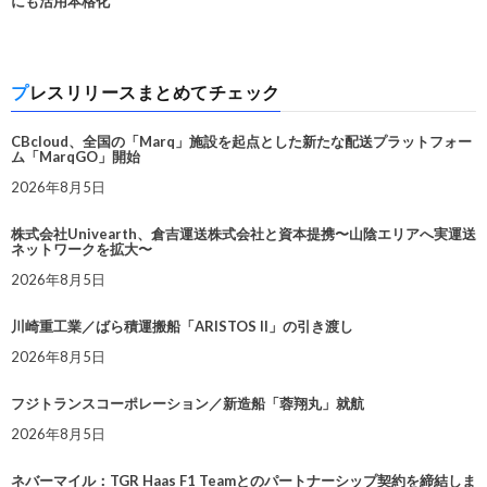
にも活用本格化
プレスリリースまとめてチェック
CBcloud、全国の「Marq」施設を起点とした新たな配送プラットフォー
ム「MarqGO」開始
2026年8月5日
株式会社Univearth、倉吉運送株式会社と資本提携〜山陰エリアへ実運送
ネットワークを拡大〜
2026年8月5日
川崎重工業／ばら積運搬船「ARISTOS II」の引き渡し
2026年8月5日
フジトランスコーポレーション／新造船「蓉翔丸」就航
2026年8月5日
ネバーマイル：TGR Haas F1 Teamとのパートナーシップ契約を締結しま