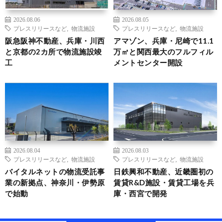
2026.08.06
2026.08.05
プレスリリースなど
,
物流施設
プレスリリースなど
,
物流施設
阪急阪神不動産、兵庫・川西
アマゾン、兵庫・尼崎で11.1
と京都の2カ所で物流施設竣
万㎡と関西最大のフルフィル
工
メントセンター開設
2026.08.04
2026.08.03
プレスリリースなど
,
物流施設
プレスリリースなど
,
物流施設
バイタルネットの物流受託事
日鉄興和不動産、近畿圏初の
業の新拠点、神奈川・伊勢原
賃貸R&D施設・賃貸工場を兵
で始動
庫・西宮で開発