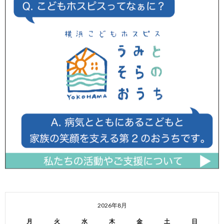
2026年8月
月
火
水
木
金
土
日