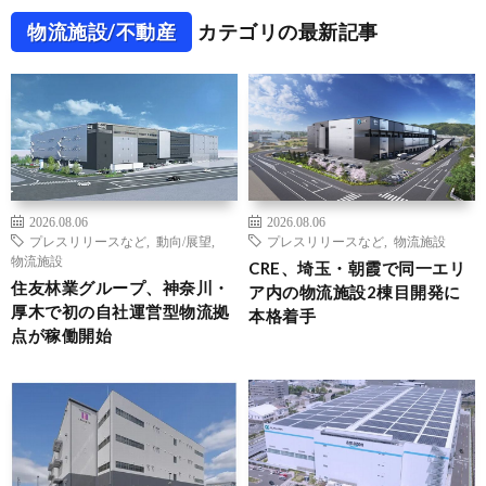
物流施設/不動産
カテゴリの最新記事
2026.08.06
2026.08.06
プレスリリースなど
,
動向/展望
,
プレスリリースなど
,
物流施設
物流施設
CRE、埼玉・朝霞で同一エリ
住友林業グループ、神奈川・
ア内の物流施設2棟目開発に
厚木で初の自社運営型物流拠
本格着手
点が稼働開始