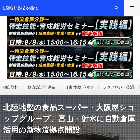
独自取材
物流施設/不動産
災害/事故/不祥事
テクノロジー/製品
北陸地盤の食品スーパー・大阪屋ショ
ップグループ、富山・射水に自動倉庫
活用の新物流拠点開設