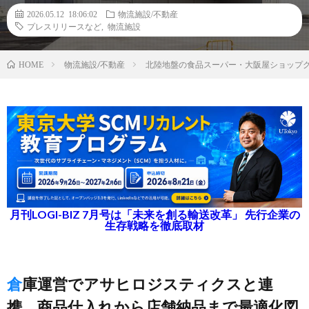
2026.05.12 18:06:02
物流施設/不動産
プレスリリースなど
,
物流施設
物流施設/不動産
北陸地盤の食品スーパー・大阪屋ショップ
HOME
月刊LOGI-BIZ 7月号は「未来を創る輸送改革」 先行企業の
生存戦略を徹底取材
倉庫運営でアサヒロジスティクスと連
携、商品仕入れから店舗納品まで最適化図