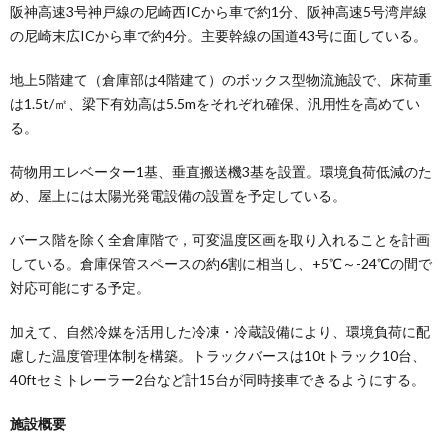
阪神高速3号神戸線の尼崎西ICから車で約1分、阪神高速5号湾岸線
の尼崎末広ICから車で約4分。主要幹線の国道43号に面している。
地上5階建て（倉庫部は4階建て）のボックス型物流施設で、床荷重
は1.5t/㎡、梁下有効高は5.5mをそれぞれ確保、汎用性を高めてい
る。
荷物用エレベーター1基、垂直搬送機3基を設置。環境負荷低減のた
め、屋上には太陽光発電設備の設置を予定している。
バース階を除く全倉庫階で，可変温度区画を取り入れることを計画
している。倉庫保管スペースの約6割に相当し、+5℃～-24℃の間で
対応可能にする予定。
加えて、自然冷媒を活用した冷凍・冷蔵設備により、環境負荷に配
慮した温度管理体制を構築。トラックバースは10tトラック10台、
40ftセミトレーラー2台など計15台が同時接車できるようにする。
施設概要