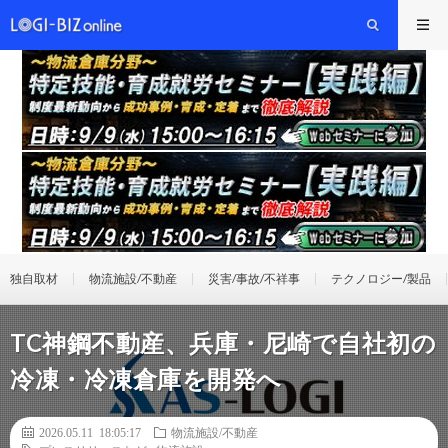
独自取材
物流施設/不動産
災害/事故/不祥事
テクノロジー/製品
TC神鋼不動産、兵庫・尼崎で自社初の
冷凍・冷凍倉庫を開発へ
2026.05.11 18:05:17
物流施設/不動産