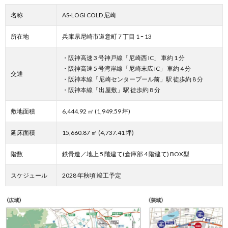
名称
AS-LOGI COLD 尼崎
所在地
兵庫県尼崎市道意町 7 丁目 1 ｰ 13
・阪神高速 3 号神戸線「尼崎西 IC」 車約 1 分
・阪神高速 5 号湾岸線「尼崎末広 IC」 車約 4 分
交通
・阪神本線「尼崎センタープール前」駅 徒歩約 8 分
・阪神本線「出屋敷」駅 徒歩約 8 分
敷地面積
6,444.92 ㎡ (1,949.59 坪)
延床面積
15,660.87 ㎡ (4,737.41 坪)
階数
鉄骨造／地上 5 階建て(倉庫部 4 階建て) BOX型
スケジュール
2028 年秋頃 竣工予定