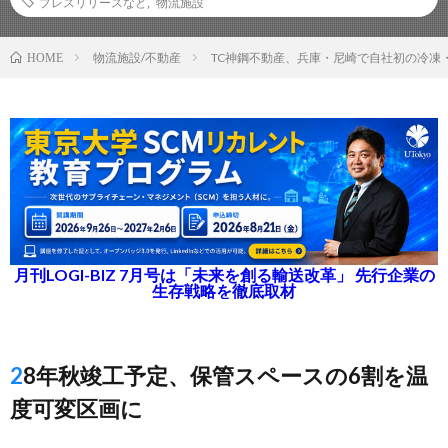
プレスリリースなど
,
物流施設
物流施設/不動産
TC神鋼不動産、兵庫・尼崎で自社初の冷凍
HOME
月刊LOGI-BIZ 7月号は「未来を創る輸送改革」 先行企業の
生存戦略を徹底取材
28年秋竣工予定、保管スペースの6割を温
度可変区画に