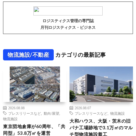
ロジスティクス管理の専門誌
月刊ロジスティクス・ビジネス
物流施設/不動産
カテゴリの最新記事
2026.08.08
2026.08.07
プレスリリースなど
,
動向/展望
,
プレスリリースなど
,
物流施設
物流施設
大和ハウス、大阪・茨木の旧
東京団地倉庫が60周年、「共
パナ工場跡地で3.1万㎡のマル
同型」53.8万㎡を運営
チ型物流施設着工