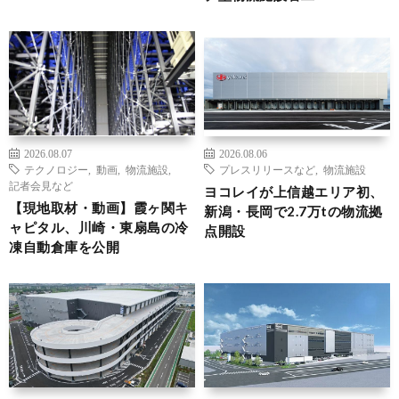
2026.08.07
2026.08.06
テクノロジー
,
動画
,
物流施設
,
プレスリリースなど
,
物流施設
記者会見など
ヨコレイが上信越エリア初、
【現地取材・動画】霞ヶ関キ
新潟・長岡で2.7万tの物流拠
ャピタル、川崎・東扇島の冷
点開設
凍自動倉庫を公開