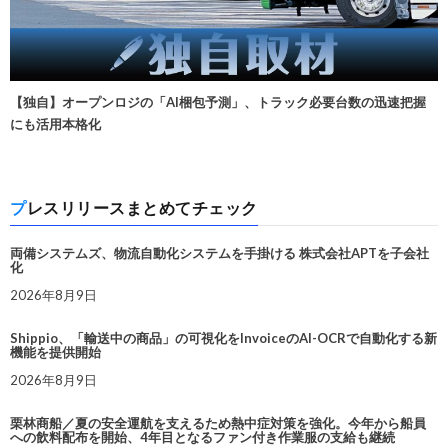
【独自】オープンロジの「AI梱包予測」、トラック必要台数の迅速把握
にも活用本格化
プレスリリースまとめてチェック
両備システムズ、物流自動化システムを手掛ける 株式会社APTを子会社
化
2026年8月9日
Shippio、「輸送中の商品」の可視化をInvoiceのAI-OCRで自動化する新
機能を提供開始
2026年8月9日
栗林商船／夏の安全運航を支えるため熱中症対策を強化。今年から船員
への飲料配布を開始、4年目となるファン付き作業服の支給も継続