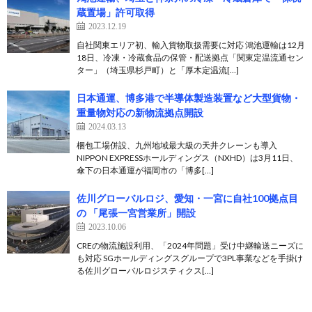
蔵置場」許可取得
2023.12.19
自社関東エリア初、輸入貨物取扱需要に対応 鴻池運輸は12月
18日、冷凍・冷蔵食品の保管・配送拠点「関東定温流通セン
ター」（埼玉県杉戸町）と「厚木定温流[…]
日本通運、博多港で半導体製造装置など大型貨物・
重量物対応の新物流拠点開設
2024.03.13
梱包工場併設、九州地域最⼤級の天井クレーンも導入
NIPPON EXPRESSホールディングス（NXHD）は3月11日、
傘下の日本通運が福岡市の「博多[…]
佐川グローバルロジ、愛知・一宮に自社100拠点目
の 「尾張一宮営業所」開設
2023.10.06
CREの物流施設利用、「2024年問題」受け中継輸送ニーズに
も対応 SGホールディングスグループで3PL事業などを手掛け
る佐川グローバルロジスティクス[…]