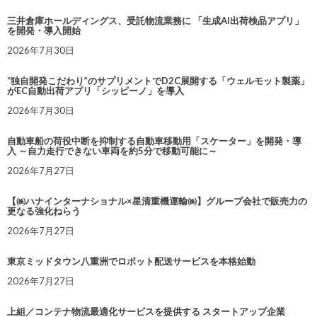
三井倉庫ホールディングス、受託物流業務に 「生成AI出荷検品アプリ」
を開発・導入開始
2026年7月30日
“独自開発こだわり”のサプリメントでD2C展開する「ウェルモット製薬」
がEC自動出荷アプリ「シッピーノ」を導入
2026年7月30日
自動車船の荷役中断を抑制する自動車移動用「スケーター」を開発・導
入 ～自力走行できない車両を約5分で移動可能に～
2026年7月27日
【㈱ハナインターナショナル×星清重機運輸㈱】グループ会社で販売力の
更なる強化ねらう
2026年7月27日
東京ミッドタウン八重洲でロボット配送サービスを本格始動
2026年7月27日
上組／コンテナ物流最適化サービスを提供する スタートアップ企業