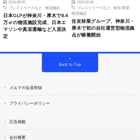
2026.08.06
2026.08.06
プレスリリースなど
,
物流施設
プレスリリースなど
,
動向/展望
,
物流施設
日本GLPが神奈川・厚木で8.4
住友林業グループ、神奈川・
万㎡の物流施設完成、日本エ
厚木で初の自社運営型物流拠
マソンや真栄運輸など入居決
点が稼働開始
定
Back to Top
メルマガ会員登録
プライバシーポリシー
広告掲載
会社概要