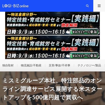
独自取材
物流施設/不動産
災害/事故/不祥事
テクノロジー/製品
ミスミグループ本社、特注部品のオン
ライン調達サービス展開する米スター
トアップを500億円超で買収へ