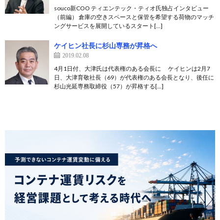
souco新COO ティエンテック・ティオ氏独占インタビュー
（前編） 倉庫の空きスペースと保管を希望する荷物のマッチ
ングサービスを展開しているスタート[…]
ケイヒン社長に杉山専務が昇格へ
2019.02.08
4月1日付、大津氏は代表権のある会長に ケイヒンは2月7
日、大津育敬社長（69）が代表権のある会長となり、後任に
杉山光延専務取締役（57）が昇格する[…]