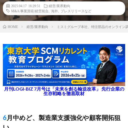
2025.04.17 16:29:51
経営/業界動向
M&A/事業買収/経営統合
,
海外
,
プレスリリースなど
経営/業界動向
ミスミグループ本社、特注部品のオンライン調
HOME
月刊LOGI-BIZ 7月号は「未来を創る輸送改革」 先行企業の
生存戦略を徹底取材
6月中めど、製造業支援強化や顧客開拓狙
い