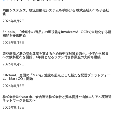
両備システムズ、物流自動化システムを手掛ける 株式会社APTを子会社
化
2026年8月9日
Shippio、「輸送中の商品」の可視化をInvoiceのAI-OCRで自動化する新
機能を提供開始
2026年8月9日
栗林商船／夏の安全運航を支えるため熱中症対策を強化。今年から船員
への飲料配布を開始、4年目となるファン付き作業服の支給も継続
2026年8月9日
CBcloud、全国の「Marq」施設を起点とした新たな配送プラットフォー
ム「MarqGO」開始
2026年8月5日
株式会社Univearth、倉吉運送株式会社と資本提携〜山陰エリアへ実運送
ネットワークを拡大〜
2026年8月5日