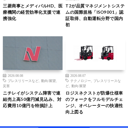
三菱商事とメディパルHD、医
T2が品質マネジメントシステ
療機関の経営効率化支援で連
ムの国際規格「ISO9001」認
携強化
証取得、自動運転分野で国内
初
2026.08.08
2026.08.07
プレスリリースなど
,
動向/展望
,
テクノロジー
,
プレスリリースな
災害
ど
,
動向/展望
ニチレイがシステム障害で連
ロジスネクストが防爆仕様車
結売上高50億円減見込み、対
のフォークをフルモデルチェ
応費用10億円を特損計上
ンジ、オペレーターの快適性
向上図る