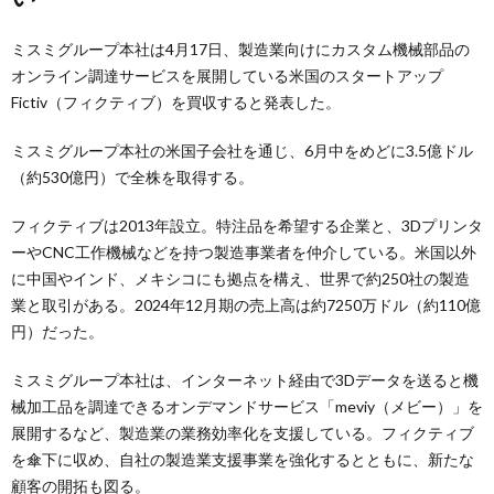
ミスミグループ本社は4月17日、製造業向けにカスタム機械部品の
オンライン調達サービスを展開している米国のスタートアップ
Fictiv（フィクティブ）を買収すると発表した。
ミスミグループ本社の米国子会社を通じ、6月中をめどに3.5億ドル
（約530億円）で全株を取得する。
フィクティブは2013年設立。特注品を希望する企業と、3Dプリンタ
ーやCNC工作機械などを持つ製造事業者を仲介している。米国以外
に中国やインド、メキシコにも拠点を構え、世界で約250社の製造
業と取引がある。2024年12月期の売上高は約7250万ドル（約110億
円）だった。
ミスミグループ本社は、インターネット経由で3Dデータを送ると機
械加工品を調達できるオンデマンドサービス「meviy（メビー）」を
展開するなど、製造業の業務効率化を支援している。フィクティブ
を傘下に収め、自社の製造業支援事業を強化するとともに、新たな
顧客の開拓も図る。