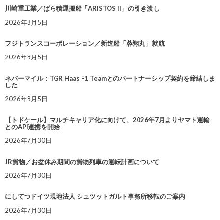
川崎重工業／ばら積運搬船「ARISTOS II」の引き渡し
2026年8月5日
フジトランスコーポレーション／新造船「蓉翔丸」就航
2026年8月5日
ネバーマイル：TGR Haas F1 Teamとのパートナーシップ契約を締結しま
した
2026年8月5日
【トドケール】マルチキャリア化に向けて、2026年7月よりヤマト運輸
とのAPI連携を開始
2026年7月30日
JR貨物／お盆休み期間の貨物列車の運転計画について
2026年7月30日
にしてつドイツ現地法人 シュツットガルト事務所移転のご案内
2026年7月30日