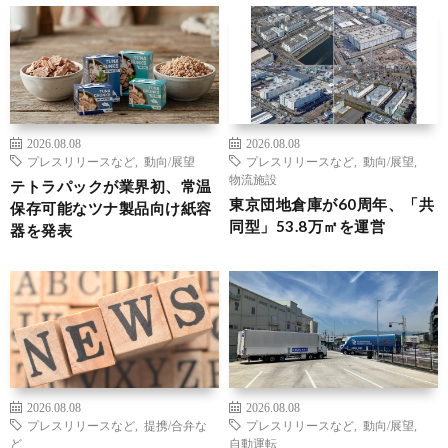
2026.08.08
2026.08.08
プレスリリースなど
,
動向/展望
プレスリリースなど
,
動向/展望
,
物流施設
テトラパックが業界初、常温
東京団地倉庫が60周年、「共
保存可能なツナ製品向け紙容
同型」53.8万㎡を運営
器を発表
2026.08.08
2026.08.08
プレスリリースなど
,
提携/合弁な
プレスリリースなど
,
動向/展望
,
ど
自動運転