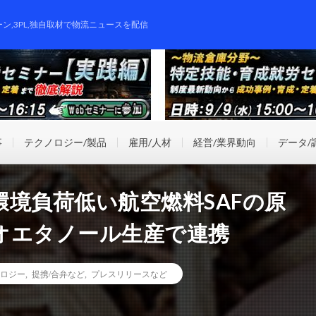
ーン,3PL,独自取材で物流ニュースを配信
事
テクノロジー/製品
雇用/人材
経営/業界動向
データ/
境負荷低い航空燃料SAFの原
オエタノール生産で連携
ロジー
,
提携/合弁など
,
プレスリリースなど