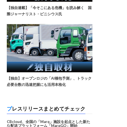
【独自連載】「今そこにある危機」を読み解く 国
際ジャーナリスト・ビニシウス氏
【独自】オープンロジの「AI梱包予測」、トラック
必要台数の迅速把握にも活用本格化
プレスリリースまとめてチェック
CBcloud、全国の「Marq」施設を起点とした新た
な配送プラットフォーム「MarqGO」開始