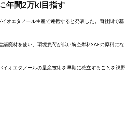
に年間2万kl目指す
のバイオエタノール生産で連携すると発表した。両社間で基
建築廃材を使い、環境負荷が低い航空燃料SAFの原料にな
。
バイオエタノールの量産技術を早期に確立することを視野