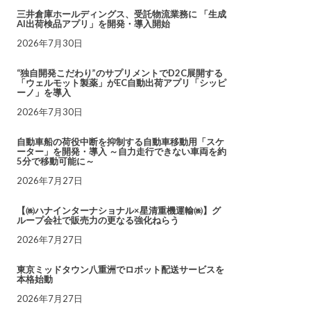
三井倉庫ホールディングス、受託物流業務に 「生成
AI出荷検品アプリ」を開発・導入開始
2026年7月30日
“独自開発こだわり”のサプリメントでD2C展開する
「ウェルモット製薬」がEC自動出荷アプリ「シッピ
ーノ」を導入
2026年7月30日
自動車船の荷役中断を抑制する自動車移動用「スケ
ーター」を開発・導入 ～自力走行できない車両を約
5分で移動可能に～
2026年7月27日
【㈱ハナインターナショナル×星清重機運輸㈱】グ
ループ会社で販売力の更なる強化ねらう
2026年7月27日
東京ミッドタウン八重洲でロボット配送サービスを
本格始動
2026年7月27日