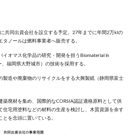
どに共同出資会社を設立する予定。27年までに年間2万klの
エタノールは燃料事業者へ販売する。
ス化学品の研究・開発を担うBiomaterial in
ョー、福岡県大野城市）の技術を採用する。
の製造や廃棄物のリサイクルをする大興製紙（静岡県富士
築廃材を集め、国際的なCORSIA認証適格原料として供
て住宅用塗料などの材料の生産を検討し、木質資源を余す
ことを念頭に置いている。