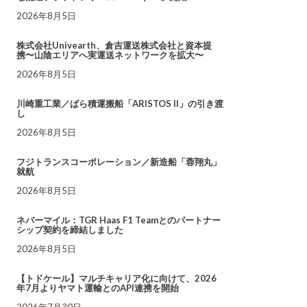
2026年8月5日
株式会社Univearth、倉吉運送株式会社と資本提
携〜山陰エリアへ実運送ネットワークを拡大〜
2026年8月5日
川崎重工業／ばら積運搬船「ARISTOS II」の引き渡
し
2026年8月5日
フジトランスコーポレーション／新造船「蓉翔丸」
就航
2026年8月5日
ネバーマイル：TGR Haas F1 Teamとのパートナー
シップ契約を締結しました
2026年8月5日
【トドケール】マルチキャリア化に向けて、2026
年7月よりヤマト運輸とのAPI連携を開始
2026年7月30日