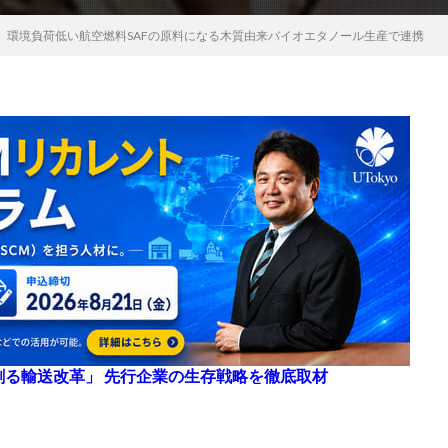
、環境負荷低い航空燃料SAFの原料になる木質由来バイオエタノール生産で連携
来を創る輸送改革」 先行企業の生存戦略を徹底取材