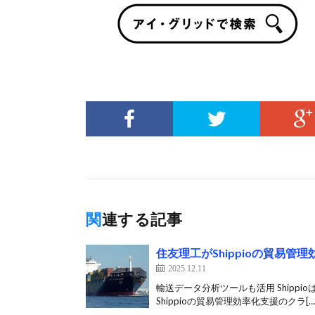
関連する記事
住友理工がShippioの貿易
2025.12.11
輸送データ分析ツールも活用 Shipp
Shippioの貿易管理効率化支援のクラ[…