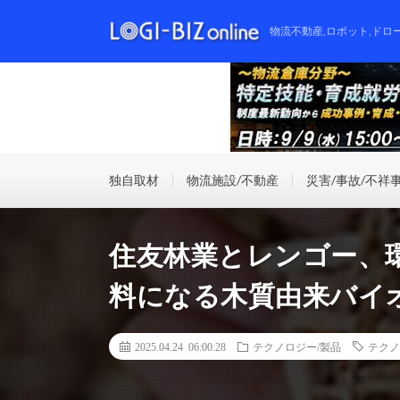
物流不動産,ロボット,ドロ
独自取材
物流施設/不動産
災害/事故/不祥
住友林業とレンゴー、環
料になる木質由来バイ
2025.04.24 06:00:28
テクノロジー/製品
テクノ