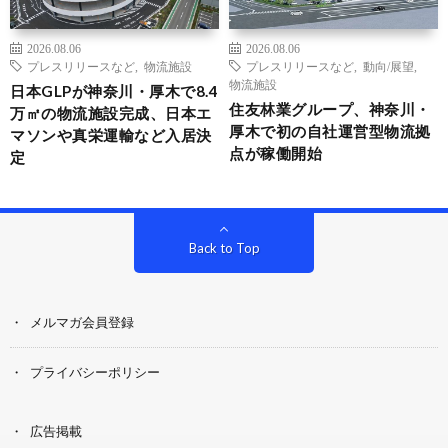
2026.08.06
2026.08.06
プレスリリースなど
,
物流施設
プレスリリースなど
,
動向/展望
,
物流施設
日本GLPが神奈川・厚木で8.4
住友林業グループ、神奈川・
万㎡の物流施設完成、日本エ
厚木で初の自社運営型物流拠
マソンや真栄運輸など入居決
点が稼働開始
定
Back to Top
メルマガ会員登録
プライバシーポリシー
広告掲載