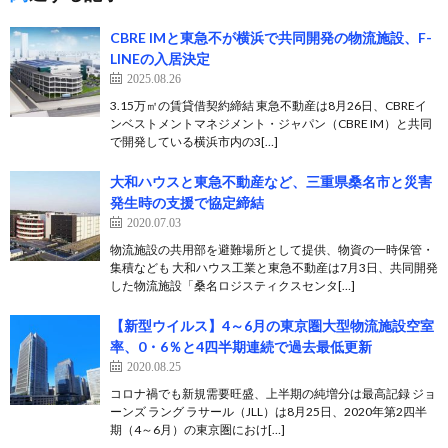
CBRE IMと東急不が横浜で共同開発の物流施設、F-
LINEの入居決定
2025.08.26
3.15万㎡の賃貸借契約締結 東急不動産は8月26日、CBREイ
ンベストメントマネジメント・ジャパン（CBRE IM）と共同
で開発している横浜市内の3[…]
大和ハウスと東急不動産など、三重県桑名市と災害
発生時の支援で協定締結
2020.07.03
物流施設の共用部を避難場所として提供、物資の一時保管・
集積なども 大和ハウス工業と東急不動産は7月3日、共同開発
した物流施設「桑名ロジスティクスセンタ[…]
【新型ウイルス】4～6月の東京圏大型物流施設空室
率、0・6％と4四半期連続で過去最低更新
2020.08.25
コロナ禍でも新規需要旺盛、上半期の純増分は最高記録 ジョ
ーンズ ラング ラサール（JLL）は8月25日、2020年第2四半
期（4～6月）の東京圏におけ[…]