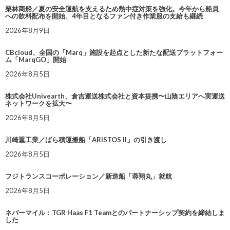
栗林商船／夏の安全運航を支えるため熱中症対策を強化。今年から船員
への飲料配布を開始、4年目となるファン付き作業服の支給も継続
2026年8月9日
CBcloud、全国の「Marq」施設を起点とした新たな配送プラットフォー
ム「MarqGO」開始
2026年8月5日
株式会社Univearth、倉吉運送株式会社と資本提携〜山陰エリアへ実運送
ネットワークを拡大〜
2026年8月5日
川崎重工業／ばら積運搬船「ARISTOS II」の引き渡し
2026年8月5日
フジトランスコーポレーション／新造船「蓉翔丸」就航
2026年8月5日
ネバーマイル：TGR Haas F1 Teamとのパートナーシップ契約を締結しま
した