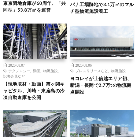
東京団地倉庫が60周年、「共
パナ工場跡地で3.1万㎡のマル
同型」53.8万㎡を運営
チ型物流施設着工
2026.08.07
2026.08.06
テクノロジー
,
動画
,
物流施設
,
プレスリリースなど
,
物流施設
記者会見など
ヨコレイが上信越エリア初、
【現地取材・動画】霞ヶ関キ
新潟・長岡で2.7万tの物流拠
ャピタル、川崎・東扇島の冷
点開設
凍自動倉庫を公開