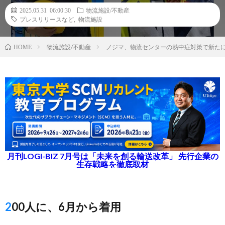
2025.05.31 06:00:30
物流施設/不動産
プレスリリースなど
,
物流施設
物流施設/不動産
ノジマ、物流センターの熱中症対策で新た
HOME
月刊LOGI-BIZ 7月号は「未来を創る輸送改革」 先行企業の
生存戦略を徹底取材
200人に、6月から着用