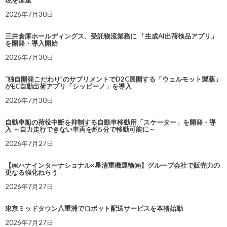
2026年7月30日
三井倉庫ホールディングス、受託物流業務に 「生成AI出荷検品アプリ」
を開発・導入開始
2026年7月30日
“独自開発こだわり”のサプリメントでD2C展開する「ウェルモット製薬」
がEC自動出荷アプリ「シッピーノ」を導入
2026年7月30日
自動車船の荷役中断を抑制する自動車移動用「スケーター」を開発・導
入 ～自力走行できない車両を約5分で移動可能に～
2026年7月27日
【㈱ハナインターナショナル×星清重機運輸㈱】グループ会社で販売力の
更なる強化ねらう
2026年7月27日
東京ミッドタウン八重洲でロボット配送サービスを本格始動
2026年7月27日