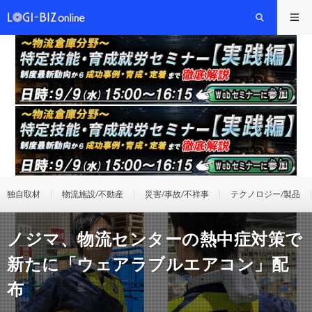
独自取材
物流施設/不動産
災害/事故/不祥事
テクノロジー/製品
ノジマ、物流センターの熱中症対策で
新たに「ウェアラブルエアコン」配
布