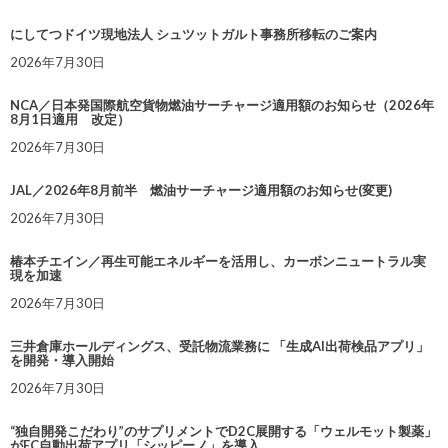
にしてつドイツ現地法人 シュツットガルト事務所移転のご案内
2026年7月30日
NCA／日本発国際航空貨物燃油サーチャージ適用額のお知らせ（2026年
8月1日適用 改定）
2026年7月30日
JAL／2026年8月前半 燃油サーチャージ適用額のお知らせ(変更)
2026年7月30日
椿本チエイン／再生可能エネルギーを活用し、カーボンニュートラル実
現を加速
2026年7月30日
三井倉庫ホールディングス、受託物流業務に 「生成AI出荷検品アプリ」
を開発・導入開始
2026年7月30日
“独自開発こだわり”のサプリメントでD2C展開する「ウェルモット製薬」
がEC自動出荷アプリ「シッピーノ」を導入