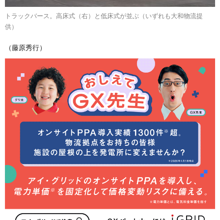
トラックバース。高床式（右）と低床式が並ぶ（いずれも大和物流提
供）
（藤原秀行）