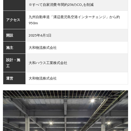
※すべて自家消費 年間約25tのCO₂を削減
九州自動車道「溝辺鹿児島空港インターチェンジ」から約
アクセス
950m
開設
2025年6月1日
施主
大和物流株式会社
設計・施
大和ハウス工業株式会社
工
運営
大和物流株式会社