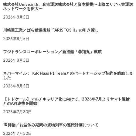
株式会社Univearth、倉吉運送株式会社と資本提携〜山陰エリアへ実運送
ネットワークを拡大〜
2026年8月5日
川崎重工業／ばら積運搬船「ARISTOS II」の引き渡し
2026年8月5日
フジトランスコーポレーション／新造船「蓉翔丸」就航
2026年8月5日
ネバーマイル：TGR Haas F1 Teamとのパートナーシップ契約を締結しま
した
2026年8月5日
【トドケール】マルチキャリア化に向けて、2026年7月よりヤマト運輸
とのAPI連携を開始
2026年7月30日
JR貨物／お盆休み期間の貨物列車の運転計画について
2026年7月30日