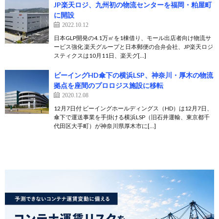
JP楽天ロジ、九州初の物流センターを福岡・粕屋町
に開設
2022.10.12
日本GLP開発の4.1万㎡を1棟借り、モール出店者向け物流サ
ービス強化 楽天グループと日本郵便の合弁会社、JP楽天ロジ
スティクスは10月11日、楽天グ[…]
ビーイングHD傘下の横浜LSP、神奈川・厚木の物流
拠点を座間のプロロジス施設に移転
2020.12.08
12月7日付 ビーイングホールディングス（HD）は12月7日、
傘下で運送事業を手掛ける横浜LSP（旧石井運輸、東京都千
代田区大手町）が神奈川県厚木市に[…]