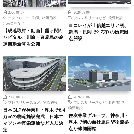
2026.08.07
2026.08.06
テクノロジー
,
動画
,
物流施設
,
プレスリリースなど
,
物流施設
記者会見など
ヨコレイが上信越エリア初、
【現地取材・動画】霞ヶ関キ
新潟・長岡で2.7万tの物流拠
ャピタル、川崎・東扇島の冷
点開設
凍自動倉庫を公開
2026.08.06
2026.08.06
プレスリリースなど
,
物流施設
プレスリリースなど
,
動向/展望
,
物流施設
日本GLPが神奈川・厚木で8.4
住友林業グループ、神奈川・
万㎡の物流施設完成、日本エ
厚木で初の自社運営型物流拠
マソンや真栄運輸など入居決
点が稼働開始
定