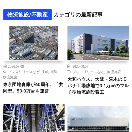
物流施設/不動産
カテゴリの最新記事
2026.08.08
2026.08.07
プレスリリースなど
,
動向/展望
,
プレスリリースなど
,
物流施設
物流施設
大和ハウス、大阪・茨木の旧
東京団地倉庫が60周年、「共
パナ工場跡地で3.1万㎡のマル
同型」53.8万㎡を運営
チ型物流施設着工