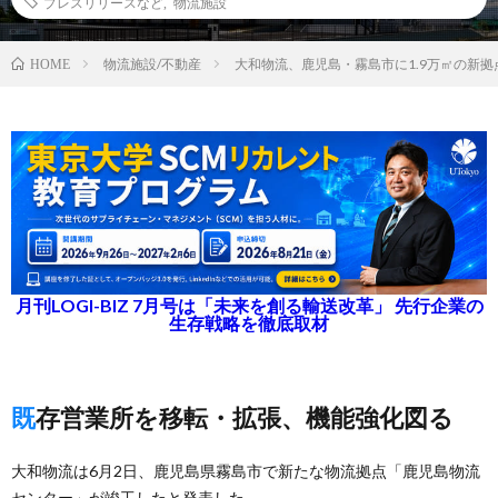
プレスリリースなど
,
物流施設
物流施設/不動産
大和物流、鹿児島・霧島市に1.9万㎡の新拠
HOME
月刊LOGI-BIZ 7月号は「未来を創る輸送改革」 先行企業の
生存戦略を徹底取材
既存営業所を移転・拡張、機能強化図る
大和物流は6月2日、鹿児島県霧島市で新たな物流拠点「鹿児島物流
センター」が竣工したと発表した。