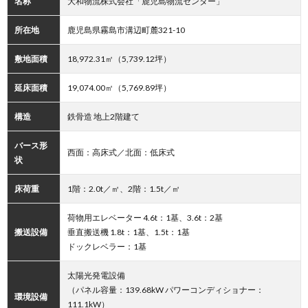
名称
大和物流株式会社「鹿児島物流センター」
所在地
鹿児島県霧島市溝辺町麓321-10
敷地面積
18,972.31㎡（5,739.12坪）
延床面積
19,074.00㎡（5,769.89坪）
構造
鉄骨造 地上2階建て
バース形
西面：高床式／北面：低床式
状
床荷重
1階：2.0t／㎡、2階：1.5t／㎡
荷物用エレベーター 4.6t：1基、3.6t：2基
搬送設備
垂直搬送機 1.8t：1基、1.5t：1基
ドックレベラー：1基
太陽光発電設備
（パネル容量：139.68kW パワーコンディショナー：
環境設備
111.1kW）