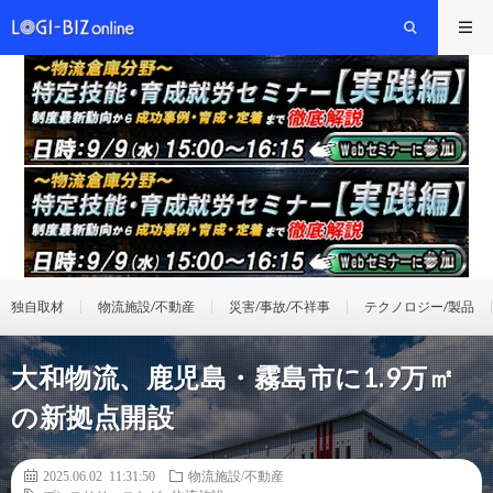
独自取材
物流施設/不動産
災害/事故/不祥事
テクノロジー/製品
大和物流、鹿児島・霧島市に1.9万㎡
の新拠点開設
2025.06.02 11:31:50
物流施設/不動産