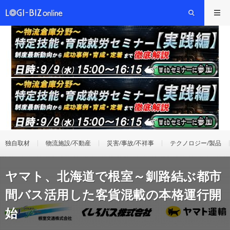
独自取材
物流施設/不動産
災害/事故/不祥事
テクノロジー/製品
ヤマト、北海道で根室～釧路結ぶ都市
間バス活用した客貨混載の本格運行開
始