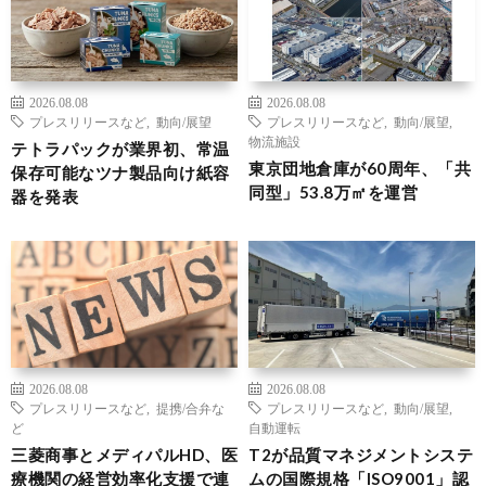
2026.08.08
2026.08.08
プレスリリースなど
,
動向/展望
プレスリリースなど
,
動向/展望
,
物流施設
テトラパックが業界初、常温
東京団地倉庫が60周年、「共
保存可能なツナ製品向け紙容
同型」53.8万㎡を運営
器を発表
2026.08.08
2026.08.08
プレスリリースなど
,
提携/合弁な
プレスリリースなど
,
動向/展望
,
ど
自動運転
三菱商事とメディパルHD、医
T2が品質マネジメントシステ
療機関の経営効率化支援で連
ムの国際規格「ISO9001」認