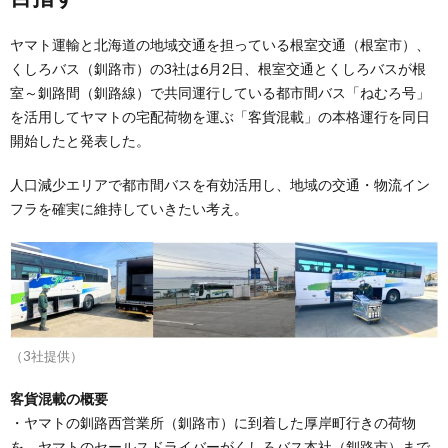
ヤマト運輸と北海道の地域交通を担っている根室交通（根室市）、
くしろバス（釧路市）の3社は6月2日、根室交通とくしろバスが根
室～釧路間（釧路線）で共同運行している都市間バス「ねむろ号」
を活用してヤマトの宅配荷物を運ぶ「客貨混載」の本格運行を同日
開始したと発表した。
人口減少エリアで都市間バスを有効活用し、地域の交通・物流イン
フラを確実に維持していきたい考え。
（3社提供）
客貨混載の概要
・ヤマトの釧路西営業所（釧路市）に到着した厚岸町行きの荷物
を、ヤマトのセールスドライバーがくしろバス本社（釧路市）まで