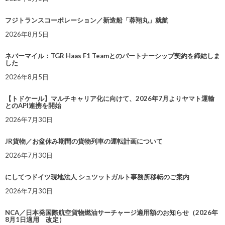
フジトランスコーポレーション／新造船「蓉翔丸」就航
2026年8月5日
ネバーマイル：TGR Haas F1 Teamとのパートナーシップ契約を締結しま
した
2026年8月5日
【トドケール】マルチキャリア化に向けて、2026年7月よりヤマト運輸
とのAPI連携を開始
2026年7月30日
JR貨物／お盆休み期間の貨物列車の運転計画について
2026年7月30日
にしてつドイツ現地法人 シュツットガルト事務所移転のご案内
2026年7月30日
NCA／日本発国際航空貨物燃油サーチャージ適用額のお知らせ（2026年
8月1日適用 改定）