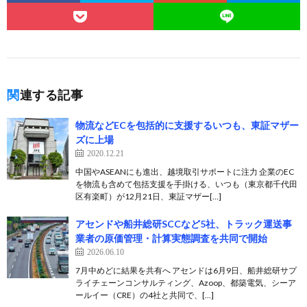
関連する記事
物流などECを包括的に支援するいつも、東証マザー
ズに上場
2020.12.21
中国やASEANにも進出、越境取引サポートに注力 企業のEC
を物流も含めて包括支援を手掛ける、いつも（東京都千代田
区有楽町）が12月21日、東証マザー[…]
アセンドや船井総研SCCなど5社、トラック運送事
業者の原価管理・計算実態調査を共同で開始
2026.06.10
7月中めどに結果を共有へ アセンドは6月9日、船井総研サプ
ライチェーンコンサルティング、Azoop、都築電気、シーア
ールイー（CRE）の4社と共同で、[…]