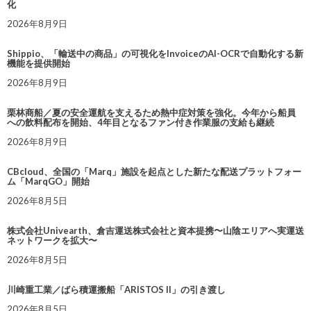
化
2026年8月9日
Shippio、「輸送中の商品」の可視化をInvoiceのAI-OCRで自動化する新
機能を提供開始
2026年8月9日
栗林商船／夏の安全運航を支えるため熱中症対策を強化。今年から船員
への飲料配布を開始、4年目となるファン付き作業服の支給も継続
2026年8月9日
CBcloud、全国の「Marq」施設を起点とした新たな配送プラットフォー
ム「MarqGO」開始
2026年8月5日
株式会社Univearth、倉吉運送株式会社と資本提携〜山陰エリアへ実運送
ネットワークを拡大〜
2026年8月5日
川崎重工業／ばら積運搬船「ARISTOS II」の引き渡し
2026年8月5日