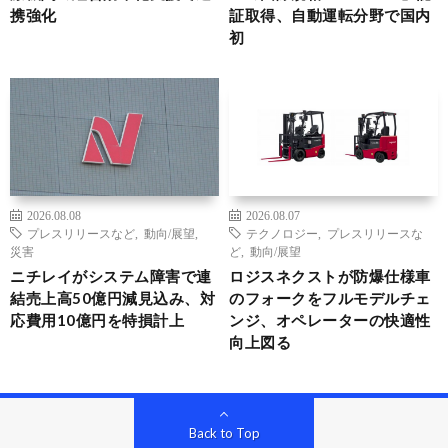
携強化
証取得、自動運転分野で国内
初
2026.08.08
2026.08.07
プレスリリースなど
,
動向/展望
,
テクノロジー
,
プレスリリースな
災害
ど
,
動向/展望
ニチレイがシステム障害で連
ロジスネクストが防爆仕様車
結売上高50億円減見込み、対
のフォークをフルモデルチェ
応費用10億円を特損計上
ンジ、オペレーターの快適性
向上図る
Back to Top