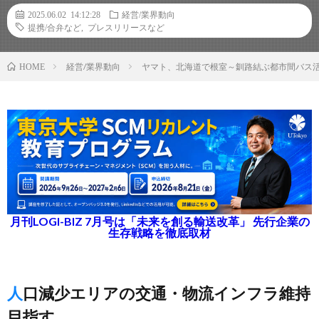
2025.06.02 14:12:28
経営/業界動向
提携/合弁など
,
プレスリリースなど
経営/業界動向
ヤマト、北海道で根室～釧路結ぶ都市間バス
HOME
月刊LOGI-BIZ 7月号は「未来を創る輸送改革」 先行企業の
生存戦略を徹底取材
人口減少エリアの交通・物流インフラ維持
目指す