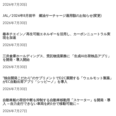
2026年7月30日
JAL／2026年8月前半 燃油サーチャージ適用額のお知らせ(変更)
2026年7月30日
椿本チエイン／再生可能エネルギーを活用し、カーボンニュートラル実
現を加速
2026年7月30日
三井倉庫ホールディングス、受託物流業務に 「生成AI出荷検品アプリ」
を開発・導入開始
2026年7月30日
“独自開発こだわり”のサプリメントでD2C展開する「ウェルモット製薬」
がEC自動出荷アプリ「シッピーノ」を導入
2026年7月30日
自動車船の荷役中断を抑制する自動車移動用「スケーター」を開発・導
入 ～自力走行できない車両を約5分で移動可能に～
2026年7月27日