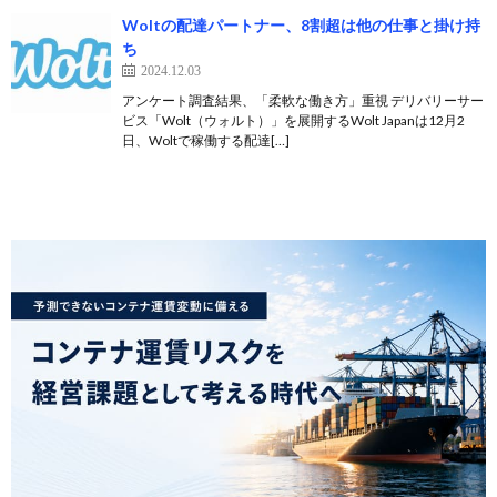
Woltの配達パートナー、8割超は他の仕事と掛け持
ち
2024.12.03
アンケート調査結果、「柔軟な働き方」重視 デリバリーサー
ビス「Wolt（ウォルト）」を展開するWolt Japanは12月2
日、Woltで稼働する配達[…]