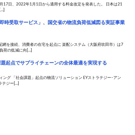
9月17日、2022年1月1日から適用する料金改定を発表した。 日本は21
…]
即時受取サービス」、国交省の物流負荷低減図る実証事業
配網を接続、消費者の在宅を起点に 楽配システム（大阪府吹田市）は7
荷の低減に向[…]
社会課題起点でサプライチェーンの全体最適を実現する
ィング 「社会課題」起点の物流ソリューション EYストラテジー･アン
テジー[…]