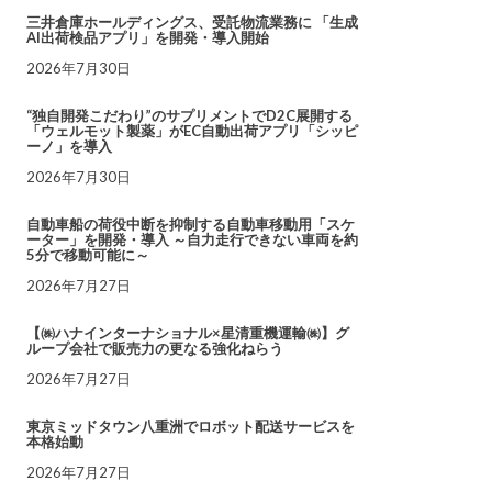
三井倉庫ホールディングス、受託物流業務に 「生成
AI出荷検品アプリ」を開発・導入開始
2026年7月30日
“独自開発こだわり”のサプリメントでD2C展開する
「ウェルモット製薬」がEC自動出荷アプリ「シッピ
ーノ」を導入
2026年7月30日
自動車船の荷役中断を抑制する自動車移動用「スケ
ーター」を開発・導入 ～自力走行できない車両を約
5分で移動可能に～
2026年7月27日
【㈱ハナインターナショナル×星清重機運輸㈱】グ
ループ会社で販売力の更なる強化ねらう
2026年7月27日
東京ミッドタウン八重洲でロボット配送サービスを
本格始動
2026年7月27日