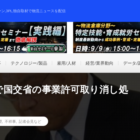
ーン,3PL,独自取材で物流ニュースを配信
事
テクノロジー/製品
雇用/人材
経営/業界動向
データ/
で国交省の事業許可取り消し処
望
,
不祥事
,
記者会見など