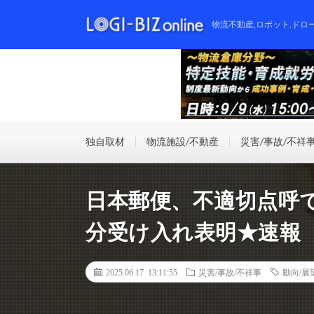
物流不動産,ロボット,ドロ
独自取材
物流施設/不動産
災害/事故/不祥
日本郵便、不適切点呼
分受け入れ表明★速報
2025.06.17 13:11:55
災害/事故/不祥事
動向/展