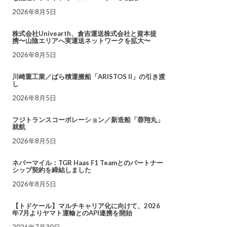
2026年8月5日
株式会社Univearth、倉吉運送株式会社と資本提
携〜山陰エリアへ実運送ネットワークを拡大〜
2026年8月5日
川崎重工業／ばら積運搬船「ARISTOS II」の引き渡
し
2026年8月5日
フジトランスコーポレーション／新造船「蓉翔丸」
就航
2026年8月5日
ネバーマイル：TGR Haas F1 Teamとのパートナー
シップ契約を締結しました
2026年8月5日
【トドケール】マルチキャリア化に向けて、2026
年7月よりヤマト運輸とのAPI連携を開始
2026年7月30日