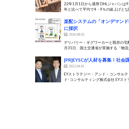
22年1月1日から適用 DHLジャパンは
年と比べて平均で4・9％の値上げとな[
楽配システムの「オンデマンド
に採択
2026.08.03
デリバリー・ギグワーカーと既存の宅
月31日、国土交通省が実施する「物流負
[PR]EYSCが人材を募集！
2022.04.01
EYストラテジー・アンド・コンサルテ
ド･コンサルティング株式会社 EYストラ