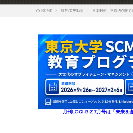
経営/業界動向
日本郵便、不適切点呼で
HOME
月刊LOGI-BIZ 7月号は「未