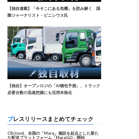
【独自連載】「今そこにある危機」を読み解く 国
際ジャーナリスト・ビニシウス氏
【独自】オープンロジの「AI梱包予測」、トラック
必要台数の迅速把握にも活用本格化
プレスリリースまとめてチェック
CBcloud、全国の「Marq」施設を起点とした新た
な配送プラットフォーム「MarqGO」開始