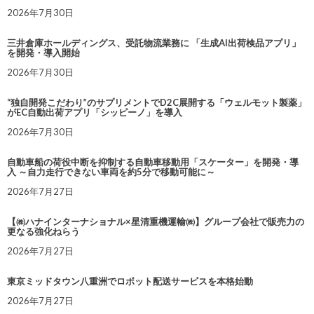
2026年7月30日
三井倉庫ホールディングス、受託物流業務に 「生成AI出荷検品アプリ」
を開発・導入開始
2026年7月30日
“独自開発こだわり”のサプリメントでD2C展開する「ウェルモット製薬」
がEC自動出荷アプリ「シッピーノ」を導入
2026年7月30日
自動車船の荷役中断を抑制する自動車移動用「スケーター」を開発・導
入 ～自力走行できない車両を約5分で移動可能に～
2026年7月27日
【㈱ハナインターナショナル×星清重機運輸㈱】グループ会社で販売力の
更なる強化ねらう
2026年7月27日
東京ミッドタウン八重洲でロボット配送サービスを本格始動
2026年7月27日