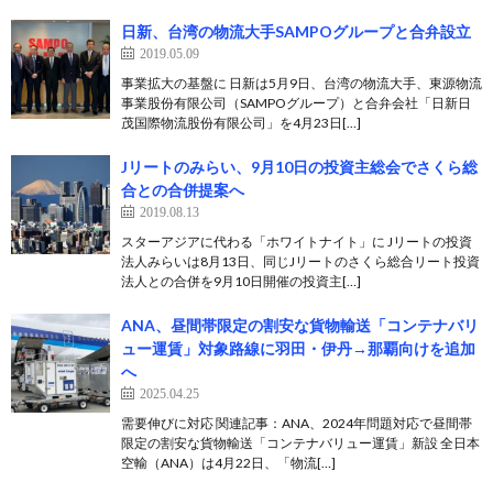
日新、台湾の物流大手SAMPOグループと合弁設立
2019.05.09
事業拡大の基盤に 日新は5月9日、台湾の物流大手、東源物流
事業股份有限公司（SAMPOグループ）と合弁会社「日新日
茂国際物流股份有限公司」を4月23日[…]
Jリートのみらい、9月10日の投資主総会でさくら総
合との合併提案へ
2019.08.13
スターアジアに代わる「ホワイトナイト」に Jリートの投資
法人みらいは8月13日、同じJリートのさくら総合リート投資
法人との合併を9月10日開催の投資主[…]
ANA、昼間帯限定の割安な貨物輸送「コンテナバリ
ュー運賃」対象路線に羽田・伊丹→那覇向けを追加
へ
2025.04.25
需要伸びに対応 関連記事：ANA、2024年問題対応で昼間帯
限定の割安な貨物輸送「コンテナバリュー運賃」新設 全日本
空輸（ANA）は4月22日、「物流[…]