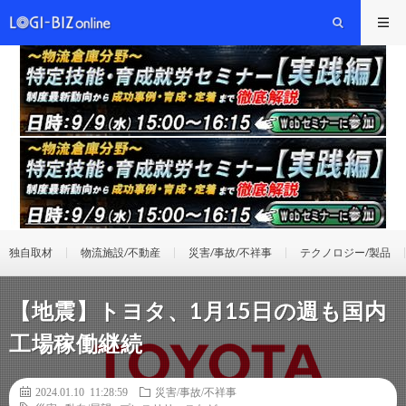
独自取材
物流施設/不動産
災害/事故/不祥事
テクノロジー/製品
【地震】トヨタ、1月15日の週も国内
工場稼働継続
2024.01.10 11:28:59
災害/事故/不祥事