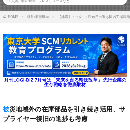
災害
,
動向/展望
,
プレスリリースなど
経営/業界動向
【地震】トヨタ、1月15日の週も国内工場稼
HOME
月刊LOGI-BIZ 7月号は「未来を創る輸送改革」 先行企業の
生存戦略を徹底取材
被災地域外の在庫部品を引き続き活用、サ
プライヤー復旧の進捗も考慮