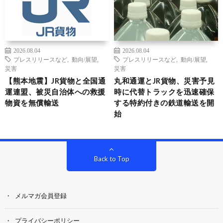
2026.08.04
2026.08.04
プレスリリースなど
,
動向/展望
,
プレスリリースなど
,
動向/展望
,
災害
災害
【熊本地震】JR貨物と全国通
丸和通運とJR貨物、災害予見
運連盟、被災自治体への救援
時に代替トラックを迅速確保
物資を無償輸送
する特約付きの鉄道輸送を開
始
Back to Top
メルマガ会員登録
プライバシーポリシー