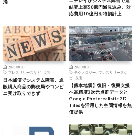
ニチレイがシステム障害で連
消
結売上高50億円減見込み、対
応費用10億円を特損計上
2026.08.08
2026.08.05
プレスリリースなど
,
災害
テクノロジー
,
プレスリリースな
ど
,
災害
日本郵便でシステム障害、通
【熊本地震】復旧・復興支援
販購入商品の郵便局やコンビ
へ高精度3次元点群データと
ニ受け取りできず
Google Photorealistic 3D
Tilesを活用した空間情報を無
償提供