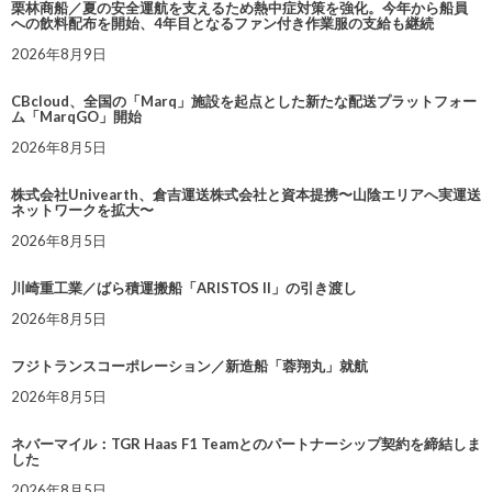
栗林商船／夏の安全運航を支えるため熱中症対策を強化。今年から船員
への飲料配布を開始、4年目となるファン付き作業服の支給も継続
2026年8月9日
CBcloud、全国の「Marq」施設を起点とした新たな配送プラットフォー
ム「MarqGO」開始
2026年8月5日
株式会社Univearth、倉吉運送株式会社と資本提携〜山陰エリアへ実運送
ネットワークを拡大〜
2026年8月5日
川崎重工業／ばら積運搬船「ARISTOS II」の引き渡し
2026年8月5日
フジトランスコーポレーション／新造船「蓉翔丸」就航
2026年8月5日
ネバーマイル：TGR Haas F1 Teamとのパートナーシップ契約を締結しま
した
2026年8月5日